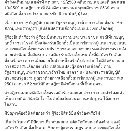
คําสั่งคดีหมายเลขดําที่ ลต สสข 12/2569 คดีหมายเลขแดงที่ ลต สสข
10/2569 ศาลฎีกา วันที่ 24 เดือน มกราคม พุทธศักราช 2569 ความ
คดีเลือกตั้ง ระหว่าง นายสุรชัย นิวาสพันธุ์ ผู้ร้อง
เรื่อง พระราชบัญญัติประกอบรัฐธรรมนูญว่าด้วยการเลือกตั้งสมาชิก
สภาผู้แทนราษฎรฯ (สิทธิสมัครรับเลือกตั้งแบบแบ่งเขตเลือกตั้ง)
ผู้ร้องยื่นคําร้องว่า ผู้ร้องเป็นทนายความและประชาชน กรณีที่นายบุญ
ฤทธิ์ เรารุ่งโรจน์ ซึ่งสมัครรับเลือกตั้งเป็นสมาชิกสภาผู้แทนราษฎรแบบ
แบ่งเขตเลือกตั้งของพรรคประชาชนลาออกจากพรรคแล้วทางพรรคส่ง
นายเท่าพิภพ ลิ้มจิตรกร ลงสมัครรับเลือกตั้งแทน ทั้งที่ผู้สมัครรับเลือก
ตั้ง หรือพรรคการเมืองฝ่ายใดฝ่ายหนึ่งหรือทั้งสองฝ่าย ไม่มีสิทธิมาถอน
การสมัครรับเลือกตั้ง หรือ เปลี่ยนแปลงผู้สมัครรับเลือกตั้ง ตาม
รัฐธรรมนูญแห่งราชอาณาจักรไทย มาตรา 87 และพระราชบัญญัติ
ประกอบรัฐธรรมนูญว่าด้วยการเลือกตั้งสมาชิกสภาผู้แทนราษฎร พ.ศ.
2561มาตรา 52 ขอให้มีศาลฎีกามีคําสั่งตามที่เห็นสมควร
ศาลฎีกาแผนกคดีเลือกตั้งตรวจคําร้องและเอกสารประกอบคําร้องแล้ว
เห็นว่า คดีพอวินิจฉัยโดยไม่จําต้องไต่สวนพยานหลักฐาน ให้งดการ
ไต่สวน
มีปัญหาต้องวินิจฉัยก่อนว่า ผู้ร้องมีสิทธิยื่นคําร้องหรือไม่
เห็นว่า ในกรณีมีปัญหาเกี่ยวกับคุณสมบัติหรือลักษณะต้องห้ามของผู้
สมัครรับเลือกตั้งเป็นสมาชิกสภาผู้แทนราษฎร แบบแบ่งเขตเลือกตั้ง