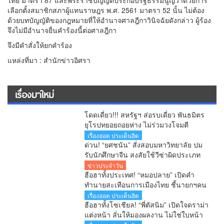
ไทย มาตรา 87 และพระราชบัญญัติประกอบรัฐธรรมนูญว่าด้วยการ
เลือกตั้งสมาชิกสภาผู้แทนราษฎร พ.ศ. 2561 มาตรา 52 นั้น ไม่ต้อง
ด้วยบทบัญญัติของกฎหมายที่ให้อํานาจศาลฎีกาวินิจฉัยดังกล่าว ผู้ร้อง
จึงไม่มีอํานาจยื่นคําร้องนี้ต่อศาลฎีกา
จึงมีคําสั่งให้ยกคําร้อง
แหล่งที่มา : สำนักข่าวอิศรา
เรื่องมาใหม่
โดดเดี่ยว!!! สหรัฐฯ ส่อรบเดี่ยว พันธมิตร
ยุโรปทยอยถอยห่าง ไม่ร่วมวงโจมตี
อิหร่าน
เรื่องฮอต ประเด็นฮิต
ด่วน! “ยศชนัน” สั่งสอบมหาวิทยาลัย ปม
รับนักศึกษาจีน สงสัยใช้วีซ่าผิดประเภท
ลั่นพบจะเอาผิด
ข่าวประจำวัน
ฮือฮาทั้งประเทศ! “หมอปลาย” เปิดคำ
ทำนายสะเทือนการเมืองไทย ชี้นายกฯคน
ใหม่ หนุ่มหน้าใหม่ พรรคใหม่ โปรไฟล์
เรื่องฮอต ประเด็นฮิต
แกร่ง แบ็กแน่น ท่านยมบอก
ฮือฮาทั้งโซเชียล! “พี่ตัสนิม” เปิดใจดราม่า
แต่งหน้า ลั่นให้มองผลงาน ไม่ใช่ใบหน้า