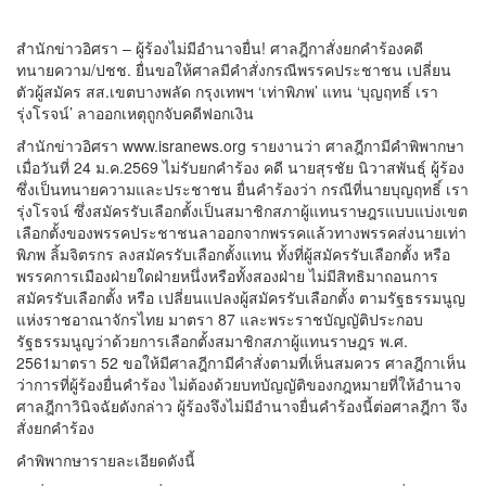
สำนักข่าวอิศรา – ผู้ร้องไม่มีอํานาจยื่น! ศาลฎีกาสั่งยกคำร้องคดี
ทนายความ/ปชช. ยื่นขอให้ศาลมีคําสั่งกรณีพรรคประชาชน เปลี่ยน
ตัวผู้สมัคร สส.เขตบางพลัด กรุงเทพฯ ‘เท่าพิภพ’ แทน ‘บุญฤทธิ์ เรา
รุ่งโรจน์’ ลาออกเหตุถูกจับคดีฟอกเงิน
สำนักข่าวอิศรา www.isranews.org รายงานว่า ศาลฎีกามีคำพิพากษา
เมื่อวันที่ 24 ม.ค.2569 ไม่รับยกคําร้อง คดี นายสุรชัย นิวาสพันธุ์ ผู้ร้อง
ซึ่งเป็นทนายความและประชาชน ยื่นคําร้องว่า กรณีที่นายบุญฤทธิ์ เรา
รุ่งโรจน์ ซึ่งสมัครรับเลือกตั้งเป็นสมาชิกสภาผู้แทนราษฎรแบบแบ่งเขต
เลือกตั้งของพรรคประชาชนลาออกจากพรรคแล้วทางพรรคส่งนายเท่า
พิภพ ลิ้มจิตรกร ลงสมัครรับเลือกตั้งแทน ทั้งที่ผู้สมัครรับเลือกตั้ง หรือ
พรรคการเมืองฝ่ายใดฝ่ายหนึ่งหรือทั้งสองฝ่าย ไม่มีสิทธิมาถอนการ
สมัครรับเลือกตั้ง หรือ เปลี่ยนแปลงผู้สมัครรับเลือกตั้ง ตามรัฐธรรมนูญ
แห่งราชอาณาจักรไทย มาตรา 87 และพระราชบัญญัติประกอบ
รัฐธรรมนูญว่าด้วยการเลือกตั้งสมาชิกสภาผู้แทนราษฎร พ.ศ.
2561มาตรา 52 ขอให้มีศาลฎีกามีคําสั่งตามที่เห็นสมควร ศาลฎีกาเห็น
ว่าการที่ผู้ร้องยื่นคําร้อง ไม่ต้องด้วยบทบัญญัติของกฎหมายที่ให้อํานาจ
ศาลฎีกาวินิจฉัยดังกล่าว ผู้ร้องจึงไม่มีอํานาจยื่นคําร้องนี้ต่อศาลฎีกา จึง
สั่งยกคำร้อง
คำพิพากษารายละเอียดดังนี้