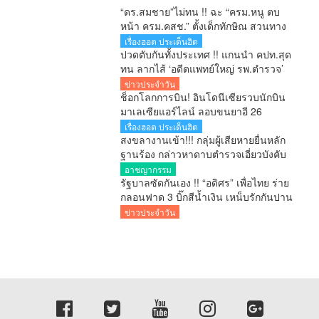
“ดร.สมชาย”ไม่ทน !! ฉะ “ครม.หนู ตบ
หน้า ครม.คสช.” ตั้งเด็กทักษิณ สวนทาง
ปฏิรูปประเทศ-ยุทธศาสตร์ชาติ
เรื่องฮอต ประเด็นฮิต
ปวดตับกันทั้งประเทศ !! แกนนำ คปท.สุด
ทน ลากไส้ ‘อดีตแพทย์ใหญ่ รพ.ตำรวจ’
เลื่อนยศ พล.ต.อ. พร้อมดัน ‘ผกก.หนุ่ย’ ขึ้น
ข่าวประจำวัน
ผอ.ป.ย.ป. เทียบชั้น C11 สำนักนายกฯ!!
ช็อกโลกการบิน! อินโดนีเซียรวบนักบิน
สมัยอนุทิน
มาเลเซียแอร์ไลน์ ลอบขนยาอี 26
กิโลกรัม คาสนามบิน
เรื่องฮอต ประเด็นฮิต
สงขลางานเข้า!!! กลุ่มผู้เสียหายยื่นหลัก
ฐานร้อง กล่าวหาดาบตำรวจเอี่ยวบังคับ
ถ่ายคลิปอนาจาร ขู่ยัดยา มีผู้เสียหาย
อาชญากรรม
หลายราย เร่งตรวจสอบ
รัฐบาลซัดกันเอง !! “อดิศร” เพื่อไทย ร่าย
กลอนฟาด 3 บิ๊กสีน้ำเงิน เหน็บรักกันปาน
จะกลืน “เขากระโดง”
ข่าวประจำวัน