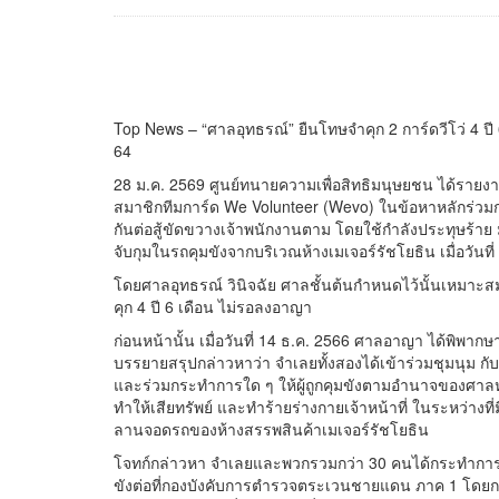
Top News – “ศาลอุทธรณ์” ยืนโทษจำคุก 2 การ์ดวีโว่ 4 ปี 6 
64
28 ม.ค. 2569 ศูนย์ทนายความเพื่อสิทธิมนุษยชน ได้ราย
สมาชิกทีมการ์ด We Volunteer (Wevo) ในข้อหาหลักร่วมก
กันต่อสู้ขัดขวางเจ้าพนักงานตาม โดยใช้กำลังประทุษร้า
จับกุมในรถคุมขังจากบริเวณห้างเมเจอร์รัชโยธิน เมื่อวันที
โดยศาลอุทธรณ์ วินิจฉัย ศาลชั้นต้นกำหนดไว้นั้นเหมาะสม
คุก 4 ปี 6 เดือน ไม่รอลงอาญา
ก่อนหน้านั้น เมื่อวันที่ 14 ธ.ค. 2566 ศาลอาญา ได้พิพ
บรรยายสรุปกล่าวหาว่า จำเลยทั้งสองได้เข้าร่วมชุมนุม ก
และร่วมกระทำการใด ๆ ให้ผู้ถูกคุมขังตามอำนาจของศาลห
ทำให้เสียทรัพย์ และทำร้ายร่างกายเจ้าหน้าที่ ในระหว่างที่
ลานจอดรถของห้างสรรพสินค้าเมเจอร์รัชโยธิน
โจทก์กล่าวหา จำเลยและพวกรวมกว่า 30 คนได้กระทำการขั
ขังต่อที่กองบังคับการตำรวจตระเวนชายแดน ภาค 1 โดยการน