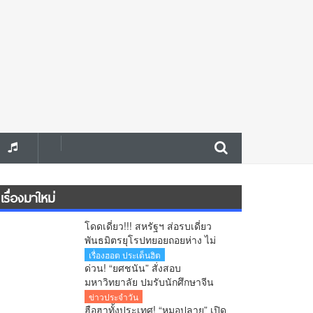
เรื่องมาใหม่
โดดเดี่ยว!!! สหรัฐฯ ส่อรบเดี่ยว
พันธมิตรยุโรปทยอยถอยห่าง ไม่
ร่วมวงโจมตีอิหร่าน
เรื่องฮอต ประเด็นฮิต
ด่วน! “ยศชนัน” สั่งสอบ
มหาวิทยาลัย ปมรับนักศึกษาจีน
สงสัยใช้วีซ่าผิดประเภท ลั่นพบจะ
ข่าวประจำวัน
เอาผิด
ฮือฮาทั้งประเทศ! “หมอปลาย” เปิด