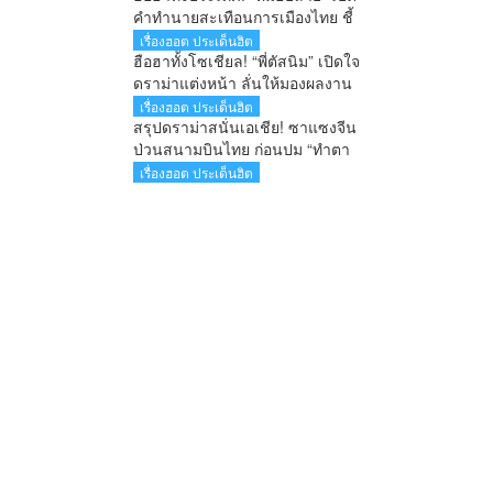
คำทำนายสะเทือนการเมืองไทย ชี้
นายกฯคนใหม่ หนุ่มหน้าใหม่ พรรค
เรื่องฮอต ประเด็นฮิต
ใหม่ โปรไฟล์แกร่ง แบ็กแน่น ท่าน
ฮือฮาทั้งโซเชียล! “พี่ตัสนิม” เปิดใจ
ยมบอก
ดราม่าแต่งหน้า ลั่นให้มองผลงาน
ไม่ใช่ใบหน้า เตือนคอมเมนต์เกิน
เรื่องฮอต ประเด็นฮิต
เลยระวังผิดกฎหมาย
สรุปดราม่าสนั่นเอเชีย! ซาแซงจีน
ป่วนสนามบินไทย ก่อนปม “ทำตา
ชี้” จุดกระแสเดือดข้ามประเทศ
เรื่องฮอต ประเด็นฮิต