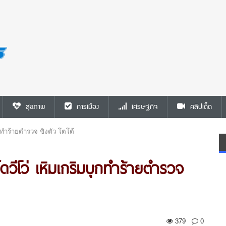
สุขภาพ
การเมือง
เศรษฐกิจ
คลิปเด็ด
บุกทำร้ายตำรวจ ชิงตัว โตโต้
์ดวีโว่ เหิมเกริมบุกทำร้ายตำรวจ
379
0