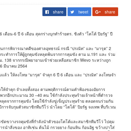
share
tweet
share
เดือน-6 ปี 6 เดือน สุดกร่างบุกทำร้ายตร. ชิงตัว “โตโต้ ปิยรัฐ” ปี
งานการพิจารณาคดีของศาลอุทธรณ์ กรณี “ปรณัท” และ “มารุต” 2
ระทำการให้ผู้ถูกคุมขังหลุดพ้นจากการคุมขัง ตาม ม.191 และ ร่วม
ย ม. 138 จากกรณีพยายามเข้าช่วยเหลือสมาชิก Wevo ระหว่างถูก
่ 6 มีนาคม 2564
แล้ว ให้ลงโทษ “มารุต” จำคุก 6 ปี 6 เดือน และ “ปรณัท” ลงโทษจำ
ากษาให้จำคุก จำเลยทั้งสอง ตามพฤติการณ์ตามคำฟ้องของอัยการ
ับพวกอีกประมาณ 30 –40 คน ใช้กำลังประทุษร้ายเจ้าหน้าที่ตำรวจ
ลุดจากการคุมขัง โดยใช้กำลังขู่เข็ญประทุษร้าย ตลอดจนร่วมกัน
มีการจับกุมตัวสมาชิกทีมวีโว่ นำโดย “โตโต้” ปิยรัฐ จงเทพ ที่บริเวณ
ดขวางรถคุมขังที่กำลังนำตัวของโตโต้และสมาชิกทีมวีโว่ ไปคุม
ำสิ่งของ อาทิเช่น ต้นไม้ กรวยยาง ก้อนหิน ก้อนอิฐ ขว้างปาใส่