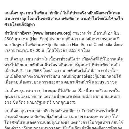
สมเด็จฯ ฮุน เซน ไลฟ์แฉ ‘ทักษิณ’ ไม่ได้ป่วยจริง หยิบเฝือกมาใส่ตอน
ถ่ายภาพ ปลุกใจคนในชาติ ส่วนปมข้อพิพาท ถามทำไมไทยไม่ใช้กลไก
ศาลโลกแก้ปัญหา
สำนักข่าวอิศรา (
www.isranews.org
)
รายงานว่า เมื่อวันที่ 27 มิ.ย.
2568 ฮุน เซน (Hun Sen) ประธานวุฒิสภา และอดีตนายกรัฐมนตรี
ของกัมพูชา ไลฟ์ผ่านเฟซบุ๊ก Samdech Hun Sen of Cambodia ตั้งแต่
เวลาประมาณ 07.00 น. โดยใช้เวลา 3.53 ชั่วโมง
สมเด็จฯ ฮุน เซน กล่าวในเนื้อหาช่วงหนึ่ง ว่า เมื่อครั้งที่ได้มีโอกาสเดิน
ทางไปเยี่ยมนายทักษิณ ชินวัตร อดีตนายกรัฐมนตรี ที่บ้านพักส่วนตัว
เมื่อวันที่ 21 ก.พ.2568 โดยอ้างว่า นายทักษิณไม่ได้มีอาการป่วยใดๆ
แต่เมื่อถึงเวลาจะถ่ายภาพร่วมกัน กลับนำอุปกรณ์ของผู้ป่วยมาสวมใส่
เพื่อหลบเลี่ยงกระบวนการของศาล ตบตาเจ้าหน้าที่ และประชาชน
สมเด็จฯ ฮุน เซน ระบุว่าเหตุผลที่ไม่เปิดเผยเรื่องนี้เพราะยังเคารพใน
คุณธรรมและมารยาท แต่ตอนนี้ออกมาเปิดเผยเนื่องจาก น.ส.แพทอง
ธาร ชินวัตร นายกรัฐมนตรี ขาดคุณธรรม
สมเด็จญ ฮุน เซน กล่าวอีกว่า หลังจากมีการปรับกำลังทหารในพื้นที่
สามเหลี่ยมมรกต ทักษิณ ยิ่งลักษณ์ และนายกฯ แพทองธาร ต่างก็ได้
โทรศัพท์มาแสดงความขอบคุณต่อเขา แต่ทางการในกรุงเทพฯ กลับใช้
ถ้อยคำว่า “กัมพูชาถอนทหารออก” ซึ่งเป็นถ้อยคำที่แสดงถึงการหักหลัง