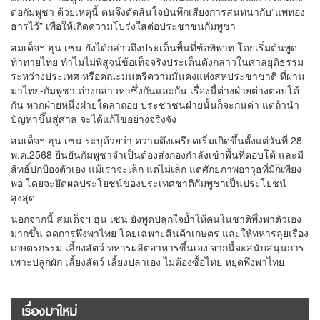
ต่อกัมพูชา ด้วยเหตุนี้ ตนจึงตัดสินใจบันทึกเสียงการสนทนากับ”แพทอง
ธารไว้” เพื่อให้เกิดความโปร่งใสต่อประชาชนกัมพูชา
สมเด็จฯ ฮุน เซน ยังได้กล่าวถึงประเด็นพื้นที่ข้อพิพาท โดยเริ่มต้นพูด
ท้าทายไทย ทำไมไม่พิสูจน์ข้อเท็จจริงประเด็นดังกล่าวในศาลยุติธรรม
ระหว่างประเทศ หรือคณะมนตรีความมั่นคงแห่งสหประชาชาติ ที่ผ่าน
มาไทย-กัมพูชา ต่างกล่าวหาซึ่งกันและกัน เรื่องนี้ต่างฝ่ายต่างตอบโต้
กัน หากฝ่ายหนึ่งฝ่ายใดล่าถอย ประชาชนฝ่ายนั้นก็จะก่นด่า แต่ถ้านำ
ปัญหาขึ้นสู่ศาล จะได้แก้ไขอย่างจริงจัง
สมเด็จฯ ฮุน เซน ระบุด้วยว่า ความตึงเครียดเริ่มเกิดขึ้นตั้งแต่วันที่ 28
พ.ค.2568 ยืนยันกัมพูชาจำเป็นต้องส่งกองกำลังเข้าพื้นที่ตอบโต้ และมี
สิทธิ์ปกป้องตัวเอง แม้เราจะเล็ก แต่ไม่เล็ก แต่ศักยภาพอาวุธที่มีก็เพียง
พอ โดยจะยึดผลประโยชน์ของประเทศชาติกัมพูชาเป็นประโยชน์
สูงสุด
นอกจากนี้ สมเด็จฯ ฮุน เซน ยังพูดปลุกใจย้ำให้คนในชาติพึ่งพาตัวเอง
มากขึ้น ลดการพึ่งพาไทย โดยเฉพาะสินค้าเกษตร และให้ทหารลุยเรื่อง
เกษตรกรรม เลี้ยงสัตว์ ทหารผลิตอาหารขึ้นเอง จากนี้จะสนับสนุนการ
เพาะปลูกผัก เลี้ยงสัตว์ เลี้ยงปลาเอง ไม่ต้องซื้อไทย หยุดพึ่งพาไทย
เรื่องมาใหม่