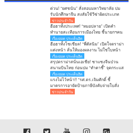
ด่วน! “ยศชนัน” สั่งสอบมหาวิทยาลัย ปม
รับนักศึกษาจีน สงสัยใช้วีซ่าผิดประเภท
ลั่นพบจะเอาผิด
ข่าวประจำวัน
ฮือฮาทั้งประเทศ! “หมอปลาย” เปิดคำ
ทำนายสะเทือนการเมืองไทย ชี้นายกฯคน
ใหม่ หนุ่มหน้าใหม่ พรรคใหม่ โปรไฟล์
เรื่องฮอต ประเด็นฮิต
แกร่ง แบ็กแน่น ท่านยมบอก
ฮือฮาทั้งโซเชียล! “พี่ตัสนิม” เปิดใจดราม่า
แต่งหน้า ลั่นให้มองผลงาน ไม่ใช่ใบหน้า
เตือนคอมเมนต์เกินเลยระวังผิดกฎหมาย
เรื่องฮอต ประเด็นฮิต
สรุปดราม่าสนั่นเอเชีย! ซาแซงจีนป่วน
สนามบินไทย ก่อนปม “ทำตาชี้” จุดกระแส
เดือดข้ามประเทศ
เรื่องฮอต ประเด็นฮิต
แรงไม่ไว้หน้า!! “รศ.ดร.เจิมศักดิ์ ชี้
มาตรการอายัดป้ายภาษีบังคับจ่ายใบสั่ง
รัฐกำลังลงโทษประชาชนก่อนศาลตัดสิน
ข่าวประจำวัน