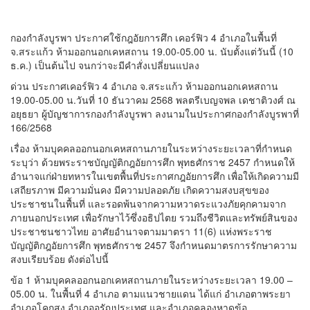
กองกำลังบูรพา ประกาศใช้กฎอัยการศึก เคอร์ฟิว 4 อำเภอในพื้นที่
จ.สระแก้ว ห้ามออกนอกเคหสถาน 19.00-05.00 น. นับตั้งแต่วันนี้ (10
ธ.ค.) เป็นต้นไป จนกว่าจะมีคำสั่งเปลี่ยนแปลง
ด่วน ประกาศเคอร์ฟิว 4 อำเภอ จ.สระแก้ว ห้ามออกนอกเคหสถาน
19.00-05.00 น.วันที่ 10 ธันวาคม 2568 พลตรีเบญจพล เดชาติวงศ์ ณ
อยุธยา ผู้บัญชาการกองกำลังบูรพา ลงนามในประกาศกองกำลังบูรพาที่
166/2568
เรื่อง ห้ามบุคคลออกนอกเคหสถานภายในระหว่างระยะเวลาที่กำหนด
ระบุว่า ด้วยพระราชบัญญัติกฎอัยการศึก พุทธศักราช 2457 กำหนดให้
อำนาจแก่ฝ่ายทหารในเขตพื้นที่ประกาศกฎอัยการศึก เพื่อให้เกิดความมี
เสถียรภาพ มีความมั่นคง มีความปลอดภัย เกิดความสงบสุขของ
ประชาชนในพื้นที่ และรอดพ้นจากความหวาดระแวงภัยคุกคามจาก
ภายนอกประเทศ เพื่อรักษาไว้ซึ่งอธิปไตย รวมถึงชีวิตและทรัพย์สินของ
ประชาชนชาวไทย อาศัยอำนาจตามมาตรา 11(6) แห่งพระราช
บัญญัติกฎอัยการศึก พุทธศักราช 2457 จึงกำหนดมาตรการรักษาความ
สงบเรียบร้อย ดังต่อไปนี้
ข้อ 1 ห้ามบุคคลออกนอกเคหสถานภายในระหว่างระยะเวลา 19.00 –
05.00 น. ในพื้นที่ 4 อำเภอ ตามแนวชายแดน ได้แก่ อำเภอตาพระยา
อำเภอโคกสูง อำเภออรัญประเทศ และอำเภอคลองหาดข้อ