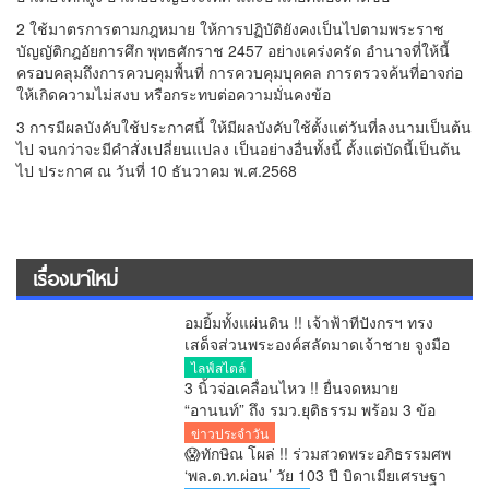
2 ใช้มาตรการตามกฎหมาย ให้การปฏิบัติยังคงเป็นไปตามพระราช
บัญญัติกฎอัยการศึก พุทธศักราช 2457 อย่างเคร่งครัด อำนาจที่ให้นี้
ครอบคลุมถึงการควบคุมพื้นที่ การควบคุมบุคคล การตรวจค้นที่อาจก่อ
ให้เกิดความไม่สงบ หรือกระทบต่อความมั่นคงข้อ
3 การมีผลบังคับใช้ประกาศนี้ ให้มีผลบังคับใช้ตั้งแต่วันที่ลงนามเป็นต้น
ไป จนกว่าจะมีคำสั่งเปลี่ยนแปลง เป็นอย่างอื่นทั้งนี้ ตั้งแต่บัดนี้เป็นต้น
ไป ประกาศ ณ วันที่ 10 ธันวาคม พ.ศ.2568
เรื่องมาใหม่
อมยิ้มทั้งแผ่นดิน !! เจ้าฟ้าทีปังกรฯ ทรง
เสด็จส่วนพระองค์สลัดมาดเจ้าชาย จูงมือ
พระสหายสนิทชาวญี่ปุ่นเปิดตัวหวานชื่น
ไลฟ์สไตล์
กลางกรุง ประกาศชัดเจน “ผมกำลังจีบอยู่”
3 นิ้วจ่อเคลื่อนไหว !! ยื่นจดหมาย
“อานนท์” ถึง รมว.ยุติธรรม พร้อม 3 ข้อ
เรียกร้อง ระงับแยกขังนักโทษคดี ม.112
ข่าวประจำวัน
หลังกรมคุกแจงแค่ลดการแออัด
😱ทักษิณ โผล่ !! ร่วมสวดพระอภิธรรมศพ
‘พล.ต.ท.ผ่อน’ วัย 103 ปี บิดาเมียเศรษฐา