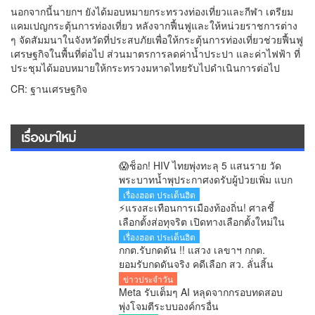
นอกจากนี้นายกฯ ยังได้มอบหมายกระทรวงท่องเที่ยวและกีฬา เตรียม
แคมเปญกระตุ้นการท่องเที่ยว หลังจากฟื้นฟูและให้หน่วยราชการต่าง
ๆ จัดสัมมนาในจังหวัดที่ประสบภัยเพื่อให้กระตุ้นการท่องเที่ยวช่วยฟื้นฟู
เศรษฐกิจในพื้นที่ต่อไป ส่วนมาตรการลดค่าน้ำประปา และค่าไฟฟ้า ที่
ประชุมได้มอบหมายให้กระทรวงมหาดไทยรับไปดำเนินการต่อไป
CR: ฐานเศรษฐกิจ
เรื่องมาใหม่
😱ช็อก! HIV ไทยพุ่งทะลุ 5 แสนราย วัด
พระบาทน้ำพุประกาศงดรับผู้ป่วยเพิ่ม แบก
ภาระดูแลกว่า 200 ชีวิต
เรื่องฮอต ประเด็นฮิต
⚡แรงสะเทือนการเมืองท้องถิ่น! ศาลชี้
เลือกตั้งส่อทุจริต เปิดทางเลือกตั้งใหม่ใน
60 วัน
เรื่องฮอต ประเด็นฮิต
กกต.รับกดดัน !! แสวง เลขาฯ กกต.
ยอมรับกดดันจริง คดีเลือก สว. ลั่นสิ้น
เดือนสิงหาคมรู้ผลทุกคำร้อง
ข่าวประจำวัน
Meta รับเต็มๆ AI หลุดจากกรอบทดสอบ
พุ่งโจมตีระบบองค์กรอื่น