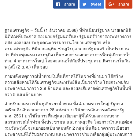
share
tweet
share
ฐานเศรษฐกิจ – วันนี้ (1 ธันวาคม 2568) ที่ทำเนียบรัฐบาล นายเอกนิติ
นิติทัณฑ์ประภาศ รองนายกรัฐมนตรีและรัฐมนตรีว่าการกระทรวงการ
คลัง แถลงผลประชุมคณะกรรมการนโยบายเศรษฐกิจ หรือ
ครม.เศรษฐกิจ ที่มีนายอนุทิน ชาญวีรกูล นายกรัฐมนตรี เป็นประธาน
ว่า ที่ประชุมครม.เศรษฐกิจ เห็นชอบการออกมาตรการฟื้นฟูเยียวยาน้ำ
ท่วม 4 มาตรการใหญ่ โดยจะเสนอให้กับที่ประชุมครม.พิจารณาในวัน
พรุ่งนี้ (2 ธ.ค.) เห็นชอบ
ภายหลังเหตุการณ์น้ำท่วมในพื้นที่ภาคใต้ในช่วงที่ผ่านมา ได้สร้าง
ความเสียหายให้กับเศรษฐกิจและทรัพย์สินเป็นวงกว้าง โดยกระทบกับ
ประชาชนมากกว่า 2.9 ล้านคน และส่งผลเสียหายต่อเศรษฐกิจในพื้นที่
กว่า 5 แสนล้านบาท
สำหรับมาตรการฟื้นฟูเยียวยาน้ำท่วม ทั้ง 4 มาตรการใหญ่ รัฐบาล
เตรียมดึงเงินจากมาตรา 28 แห่งพ.ร.บ.วินัยการเงินการคลังของรัฐ
พ.ศ. 2561 มาใช้ในการฟื้นฟูและเยียวยาผู้ที่ได้รับผลกระทบจาก
สถานการณ์น้ำท่วม ทั้งประชาชน และภาคธุรกิจ โดยการนำเสนอต่อค
รม.วันพรุ่งนี้ จะแยกออกเป็นกลุ่มหลัก 2 กลุ่ม นั่นคือ มาตรการเยียวยา
ประชาชนที่ได้รับผลกระทบ และมาตรการช่วยเหลือกลุ่มผู้ประกอบการ