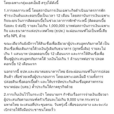
โดยเฉพาะกลุ่มเอสเอ็มอี สรุปได้ดังนี้
1.การลดภาระหนี้ โดยสถาบันการเงินเฉพาะกิจดำเนินมาตรการพัก
ชำระเงินต้นและดอกเบี้ยเป็นเวลา 12 เดือน โดยสถาบันการเงินเฉพาะ
กิจจะยกเว้นการคิดดอกเบี้ยในช่วงเวลาการพักชำระหนี้ (คิดดอกเบี้ย
ร้อยละ 0 ต่อปี) รายละไม่เกิน 1,000,000 บาทต่อสถาบันการเงินเฉพาะ
กิจ และธนาคารแห่งประเทศไทย (ธปท.) จะผ่อนเกณฑ์ไม่เป็นหนี้เสีย
หรือ NPL ด้วย
ขณะเดียวกันยังมีการให้สินเชื่อเพื่อเยียวยาผู้ประสบอุทกภัยภาคใต้ เป็น
สินเชื่อเพิ่มเติมภายใต้วงเงินกู้เดิมกับธนาคาร (ลูกหนี้เดิม) รายละไม่
เกิน 1 แสนบาท ปลอดดอกเบี้ย 12 เดือนแรก และการให้สินเชื่อเพื่อ
ฟื้นฟูผู้ประสบอุทกภัยภาคใต้ วงเงินไม่เกิน 1 ล้านบาทต่อราย ปลอด
ดอกเบี้ย 12 เดือนแรก
นอกจากนี้ ธปท.และสมาคมธนาคารไทย ยังจะผ่อนเกณฑ์ในการปล่อย
สินค้า เพื่อช่วยเหลือผู้ประกอบการ โดยเฉพาะเอสเอ็มอี รวมทั้งการ
ปล่อยสินเชื่อดอกเบี้ยต่ำ และให้บรรษัทประกันสินเชื่ออุตสาหกรรม
ขนาดย่อม (บสย.) ค้ำประกันให้ภาคธุรกิจด้วย
2.การเก็บเงินไว้ในกระเป๋า โดยนายกฯ กำชับเรื่องการจ่ายเงินเยียวยา
ผู้ประสบภัยตามเกณฑ์ครัวเรือนละไม่เกิน 9,000 บาท กระทรวง
มหาดไทย จะเสนอที่ประชุมครม. วันพรุ่งนี้ เพื่อของบกลาง และจะเร่ง
เบิกจ่ายให้ถึงมือประชาชนโดยเร็ว