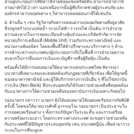
ส่วนผู้ประกอบการที่มีค่าใช้จ่ายซ่อมแซมทรัพย์สิน สามารถนำค่าใช้
จ่ายมาหักได้ 2 เท่า นอกเหนือจากนั้นผู้ที่บริจาคช่วยผู้ประสบภัย และ
องค์กรสาธารณกุศลต่าง ๆ ก็สามารถลดหย่อนภาษีได้เช่นกัน
4. ด้านอื่น ๆ เช่น รัฐวิสาหกิจตรวจสอบความปลอดภัยตามที่อยู่อาศัย
สิ่งปลูกสร้างระบบท่อน้ำ ระบบไฟฟ้า รางรถไฟ เป็นต้น การอำนวย
ความสะดวกในการจดทะเบียนห้างหุ้นส่วนและบริษัทจำกัด การจัด
หน่วยบริการเคลื่อนที่ (Mobile Unit) ร่วมกับกระทรวงพาณิชย์ และ
หน่วยงานพันธมิตร โดยลงพื้นที่ให้คำปรึกษาและบริการต่าง ๆ ด้าน
การค้าระหว่างประเทศแก่ผู้ประกอบการถึงในพื้นที่ การอำนวยความ
สะดวกในการยื่นงบการเงินและบัญชีรายชื่อผู้ถือหุ้น เป็นต้น
พร้อมทั้งได้มีการมอบหมายให้ธนาคารแห่งประเทศไทย พิจารณา
แนวทางที่เหมาะสมและสอดคล้องกับกฎหมายที่เกี่ยวข้อง เพื่อให้ลูกหนี้
ของธนาคารพาณิชย์ และผู้ให้บริการทางการเงินอื่น ๆ ที่ไม่ใช่สถาบัน
การเงิน (Non-Bank) ที่ประสบอุทกภัยได้รับความช่วยเหลือที่สอดคล้อง
กับแนวทางการให้ความช่วยเหลือของสถาบันการเงินเฉพาะกิจต่อไป
รองนายกฯ กล่าวว่า นายกฯ ยังได้มอบหมายให้ถอดบทเรียนจากภัยพิบัติ
ครั้งนี้ โดยขอให้นายบวรศักดิ์ อุวรรณโณ รองนายกฯ เป็นประธานใน
การถอดบทเรียนต่าง ๆ ทั้งการแก้ปัญหาในระยะสั้น และการเตรียม
ความพร้อมระยะยาว โดยกระทรวงต่างประเทศ จะขอความช่วยเหลือ
กับประเทศที่ได้มีปัญหาประสบอุทกภัย เช่น ประเทศญี่ปุ่น เพื่อนำมาวาง
ระบบในการที่จะดูแล