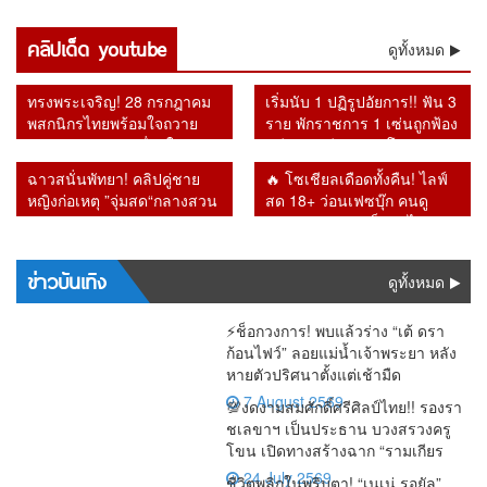
ปะทุ
นโยบาย
จี้ พช. เปิด
รำลึก
แสนล้าน
ถูกยกเลิก
ไร้ลูกค้า
สังคม
“อนุทิน”
30 บาท
บัญชี
“รศ.ดร.สม
หายจาก
สิ่งที่รัฐบาล
เข้าใช้
ติดลบถึง
เจอแรง
คลิปเด็ด youtube
ยอมรับ
OTOP ใช้
เกียรติ”
ดูทั้งหมด
ระบบ เชื่อ
ไม่กล้าทำ
บริการ โซ
2.6 แสน
กดดันรอบ
ระบบต้อง
ภาษี
ย้อนคำ
อาจโยง
หลัง ผู้ว่า
เชียล
ล้าน
ด้าน “เอก
ปฏิรูปด่วน
ประชาชน
เตือน
คอร์รัปชัน–
แบ็งก์ชาติ
สะท้อน
ทรงพระเจริญ! 28 กรกฎาคม
เริ่มนับ 1 ปฏิรูปอัยการ!! ฟัน 3
นิติ” รับศึก
มหาศาล
Bitcoin วัน
ทุนเทา
ยันหายไป
กำลังซื้อหด
พสกนิกรไทยพร้อมใจถวาย
ราย พักราชการ 1 เซ่นถูกฟ้อง
หนักคัด
แต่ร้านยิ่ง
นี้หลายคดี
จากระบบ
ตัว
พระพรชัยมงคล เนื่องในวัน
คดีทุจริต อีก 2 รายโดนวินัย
กรองสิทธิ์
ทำยิ่งเจ๊ง
กลายเป็น
เฉลิมพระชนมพรรษา 74
หลังเปลี่ยน อัยการสูงสุดคน
จริง
ฉาวสนั่นพัทยา! คลิปคู่ชาย
🔥 โซเชียลเดือดทั้งคืน! ไลฟ์
พรรษา
ใหม่
หญิงก่อเหตุ ”จุ่มสด“กลางสวน
สด 18+ ว่อนเฟซบุ๊ก คนดู
สาธารณะ รปภ.เผยเดินตรวจ
ทะลัก ก่อนชาวเน็ตตาไวพบ
ผ่านขั้นผงะ
ชื่อ “กรมควบคุมโรค” โผล่
ร่วมรับชม
ข่าวบันเทิง
ดูทั้งหมด
⚡ช็อกวงการ! พบแล้วร่าง “เต้ ดรา
ก้อนไฟว์” ลอยแม่น้ำเจ้าพระยา หลัง
หายตัวปริศนาตั้งแต่เช้ามืด
7 August 2569
💯งดงามสมศักดิ์ศรีศิลป์ไทย!! รองรา
ชเลขาฯ เป็นประธาน บวงสรวงครู
โขน เปิดทางสร้างฉาก “รามเกียร
24 July 2569
ชีวิตพลิกในพริบตา! “เนเน่ รอยัล”