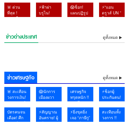
เส้นเงิน
ตรี
!! พระ
กระหน่ำ
🚨 ด่วน
⚡ฟ้าผ่า
😱ช็อก!
⚡“แอน
8.6 แสน
ประภากร”
ราชวงศ์ผู้
โอกินาวา
ที่สุด !
บรูไน!
แผนปฏิรูป
ดรูวส์ UN ”
ปมเลือก
แพทย์สาย
ประสูติวัน
ไฟดับกว่า
“หาดใหญ่
สุลต่าน
หมวด 16
โต้รัฐบาล
ส.ว. โอน
ความงาม–
ขึ้นปีใหม่
5 หมื่นหลัง!
วิทยาลัย”
ปลดฟ้าผ่า
สมัย “ลุงตู่”
ไทย !! ลั่น
13 ครั้งช่วง
ปลูกผม
พระชันษา
✈️ สนาม
สั่งเรียน
‘เจ้าหญิงรา
จบแล้ว แต่
ส่งร่าง
คาบเกี่ยว
ดีกรี
เดียวกับ
บินวุ่น เรือ
ข่าวต่างประเทศ
ออนไลน์
เปิดพันธสัญญาแห่งมักกะฮ์! 3
เบียตุล’ ริบ
⚡ฟ้าผ่าบรูไน! สุลต่านปลด
ไม่มีอะไร
รายงานให้
ดูทั้งหมด
เลือกตั้ง จี้
ABHRS
“พระองค์
หยุด จีน
⚡“แอนดรูวส์ UN ” โต้รัฐบาล
⚡”บิ๊กโจ๊ก” ดันทุรัง !! ฟ้อง
10–11
ชาติมหาอำนาจตั้งแนวป้องกัน
😱โอ้โห! ฝนถล่มไทยต่อเนื่อง
ยศเกลี้ยง
ฟ้าผ่า ‘เจ้าหญิงราเบียตุล’ ริบ
⚡โอ้โห! ฝนถล่มไทยต่อเนื่อง
คืบหน้า
ล่วงหน้า 2
กกต. เปิด
โปรไฟล์
ภาฯ” ร่วม
ผวารับพายุ
ไทย !! ลั่นส่งร่างรายงานให้
🔥อิหร่านงัดไม้แข็ง! เตรียม
เลขาฯ-รองเลขาฯ ป.ป.ช. ปม
ด่วน! สหรัฐฯ ผวา แฮกเกอร์
ส.ค. หลัง
ร่วม เทียบหลักมาตรา 5 ของ
กรมอุตุฯ เตือนเหนือ–อีสาน–
โดดเดี่ยว!!! สหรัฐฯ ส่อรบเดี่ยว
เซ่น
ยศเกลี้ยง เซ่นพฤติกรรมเสื่อม
กรมอุตุฯ เตือนเหนือ–อีสาน–
ช็อกโลกการบิน! อินโดนีเซีย
วัน แต่ไร้
ผลสอบ–
แน่นระดับ
พิธีถวาย
ปิดท่าเรือ–
ล่วงหน้า 2 วัน แต่ไร้คำตอบ
ห้ามเรือสหรัฐฯ-อิสราเอลผ่านฮ
⚡เจอแล้วแก๊งไอซ์ส่งญี่ปุ่น !!
เอกสารเท็จคดีสินบนทองคำ
โยงอิหร่าน ถล่มระบบน้ำ 12
😱งง กับทรัมป์ !! พร้อมคุย
อดีตครูต่าง
นาโต
ตะวันออก รับมือฝนหนักถึงหนัก
พันธมิตรยุโรปทยอยถอยห่าง
พฤติกรรม
เสีย-ไม่เคารพราชวงศ์😱
ตะวันออก รับมือฝนหนักถึงหนัก
รวบนักบินมาเลเซียแอร์ไลน์
คำตอบ
เร่งส่งศาล
นานาชาติ
พระราช
สนามบิน
พร้อมเปิดทางคุย หลังยุเขมร
อร์มุซ น้ำมันโลกพุ่งทันที
หลอกหญิงถือ ยัดกาแฟ หลัก
หลังโดนศาลฎีกาตั้งองคณะชี้
รัฐ สั่งต้มน้ำดื่ม ฉายภาพ
อิหร่านเป็นมิตร แต่จะไม่
ชาติถูกเลิก
มาก เสี่ยงน้ำป่า–น้ำล้นตลิ่ง
ไม่ร่วมวงโจมตีอิหร่าน
เสื่อมเสีย-
มาก เสี่ยงน้ำป่า–น้ำล้นตลิ่ง
ลอบขนยาอี 26 กิโลกรัม คาส
พร้อมเปิด
กุศลสุด
เตรียมรับ
บุกรุกแผ่นดินไทย
ฐานชัดลามนับสิบคน 😱
มูลความผิดไปแล้ว
สงครามไซเบอร์เดือด
เจรจา
จ้าง-เผย
ไม่เคารพ
นามบิน
ทางคุย
อาลัย
ถล่ม
แพร่ภาพ
ราชวงศ์😱
หลังยุเขมร
ชายฝั่ง!
อาวุธปืน
ข่าวเศรษฐกิจ
บุกรุกแผ่น
ดูทั้งหมด
ดินไทย
🚨 สะเทือน
😱นักการ
เศรษฐกิจ
⚡ช็อกผู้
วงการเงิน!
เมืองผวา
ทรุดหนัก !!
ประกันตน!
“หมอวรงค์”
แน่ !! หา
คลิปไวรัล
จ่ายเงิน
จี้ผู้ว่าแบงก์
แบ๊งก์
เผยสาว
ตรงทุก
บัตรคนจน
⚡สัญญาณ
⚡ยิ่งขุดยิ่ง
สะเทือนทั้ง
ชาติ เปิด
1000
สถาน
เดือน แต่
เดือด! ศึก
อันตราย! ผู้
เจอ “ภาษีกู”
วงการ !!
ปมแบงก์
จำนวน 1.4
บันเทิงนั่ง
กองทุน
การเมือง
สร้าง
!! “อ.วีระ”
ผศ.ดร.อานนท์
พัน 1.4
แสนล้าน
รอทั้งร้าน
ประกัน