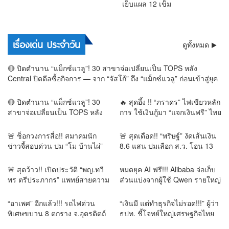
เย็บแผล 12 เข็ม
การเมือง
เรื่องเด่น ประจำวัน
ดูทั้งหมด
🔴 ปิดตำนาน “แม็กซ์แวลู”! 30 สาขาจ่อเปลี่ยนเป็น TOPS หลัง
Central ปิดดีลซื้อกิจการ — จาก “จัสโก้” ถึง “แม็กซ์แวลู” ก่อนเข้าสู่ยุค
TOPS
🔴 ปิดตำนาน “แม็กซ์แวลู”! 30
🔥 สุดอึ้ง !! “ภราดร” ไฟเขียวหลัก
สาขาจ่อเปลี่ยนเป็น TOPS หลัง
การ ใช้เงินกู้มา “แจกเงินฟรี” ไทย
Central ปิดดีลซื้อกิจการ — จาก
เที่ยวไทยพลัส ชี้ไม่ผิดหลักฉุกเฉิน
“จัสโก้” ถึง “แม็กซ์แวลู” ก่อนเข้า
เร่งด่วน อ้างอุ้มธุรกิจเล็กฝ่าวิกฤต
🚨 ช็อกวงการสื่อ!! สมาคมนัก
🚨 สุดเดือด!! “พริษฐ์” งัดเส้นเงิน
สู่ยุค TOPS
สงคราม
ข่าวจี้สอบด่วน ปม “โม บ้านไผ่”
8.6 แสน ปมเลือก ส.ว. โอน 13
เจ็บจากเหตุถูก ตำรวจระดับ
ครั้งช่วงคาบเกี่ยวเลือกตั้ง จี้ กกต.
สารวัตร ใช้กำลัง เย็บแผล 12
เปิดผลสอบ–เร่งส่งศาล
🚨 สุดว้าว!! เปิดประวัติ “พญ.ทวี
หมดยุค AI ฟรี!!! Alibaba จ่อเก็บ
เข็ม
พร ตรีประภากร” แพทย์สายความ
ส่วนแบ่งจากผู้ใช้ Qwen รายใหญ่
งาม–ปลูกผม ดีกรี ABHRS
โปรไฟล์แน่นระดับนานาชาติ
“อาเพศ” อีกแล้ว!!! รถไฟด่วน
“เงินมี แต่ทำธุรกิจไม่รอด!!!” ผู้ว่า
พิเศษขบวน 8 ตกราง จ.อุตรดิตถ์
ธปท. ชี้โจทย์ใหญ่เศรษฐกิจไทย
เคราะห์ดียังไม่มีเจ็บ-ตาย
เงินทุนกระจุก SME เข้าถึงยาก