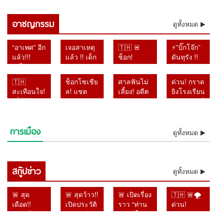
ไล่สกัดเส้นทางเงินเทา
อาชญกรรม
ดูทั้งหมด
“อาเพศ” อีก
เจอสาเหตุ
🇹🇭 🚨
⚡”บิ๊กโจ๊ก”
แล้ว!!!
แล้ว !! เด็ก
ช็อก!
ดันทุรัง !!
รถไฟด่วน
14 กราดยิง
ตำรวจขุด
ฟ้อง
พิเศษขบวน
ดับ 9
ลึกปม “ครู
เลขาฯ-รอง
🇹🇭
ช็อกโซเชีย
ศาลฟันไม่
ด่วน! กราด
8 ตกราง
เพราะเรื่อง
ภาษาไทย”
เลขาฯ
สะเทือนใจ!
ล! แชต
เลี้ยง! อดีต
ยิงโรงเรียน
จ.อุตรดิตถ์
ชู้สาว จน
เร่งเรียก
ป.ป.ช. ปม
“พี่เต้ ก้าว
แม่–ลูกถูก
อัยการ
เทพศิรินทร์
เคราะห์ดี
ครูเรียกมา
สอบเพิ่ม!
เอกสารเท็จ
ล้ำ” เปิด
แชร์ว่อน
ทหาร
นนทบุรี
ยังไม่มีเจ็บ-
ตักเตือน
สอบแล้ว
คดีสินบน
แผลวัยเด็ก
หลังเหตุก
เพชรบูรณ์
เสียชีวิต 6
ตาย
แน่จบแบบ
16 ปาก ไล่
ทองคำ
การเมือง
อ้างถูกบูลลี่
ราดยิง
ติดคุก 4 ปี
ราย เจ็บ
ดูทั้งหมด
รุนแรง
เช็กกระสุน
หลังโดน
หนักจน
โรงเรียน
คดีใช้
กว่า 20 คน
98 นัด
ศาลฎีกาตั้ง
เกือบเสีย
ตำรวจยัง
อำนาจมิ
ตำรวจคุม
แกะรอยทุก
องคณะชี้
ชีวิต
ไม่ฟันธง
ชอบ
สถานการณ์
เงื่อนงำคดี
มูลความผิด
สกู๊ปข่าว
ของจริง
รายงานคดี
ได้แล้ว
ดูทั้งหมด
กราดยิง
ไปแล้ว
ยาไม่ตรง
เทพศิรินทร์
ความจริง
นนทบุรี
🚨 สุด
🚨 สุดว้าว!!
🚨 เปิดเรื่อง
🇹🇭 🚨🌪️
ไม่รอ
เดือด!!
เปิดประวัติ
ราว “ท่าน
ด่วน!
ลงอาญา
“พริษฐ์” งัด
“พญ.ทวีพร
ชายปีใหม่”
“ดอลฟิน”