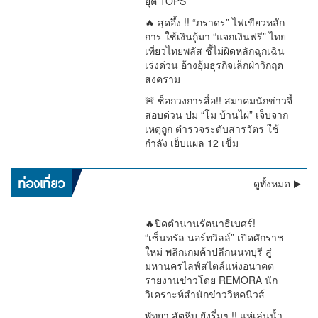
ยุค TOPS
🔥 สุดอึ้ง !! “ภราดร” ไฟเขียวหลัก
การ ใช้เงินกู้มา “แจกเงินฟรี” ไทย
เที่ยวไทยพลัส ชี้ไม่ผิดหลักฉุกเฉิน
เร่งด่วน อ้างอุ้มธุรกิจเล็กฝ่าวิกฤต
สงคราม
🚨 ช็อกวงการสื่อ!! สมาคมนักข่าวจี้
สอบด่วน ปม “โม บ้านไผ่” เจ็บจาก
เหตุถูก ตำรวจระดับสารวัตร ใช้
กำลัง เย็บแผล 12 เข็ม
เตือนด่วน !! อุตุฯ ชี้ฝนถล่มทั่วไทย “ตะวันออก–อันดามัน” หนัก
ท่องเที่ยว
ดูทั้งหมด
มาก กทม.โดน 60% ระวังน้ำท่วม
🔥ปิดตำนานรัตนาธิเบศร์!
“เซ็นทรัล นอร์ทวิลล์” เปิดศักราช
ใหม่ พลิกเกมค้าปลีกนนทบุรี สู่
มหานครไลฟ์สไตล์แห่งอนาคต
รายงานข่าวโดย REMORA นัก
วิเคราะห์สำนักข่าววิหคนิวส์
พัทยา สัตหีบ ยังรึ่มๆ !! แห่เล่นน้ำ