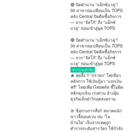
🔴 ปิดตำนาน “แม็กซ์แวลู”!
30 สาขาจ่อเปลี่ยนเป็น TOPS
หลัง Central ปิดดีลซื้อกิจการ
— จาก “จัสโก้” ถึง “แม็กซ์
แวลู” ก่อนเข้าสู่ยุค TOPS
การเมืองทั่วไป
🔴 ปิดตำนาน “แม็กซ์แวลู”!
30 สาขาจ่อเปลี่ยนเป็น TOPS
หลัง Central ปิดดีลซื้อกิจการ
— จาก “จัสโก้” ถึง “แม็กซ์
แวลู” ก่อนเข้าสู่ยุค TOPS
ข่าวประจำวัน
🔥 สุดอึ้ง !! “ภราดร” ไฟเขียว
หลักการ ใช้เงินกู้มา “แจกเงิน
ฟรี” ไทยเที่ยวไทยพลัส ชี้ไม่ผิด
หลักฉุกเฉิน เร่งด่วน อ้างอุ้ม
ธุรกิจเล็กฝ่าวิกฤตสงคราม
การเมือง
🚨 ช็อกวงการสื่อ!! สมาคมนัก
ข่าวจี้สอบด่วน ปม “โม
บ้านไผ่” เจ็บจากเหตุถูก
ตำรวจระดับสารวัตร ใช้กำลัง