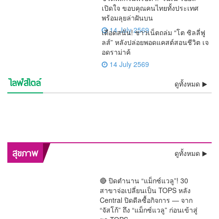
เปิดใจ ขอบคุณคนไทยทั้งประเทศ
พร้อมลุยล่าฝันบน
14 July 2569
เดือดสนั่น! ชาวเน็ตถล่ม “โต ซิลลี่ฟู
ลส์” หลังปล่อยพอดแคสต์สอนชีวิต เจ
อดราม่าค้
14 July 2569
ไลฟ์สไตล์
⚡ช็อกวงการ! พบแล้วร่าง “เต้
💯งดงามสมศักดิ์ศรีศิลป์ไทย!!
ดูทั้งหมด
ชีวิตพลิกในพริบตา! “เนเน่
เดือดสนั่น! ชาวเน็ตถล่ม “โต ซิ
ดราก้อนไฟว์” ลอยแม่น้ำ
ว้าวทั้งโลก! AGT โพสต์คลิป
รองราชเลขาฯ เป็นประธาน
🚨 ด่วน! “หนุ่ม กรรชัย” เปิดผล
รอยัล” เปิดใจ ขอบคุณคนไทย
อิสรภาพคืนร็อกสตาร์!! “เสก
ลลี่ฟูลส์” หลังปล่อยพอดแคสต์
ช็อกวงการบันเทิง !! ศาลสั่งคุก
เจ้าพระยา หลังหายตัวปริศนา
“เนเน่ รอยัล” ซ้ำ กระแสแรง
ลุ้นระทึกทั้งประเทศ! “ติณติณ”
บวงสรวงครูโขน เปิดทางสร้าง
ตรวจ DNA ชี้ชัด เด็กในท้อง
วินาทีประวัติศาสตร์! “ลิซ่า
ทั้งประเทศ พร้อมลุยล่าฝันบน
โลโซ” พ้นเรือนจำ ติดกำไล
สะเทือนจอ! กสทช. ส่ง
สอนชีวิต เจอดราม่าค้างเงิน
“ปู มัณฑนา” 2 ปี ไม่รอ
ความจริงโผล่ ! “ทราย สก๊อต”
ตั้งแต่เช้ามืด
คนดูแห่เชียร์ลุ้น Golden
สีหน้าเคร่งเครียด เข้าตรวจ
ฉาก “รามเกียรติ์ ตอน สีดา”
“ฟารีดา” เป็นลูกของ “ติณติณ”
BLACKPINK” สร้างชื่อ
เวทีระดับโลก
EM เริ่มต้นชีวิตใหม่
สัญญาณเตือน “รายการแฉ”
พนักงานย้อนศร
ลงอาญา คดีแจ้งความเท็จเล่น
อ้างหลักฐานพินัยกรรมในตู้
Buzzer
DNA พิสูจน์ความจริงเด็กใน
ก่อนเปิดม่าน พ.ย.นี้
ประเทศไทย โชว์เปิดฟุตบอล
ของมดดำ ปมพิธีกรถูกมองถาม
งาน “ลูกหมี”
เซฟตัวเองหาย
ครรภ์ “ฟารีดา” พ่อแม่ร่วมให้
โลก 2026 สุดยิ่งใหญ่
ไม่เป็นกลาง
กำลังใจใกล้ชิด
พลิกสุขภาพกรุงเทพฯ! “หมอนันทวัน” ชง 3 ยุทธศาสตร์ใหญ่
สุขภาพ
ดูทั้งหมด
ทลายคอขวดระบบรักษา
🔴 ปิดตำนาน “แม็กซ์แวลู”! 30
สาขาจ่อเปลี่ยนเป็น TOPS หลัง
Central ปิดดีลซื้อกิจการ — จาก
“จัสโก้” ถึง “แม็กซ์แวลู” ก่อนเข้าสู่