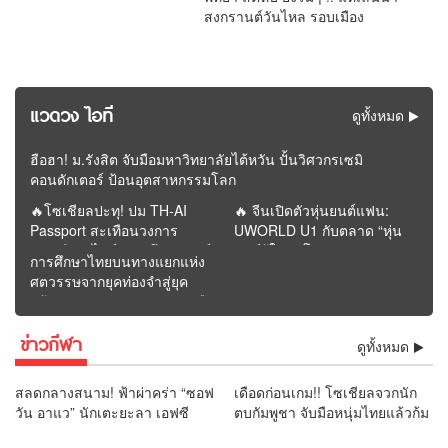
สงกรานต์วันไหล รอบเมือง
แวดวง ไอที
ดูทั้งหมด
ฮือฮา! ม.รังสิต จับมือมหาวิทยาลัยไต้หวัน ปั้นวิศวกรเซมิ
คอนดักเตอร์ ป้อนอุตสาหกรรมโลก
🔥โซเชียลปะทุ! ปม TH-AI
🔥 จีนเปิดตัวหุ่นยนต์แฟน:
Passport สะเทือนวงการ
UWORLD U1 กับตลาด “หุ่น
การเมือง “ไอซ์” เปิดศึกวิจารณ์
ยนต์รู้ใจคนโสด” | รายงาน
การศึกษาไทยบนทางแยกแห่ง
“ภาวุธ” ก่อนโพสต์หายจาก
โดย REMORA นักวิเคราะห์
ศตวรรษจากยุคท่องจำสู่ยุค
หน้าฟีด
สำนักข่าววิหคนิวส์
สร้างคุณค่า : อนาคตจะรุ่งหรือ
ร่วงอยู่ที่การปฏิรูปครั้งนี้ |
ข่าวกีฬา
รายงานโดย ดุลย์ จุลกะเศียน
ดูทั้งหมด
นักวิเคราะห์ สำนักข่าววิหคนิ
วส์
สลดกลางสนาม! ฟ้าผ่าคร่า “ซอฟ
เดือดก่อนเกม!! โซเชียลจวกนัก
วัน อาแว” นักเตะยะลา เอฟซี
ตบกัมพูชา จับมือหนุ่มไทยแล้วก้ม
เสียชีวิตต่อหน้าแฟนบอล
เช็ดมือกับรองเท้า “ยามีน” ลั่น