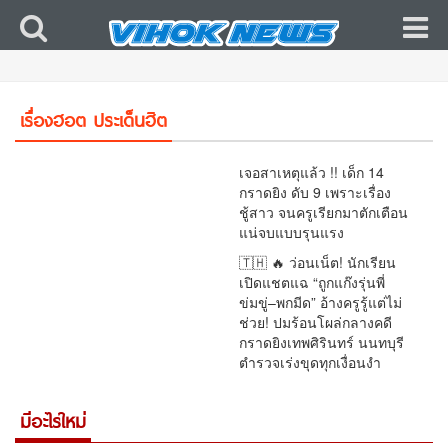
🚨 สุดเดือด!! “พริษฐ์” งัดเส้นเงิน 8.6 แสน ปมเลือก
ส.ว. โอน 13 ครั้งช่วงคาบเกี่ยวเลือกตั้ง จี้ กกต. เปิด
เรื่องฮอต ประเด็นฮิต
ผลสอบ–เร่งส่งศาล
เจอสาเหตุแล้ว !! เด็ก 14
กราดยิง ดับ 9 เพราะเรื่อง
ชู้สาว จนครูเรียกมาตักเตือน
แน่จบแบบรุนแรง
🇹🇭 🔥 ว่อนเน็ต! นักเรียน
เปิดแชตแฉ “ถูกแก๊งรุ่นพี่
ข่มขู่–พกมีด” อ้างครูรู้แต่ไม่
ช่วย! ปมร้อนโผล่กลางคดี
กราดยิงเทพศิรินทร์ นนทบุรี
ตำรวจเร่งขุดทุกเงื่อนงำ
มีอะไรใหม่