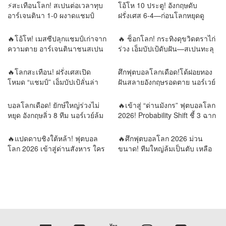
แบบนี้ไม่ควรทำ
⚡สะเทือนโลก! สเปนต่อเวลาทุบ
โอ้โห 10 ประตู! อังกฤษดับ
อาร์เจนตินา 1-0 ผงาดแชมป์
ฝรั่งเศส 6-4—ก่อนโลกหยุดดู
โลก💯
“เมสซี–ยามาล”
🔥โอ้โห! เมสซีปลุกแชมป์เก่าจาก
🔥 ช็อกโลก! กระทิงดุขวิดตราไก่
ความตาย อาร์เจนตินาชนสเปน
ร่วง เอ็มบัปเป้ดับฝัน—สเปนทะลุ
นัดเดียวตัดสินราชาโลก!
ชิงบอลโลก!
🔥โลกสะเทือน! ฝรั่งเศสเปิด
ศึกฟุตบอลโลกเดือด!โด้ฝอยทอง
โหมด “แชมป์” เอ็มบัปเป้ลั่นล่า
ฝันสลายอังกฤษรอดตาย นอร์เวย์
ดาวดวงที่สอง เมสซีขอเขียน
ล้มยักษ์บราซิล รอบน็อกเอาต์พลิก
ตำนานบทสุดท้าย!⚔️ 4 เกมชี้
ทุกความคาดหมาย
บอลโลกเดือด! ยักษ์ใหญ่ร่วงไม่
🔥เข้าสู่ “ด่านมังกร” ฟุตบอลโลก
ชะตาโลกฟุตบอล! วิเคราะห์เส้น
หยุด อังกฤษลิ่ว 8 ทีม นอร์เวย์ล้ม
2026! Probability Shift ชี้ 3 ฉาก
ทางสู่บัลลังก์แชมป์โลก 2026
บราซิล เขย่าแผนที่ลูกหนังโลก
ทัศน์ ใครคือผู้ครองบัลลังก์โลก?
รายงานข่าวโดย REMORA นัก
🔥แปดดาบชิงใต้หล้า! ฟุตบอล
🔥ศึกฟุตบอลโลก 2026 ม่วน
วิเคราะห์ สำนักข่าววิหคนิวส์
โลก 2026 เข้าสู่ด่านสังหาร ใคร
ขนาด! ทีมใหญ่ล้มเป็นตับ เหลือ
พลาดเพียงก้าวเดียว…กลับบ้าน
แต่ยอดฝีตีนลุ้นแชมป์โลก
ทันที | รายงานข่าวโดย
รายงานข่าวโดย REMORA นัก
REMORA นักวิเคราะห์สำนักข่าว
วิเคราะห์สำนักข่าววิหคนิวส์
วิหคนิวส์