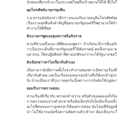
นักท่องเที่ยวเข้ามาในประเทศไทยถึงเป้าหมายให้ได้ ซึ่งไม่ไ
คุยโทรศัพท์นายกฯทุกคืน
ร.อ.ธรรมนัสยังกล่าวอีกว่า ตนเองกับนายอนุทินโทรศัพท์คุ
เรื่องงานทุกคืนสิ่งสำคัญที่สุดนายกรัฐมนตรีก็พยายามให้
ทำงานให้ดีที่สุด
ยันนายกฯพูดเองยุบสภาหนีอภิปราย
ส่วนที่ช่วงหนึ่งบนเวทีที่ตนเองพูดว่า “ถ้าเกิดจะมีการยื่
ว่าเป็นประเด็นที่นายกรัฐมนตรีให้สัมภาษณ์ ตนจึงถามนายอ
แต่ ครม. ก็ยังปฏิบัติหน้าที่ตามปกติจนกว่าจะได้รัฐบาลชุด
ยันข้อกล่าวหาไม่เกี่ยวกับตัวเอง
เมื่อถามว่ายังมีความตั้งใจจะทำงานต่อเพราะมีหลายเรื่องที่
เกี่ยวกับตัวผม แต่เป็นเรื่องของคนรอบข้างซึ่งก็ต้องเข้าส
จัง บ้านเมืองเราที่วุ่นวายทุกวันนี้เพราะการบังคับใช้กฎห
ยอมรับการตรวจสอบ
ส่วนเรื่องที่เกี่ยวกับ พรรคกล้าธรรม หรือตัวของผมเองก็เป็นเ
การตรวจสอบจากคำครหาหรือข้อเท็จจริงก็เป็นอีกเรื่องหนึ่ง
อะไรที่คนของเราถูกครหาก็ต้องตรวจสอบ อันไหนที่ข้อมูลฝ
นำ ไม่ใช้อารมณ์หรือความคิดส่วนตัวเข้ามา ต้องเห็นประ