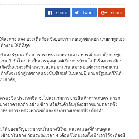
share
tweet
share
ให้สะสาง แจง ประเด็นร้อนชิงยุบสภาฯ ก่อนถูกซักฟอก นายกฯพูดเอง
ำงานให้ดีที่สุด
มนตรีและรัฐมนตรีว่าการกระทรวงเกษตรและสหกรณ์ กล่าวถึงการพูด
นาน 3 ชั่วโมง ว่าเป็นการพูดคุยแต่เรื่องการบ้าน ไม่มีเรื่องการเมือง
ที่เกิดขึ้นแวดวงกีฬาเพราะสะสมมานาน สมาคมแต่ละสมาคมส่วน
กำลังจะเข้าสู่เทศกาลแข่งขันซีเกมส์ในปลายปี นายกรัฐมนตรีก็ได้
่องสำคัญ
างไปนครฉงชิ่ง ประเทศจีน จะไปลงนามการขายสินค้าการเกษตร นายก
่างราคาตกต่ำ อย่าง ข้าว หรือสินค้าอื่นๆจึงอยากขยายตลาดซึ่ง
น้าที่ของกระทรวงพาณิชย์และกระทรวงเกษตรที่จะต้องทำ
่จะให้ของขวัญประชาชนในช่วงปีใหม่ และตนเองที่กำกับดูแล
วเข้ามาในช่วง ก่อนระยะเวลา 4 เดือนซึ่งตนเองตั้งเป้าเอาไว้จะต้องมี