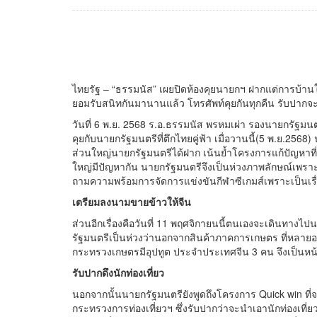
ไทยรัฐ – “ธรรมนัส” เผยปิดห้องคุยนายกฯ ฝากแต่การบ้าน
ยอมรับสนิทกันมานานแล้ว โทรศัพท์คุยกันทุกคืน รับปากจะท
วันที่ 6 พ.ย. 2568 ร.อ.ธรรมนัส พรหมเผ่า รองนายกรัฐ
คุยกับนายกรัฐมนตรีที่ตึกไทยคู่ฟ้า เมื่อวานนี้(5 พ.ย.2568) 
ส่วนใหญ่นายกรัฐมนตรีได้ฝาก เน้นย้ำโครงการแก้ปัญหา
ใหญ่มีปัญหากัน นายกรัฐมนตรีจึงเป็นห่วงภาพลักษณ์เพราะ
ถามความพร้อมการจัดการแข่งขันกีฬาซีเกมส์เพราะเป็นเรื
เตรียมลงนามขายข้าวให้จีน
ส่วนอีกเรื่องคือวันที่ 11 พฤศจิกายนนี้ตนเองจะเดินท
รัฐมนตรีเป็นห่วงว่านอกจากสินค้าภาคการเกษตร ที่หลายอย
กระทรวงเกษตรมีอุปทูต ประจำประเทศจีน 3 คน จึงเป็นห
รับปากดึงนักท่องเที่ยว
นอกจากนั้นนายกรัฐมนตรียังพูดถึงโครงการ Quick win ที
กระทรวงการท่องเที่ยวฯ ซึ่งรับปากว่าจะนำเอานักท่องเที่ย