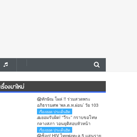
เรื่องมาใหม่
😱ทักษิณ โผล่ !! ร่วมสวดพระ
อภิธรรมศพ ‘พล.ต.ท.ผ่อน’ วัย 103
ปี บิดาเมียเศรษฐา
เรื่องฮอต ประเด็นฮิต
🙏ยอมรับผิด! “วีระ” กราบขอโทษ
กลางสภา วอนยุติสอบหัวหน้า
อุทยานสิมิลัน รับจำปีเข้าพักคลาด
เรื่องฮอต ประเด็นฮิต
เคลื่อน
😱ช็อก! HIV ไทยพุ่งทะลุ 5 แสนราย