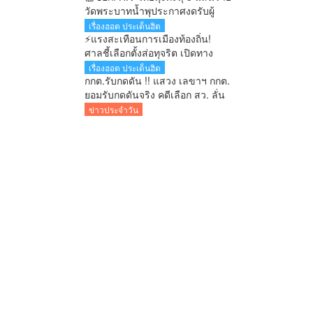
วัดพระบาทน้ำพุประกาศงดรับผู้
ป่วยเพิ่ม แบกภาระดูแลกว่า 200
เรื่องฮอต ประเด็นฮิต
ชีวิต
⚡แรงสะเทือนการเมืองท้องถิ่น!
ศาลชี้เลือกตั้งส่อทุจริต เปิดทาง
เลือกตั้งใหม่ใน 60 วัน
เรื่องฮอต ประเด็นฮิต
กกต.รับกดดัน !! แสวง เลขาฯ กกต.
ยอมรับกดดันจริง คดีเลือก สว. ลั่น
สิ้นเดือนสิงหาคมรู้ผลทุกคำร้อง
ข่าวประจำวัน