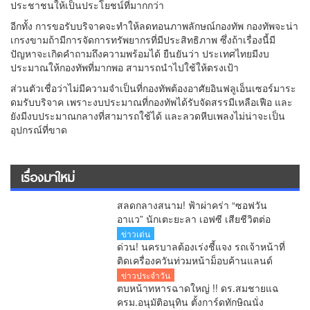
ประชาชนให้เป็นประโยชน์ที่มากกว่า
อีกทั้ง การขอรับบริจาคจะทำให้ลดทอนภาพลักษณ์กองทัพ กองทัพจะน่า
เกรงขามถ้ามีการจัดการทรัพยากรที่มีประสิทธิภาพ ซึ่งถ้าเรื่องนี้มี
ปัญหาจะเกิดคำถามถึงความพร้อมได้ ยืนยันว่า ประเทศไทยมีงบ
ประมาณให้กองทัพที่มากพอ สามารถนำไปใช้ให้ตรงเป้า
ส่วนตัวเชื่อว่าไม่มีความจำเป็นที่กองทัพต้องอาศัยอินฟลูเอ็นเซอร์มาระ
ดมรับบริจาค เพราะงบประมาณที่กองทัพได้รับจัดสรรมีเหลือเฟือ และ
ยังมีงบประมาณกลางที่สามารถใช้ได้ และลวดหีบเพลงไม่น่าจะเป็น
อุปกรณ์ที่ขาด
เรื่องมาใหม่
สลดกลางสนาม! ฟ้าผ่าคร่า “ซอฟวัน
อาแว” นักเตะยะลา เอฟซี เสียชีวิตต่อ
หน้าแฟนบอล
ข่าวเด่น
ด่วน! นครบาลต้องเร่งชี้แจง รถเจ้าหน้าที่
ติดเครื่องควันท่วมหน้าม็อบค้านแลนด์
บริดจ์ คลิปว่อนโซเชียล!
ข่าวประจำวัน
ตบหน้าทหารฉาดใหญ่ !! ดร.สมชายแฉ
ครม.อนุมัติอนุทิน ตั้งการ์ดทักษิณนั่ง