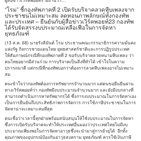
ผู้สื่อข่าวเวิร์คพอยท์รายงานว่า…
“โรม” ชี้กองทัพภาคที่ 2 เปิดรับบริจาคลวดหีบเพลงจาก
ประชาชนไม่เหมาะสม ลดทอนภาพลักษณ์ทั้งกองทัพ
และประเทศ – ยืนยันกับผู้สื่อข่าวเวิร์คพอยท์23 กองทัพ
ได้รับจัดสรรงบประมาณเหลือเฟือในการจัดหา
ยุทธภัณฑ์
(13 ส.ค. 68) นายรังสิมันต์ โรม ประธานคณะกรรมาธิการความมั่นคง
แห่งรัฐ กิจการชายแดนไทย ยุทธศาสตร์ชาติและการปฏิรูปประเทศ
ให้สัมภาษณ์กรณีที่กองทัพภาคที่ 2 ขอรับบริจาคลวดหนามหีบเพลง ว่า
คนไทยอยากมีส่วนร่วม การบริจาคเป็นสิ่งที่ทำได้ เข้าใจในความ
ปรารถนาดี แต่กรณีที่กองทัพบอกว่าต้องการลวดหีบเพลงอาจไม่เหมาะ
สม
ตนเข้าใจว่ากองทัพต้องการทรัพยากรจำนวนมาก แต่ตนขอยืนยีนผ่าน
ทางเวิร์คพอยท์ว่า กองทัพมีงบประมาณจำนวนมาก และยังมีงบกลางที่
สามารถดำเนินการหาทรัพยากรได้ ซึ่งการงบประมาณในการจัดหาเอง
เป็นการยืนยันถึงประสิทธิภาพการจัดการ การใช้ภาษีประชาชนในการ
จัดหาน่าจะเหมาะสมที่สุด
ตนเชื่อว่าเวลานี้ทุกฝ่ายพร้อมสนับสนุนให้ใช้งบประมาณในการจัดหา
ซึ่งการเปิดรับบริจาคจะทำให้ประเทศอื่นมองว่าประเทศไทยไม่มีงบ
ประมาณเพียงพอในการจัดหาอาวุธซึ่งจะนำมาสู่การยั่วยุได้ อีกทั้ง
คุณภาพของอุปกรณ์ป้องกันอาวุธสงคราม ยุทธภัณฑ์ ควรใช้เงินภาษี