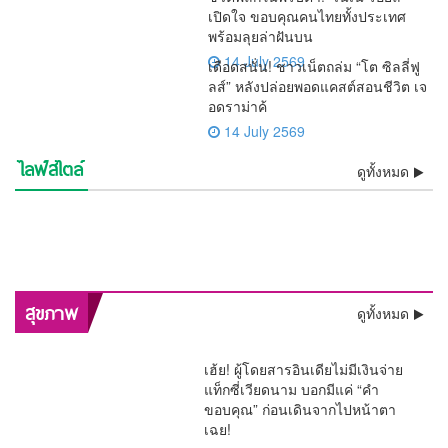
เปิดใจ ขอบคุณคนไทยทั้งประเทศ
พร้อมลุยล่าฝันบน
14 July 2569
เดือดสนั่น! ชาวเน็ตถล่ม “โต ซิลลี่ฟู
ลส์” หลังปล่อยพอดแคสต์สอนชีวิต เจ
อดราม่าค้
14 July 2569
ไลฟ์สไตล์
⚡ช็อกวงการ! พบแล้วร่าง “เต้
💯งดงามสมศักดิ์ศรีศิลป์ไทย!!
ดูทั้งหมด
ชีวิตพลิกในพริบตา! “เนเน่
เดือดสนั่น! ชาวเน็ตถล่ม “โต ซิ
ดราก้อนไฟว์” ลอยแม่น้ำ
ว้าวทั้งโลก! AGT โพสต์คลิป
รองราชเลขาฯ เป็นประธาน
🚨 ด่วน! “หนุ่ม กรรชัย” เปิดผล
รอยัล” เปิดใจ ขอบคุณคนไทย
อิสรภาพคืนร็อกสตาร์!! “เสก
ลลี่ฟูลส์” หลังปล่อยพอดแคสต์
ช็อกวงการบันเทิง !! ศาลสั่งคุก
เจ้าพระยา หลังหายตัวปริศนา
“เนเน่ รอยัล” ซ้ำ กระแสแรง
ลุ้นระทึกทั้งประเทศ! “ติณติณ”
บวงสรวงครูโขน เปิดทางสร้าง
ตรวจ DNA ชี้ชัด เด็กในท้อง
วินาทีประวัติศาสตร์! “ลิซ่า
ทั้งประเทศ พร้อมลุยล่าฝันบน
โลโซ” พ้นเรือนจำ ติดกำไล
สะเทือนจอ! กสทช. ส่ง
สอนชีวิต เจอดราม่าค้างเงิน
“ปู มัณฑนา” 2 ปี ไม่รอ
ความจริงโผล่ ! “ทราย สก๊อต”
ตั้งแต่เช้ามืด
คนดูแห่เชียร์ลุ้น Golden
สีหน้าเคร่งเครียด เข้าตรวจ
ฉาก “รามเกียรติ์ ตอน สีดา”
“ฟารีดา” เป็นลูกของ “ติณติณ”
BLACKPINK” สร้างชื่อ
เวทีระดับโลก
EM เริ่มต้นชีวิตใหม่
สัญญาณเตือน “รายการแฉ”
พนักงานย้อนศร
ลงอาญา คดีแจ้งความเท็จเล่น
อ้างหลักฐานพินัยกรรมในตู้
Buzzer
DNA พิสูจน์ความจริงเด็กใน
ก่อนเปิดม่าน พ.ย.นี้
ประเทศไทย โชว์เปิดฟุตบอล
ของมดดำ ปมพิธีกรถูกมองถาม
งาน “ลูกหมี”
เซฟตัวเองหาย
ครรภ์ “ฟารีดา” พ่อแม่ร่วมให้
โลก 2026 สุดยิ่งใหญ่
ไม่เป็นกลาง
กำลังใจใกล้ชิด
พลิกสุขภาพกรุงเทพฯ! “หมอนันทวัน” ชง 3 ยุทธศาสตร์ใหญ่
สุขภาพ
ดูทั้งหมด
ทลายคอขวดระบบรักษา
เฮ้ย! ผู้โดยสารอินเดียไม่มีเงินจ่าย
แท็กซี่เวียดนาม บอกมีแค่ “คำ
ขอบคุณ” ก่อนเดินจากไปหน้าตา
เฉย!