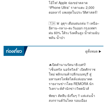
โอ้โห! Apple จ่อเขย่าตลาด
“iPhone Ultra” ราคาแตะ 2,000
ดอลลาร์ แพงสุดในประวัติศาสตร์!
🇹🇭 🚨 อุตุฯ เตือนฝนถล่ม !! เหนือ–
อีสาน–กลาง–ตะวันออก กรุงเทพฯ
ฝน 60% ใต้ระวังคลื่นสูง น้ำท่วมฉับ
พลัน น้ำป่า
เตือนด่วน !! อุตุฯ ชี้ฝนถล่มทั่วไทย “ตะวันออก–อันดามัน” หนัก
ท่องเที่ยว
ดูทั้งหมด
มาก กทม.โดน 60% ระวังน้ำท่วม
🔥ปิดตำนานรัตนาธิเบศร์!
“เซ็นทรัล นอร์ทวิลล์” เปิดศักราช
ใหม่ พลิกเกมค้าปลีกนนทบุรี สู่
มหานครไลฟ์สไตล์แห่งอนาคต
รายงานข่าวโดย REMORA นัก
วิเคราะห์สำนักข่าววิหคนิวส์
พัทยา สัตหีบ ยังรึ่มๆ !! แห่เล่นน้ำ
สงกรานต์วันไหล รอบเมือง