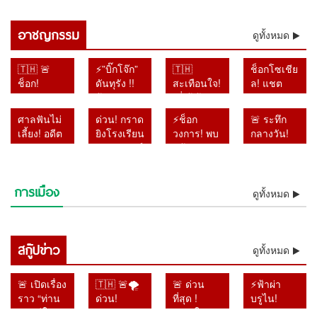
พร้อมชดใช้เงินกว่า 4 แสนบาท
98 นัด แกะรอยทุกเงื่อนงำคดี
กราดยิงเทพศิรินทร์นนทบุรี
อาชญกรรม
ดูทั้งหมด
🇹🇭 🚨
⚡”บิ๊กโจ๊ก”
🇹🇭
ช็อกโซเชีย
ช็อก!
ดันทุรัง !!
สะเทือนใจ!
ล! แชต
ตำรวจขุด
ฟ้อง
“พี่เต้ ก้าว
แม่–ลูกถูก
ลึกปม “ครู
เลขาฯ-รอง
ล้ำ” เปิด
แชร์ว่อน
ศาลฟันไม่
ด่วน! กราด
⚡ช็อก
🚨 ระทึก
ภาษาไทย”
เลขาฯ
แผลวัยเด็ก
หลังเหตุก
เลี้ยง! อดีต
ยิงโรงเรียน
วงการ! พบ
กลางวัน!
เร่งเรียก
ป.ป.ช. ปม
อ้างถูกบูลลี่
ราดยิง
อัยการ
เทพศิรินทร์
แล้วร่าง
รถเก๋งพุ่ง
สอบเพิ่ม!
เอกสารเท็จ
หนักจน
โรงเรียน
ทหาร
นนทบุรี
“เต้ ดรา
ทะลุศูนย์
สอบแล้ว
คดีสินบน
เกือบเสีย
ตำรวจยัง
เพชรบูรณ์
เสียชีวิต 6
ก้อนไฟว์”
เด็กเล็ก
16 ปาก ไล่
ทองคำ
ชีวิต
ไม่ฟันธง
การเมือง
ติดคุก 4 ปี
ราย เจ็บ
ลอยแม่น้ำ
ขณะเด็ก
ดูทั้งหมด
เช็กกระสุน
หลังโดน
ของจริง
คดีใช้
กว่า 20 คน
เจ้าพระยา
กำลังนอน
98 นัด
ศาลฎีกาตั้ง
อำนาจมิ
ตำรวจคุม
หลังหายตัว
พัก เจ็บ
แกะรอยทุก
องคณะชี้
ชอบ
สถานการณ์
ปริศนา
หลายราย
เงื่อนงำคดี
มูลความผิด
รายงานคดี
สกู๊ปข่าว
ได้แล้ว
ตั้งแต่เช้า
ผู้ปกครอง
ดูทั้งหมด
กราดยิง
ไปแล้ว
ยาไม่ตรง
มืด
แห่รุดดู
เทพศิรินทร์
ความจริง
อาการ
นนทบุรี
🚨 เปิดเรื่อง
🇹🇭 🚨🌪️
🚨 ด่วน
⚡ฟ้าผ่า
ไม่รอ
ราว “ท่าน
ด่วน!
ที่สุด !
บรูไน!
ลงอาญา
ชายปีใหม่”
“ดอลฟิน”
“หาดใหญ่
สุลต่าน