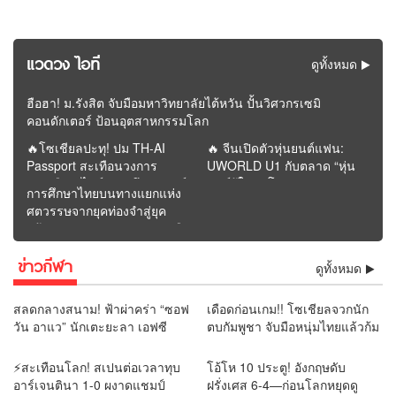
แวดวง ไอที
ดูทั้งหมด
ฮือฮา! ม.รังสิต จับมือมหาวิทยาลัยไต้หวัน ปั้นวิศวกรเซมิ
คอนดักเตอร์ ป้อนอุตสาหกรรมโลก
🔥โซเชียลปะทุ! ปม TH-AI
🔥 จีนเปิดตัวหุ่นยนต์แฟน:
Passport สะเทือนวงการ
UWORLD U1 กับตลาด “หุ่น
การเมือง “ไอซ์” เปิดศึกวิจารณ์
ยนต์รู้ใจคนโสด” | รายงาน
การศึกษาไทยบนทางแยกแห่ง
“ภาวุธ” ก่อนโพสต์หายจาก
โดย REMORA นักวิเคราะห์
ศตวรรษจากยุคท่องจำสู่ยุค
หน้าฟีด
สำนักข่าววิหคนิวส์
สร้างคุณค่า : อนาคตจะรุ่งหรือ
ร่วงอยู่ที่การปฏิรูปครั้งนี้ |
ข่าวกีฬา
รายงานโดย ดุลย์ จุลกะเศียน
ดูทั้งหมด
นักวิเคราะห์ สำนักข่าววิหคนิ
วส์
สลดกลางสนาม! ฟ้าผ่าคร่า “ซอฟ
เดือดก่อนเกม!! โซเชียลจวกนัก
วัน อาแว” นักเตะยะลา เอฟซี
ตบกัมพูชา จับมือหนุ่มไทยแล้วก้ม
เสียชีวิตต่อหน้าแฟนบอล
เช็ดมือกับรองเท้า “ยามีน” ลั่น
แบบนี้ไม่ควรทำ
⚡สะเทือนโลก! สเปนต่อเวลาทุบ
โอ้โห 10 ประตู! อังกฤษดับ
อาร์เจนตินา 1-0 ผงาดแชมป์
ฝรั่งเศส 6-4—ก่อนโลกหยุดดู