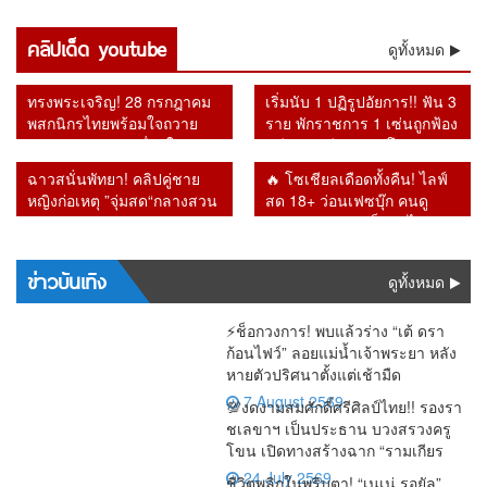
ปะทุ
นโยบาย
จี้ พช. เปิด
รำลึก
แสนล้าน
ถูกยกเลิก
ไร้ลูกค้า
สังคม
“อนุทิน”
30 บาท
บัญชี
“รศ.ดร.สม
หายจาก
สิ่งที่รัฐบาล
เข้าใช้
ติดลบถึง
เจอแรง
คลิปเด็ด youtube
ยอมรับ
OTOP ใช้
เกียรติ”
ดูทั้งหมด
ระบบ เชื่อ
ไม่กล้าทำ
บริการ โซ
2.6 แสน
กดดันรอบ
ระบบต้อง
ภาษี
ย้อนคำ
อาจโยง
หลัง ผู้ว่า
เชียล
ล้าน
ด้าน “เอก
ปฏิรูปด่วน
ประชาชน
เตือน
คอร์รัปชัน–
แบ็งก์ชาติ
สะท้อน
ทรงพระเจริญ! 28 กรกฎาคม
เริ่มนับ 1 ปฏิรูปอัยการ!! ฟัน 3
นิติ” รับศึก
มหาศาล
Bitcoin วัน
ทุนเทา
ยันหายไป
กำลังซื้อหด
พสกนิกรไทยพร้อมใจถวาย
ราย พักราชการ 1 เซ่นถูกฟ้อง
หนักคัด
แต่ร้านยิ่ง
นี้หลายคดี
จากระบบ
ตัว
พระพรชัยมงคล เนื่องในวัน
คดีทุจริต อีก 2 รายโดนวินัย
กรองสิทธิ์
ทำยิ่งเจ๊ง
กลายเป็น
เฉลิมพระชนมพรรษา 74
หลังเปลี่ยน อัยการสูงสุดคน
จริง
ฉาวสนั่นพัทยา! คลิปคู่ชาย
🔥 โซเชียลเดือดทั้งคืน! ไลฟ์
พรรษา
ใหม่
หญิงก่อเหตุ ”จุ่มสด“กลางสวน
สด 18+ ว่อนเฟซบุ๊ก คนดู
สาธารณะ รปภ.เผยเดินตรวจ
ทะลัก ก่อนชาวเน็ตตาไวพบ
ผ่านขั้นผงะ
ชื่อ “กรมควบคุมโรค” โผล่
ร่วมรับชม
ข่าวบันเทิง
ดูทั้งหมด
⚡ช็อกวงการ! พบแล้วร่าง “เต้ ดรา
ก้อนไฟว์” ลอยแม่น้ำเจ้าพระยา หลัง
หายตัวปริศนาตั้งแต่เช้ามืด
7 August 2569
💯งดงามสมศักดิ์ศรีศิลป์ไทย!! รองรา
ชเลขาฯ เป็นประธาน บวงสรวงครู
โขน เปิดทางสร้างฉาก “รามเกียร
24 July 2569
ชีวิตพลิกในพริบตา! “เนเน่ รอยัล”