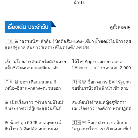
น้ำป่า
การเมือง
เรื่องเด่น ประจำวัน
ดูทั้งหมด
🇹🇭 🚨 “ธรรมนัส” หักดิบ!! ปิดดีลส้ม–แดง–เขียว ย้ำชัดยังไม่มีการคุย
สูตรรัฐบาล ลั่นข่าววิเคราะห์ไม่ตรงข้อเท็จจริง
เฮ้ย! ผู้โดยสารอินเดียไม่มีเงินจ่าย
โอ้โห! Apple จ่อเขย่าตลาด
แท็กซี่เวียดนาม บอกมีแค่ “คำ
“iPhone Ultra” ราคาแตะ 2,000
ขอบคุณ” ก่อนเดินจากไปหน้าตา
ดอลลาร์ แพงสุดใน
เฉย!
ประวัติศาสตร์!
🇹🇭 🚨 อุตุฯ เตือนฝนถล่ม !!
🇹🇭 🚨 ช็อกวงการ EV!! รัฐบาล
เหนือ–อีสาน–กลาง–ตะวันออก
จ่อขึ้นภาษีรถไฟฟ้านำเข้า ค่าย
กรุงเทพฯ ฝน 60% ใต้ระวังคลื่น
จีนสะเทือน หวั่นราคาเด้ง 25–
สูง น้ำท่วมฉับพลัน น้ำป่า
30% พับแผนลงทุน–กระทบลูกค้า
🚨 เปิดเรื่องราว “ท่านชายปีใหม่”
สะเทือนใจ! “คุณหญิงสุพัตรา”
ทั้งระบบ
!! พระราชวงศ์ผู้ประสูติวันขึ้นปี
เผยเรื่องราว “องค์ภา” ทรงปฏิบัติ
ใหม่ พระชันษาเดียวกับ “พระองค์
ธรรมเข้มข้น–“คุณพูน” เฝ้าดูแล
ภาฯ” ร่วมพิธีถวายพระราชกุศล
ตลอด 3 ปี ก่อนกลั้นน้ำตาไม่อยู่
🚨 ช็อก! คุก 50 ปี! ศาลอุทธรณ์
🇹🇭 🚨 ช็อก! ตำรวจขุดลึกปม
สุดอาลัย
ยืนโทษ “อดีตปลัด อบต.หนอง
“ครูภาษาไทย” เร่งเรียกสอบเพิ่ม!
นางนวล” คดีเบียดบังเงินหลวง
สอบแล้ว 16 ปาก ไล่เช็กกระสุน