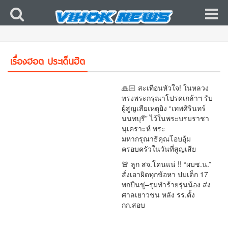
🇹🇭 🔥 ว่อนเน็ต! นักเรียนเปิดแชตแฉ “ถูกแก๊งรุ่น
พี่ข่มขู่–พกมีด” อ้างครูรู้แต่ไม่ช่วย! ปมร้อนโผล่กลาง
คดีกราดยิงเทพศิรินทร์ นนทบุรี ตำรวจเร่งขุดทุก
เรื่องฮอต ประเด็นฮิต
เงื่อนงำ
🙏🏻 สะเทือนหัวใจ! ในหลวง
ทรงพระกรุณาโปรดเกล้าฯ รับ
ผู้สูญเสียเหตุยิง “เทพศิรินทร์
นนทบุรี” ไว้ในพระบรมราชา
นุเคราะห์ พระ
มหากรุณาธิคุณโอบอุ้ม
ครอบครัวในวันที่สูญเสีย
🚨 ลูก สจ.โดนแน่ !! “ผบช.น.”
สั่งเอาผิดทุกข้อหา ปมเด็ก 17
พกปืนขู่–รุมทำร้ายรุ่นน้อง ส่ง
ศาลเยาวชน หลัง รร.ตั้ง
กก.สอบ