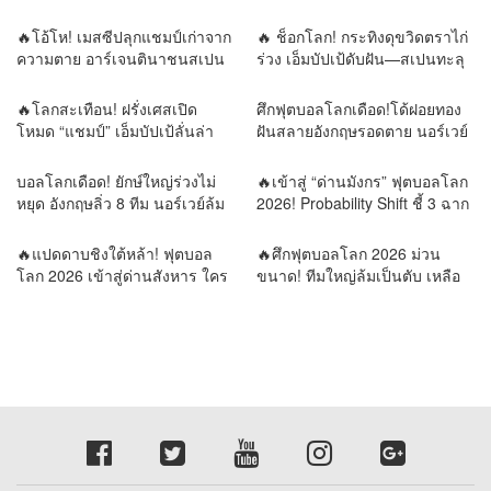
โลก💯
“เมสซี–ยามาล”
🔥โอ้โห! เมสซีปลุกแชมป์เก่าจาก
🔥 ช็อกโลก! กระทิงดุขวิดตราไก่
ความตาย อาร์เจนตินาชนสเปน
ร่วง เอ็มบัปเป้ดับฝัน—สเปนทะลุ
นัดเดียวตัดสินราชาโลก!
ชิงบอลโลก!
🔥โลกสะเทือน! ฝรั่งเศสเปิด
ศึกฟุตบอลโลกเดือด!โด้ฝอยทอง
โหมด “แชมป์” เอ็มบัปเป้ลั่นล่า
ฝันสลายอังกฤษรอดตาย นอร์เวย์
ดาวดวงที่สอง เมสซีขอเขียน
ล้มยักษ์บราซิล รอบน็อกเอาต์พลิก
ตำนานบทสุดท้าย!⚔️ 4 เกมชี้
ทุกความคาดหมาย
บอลโลกเดือด! ยักษ์ใหญ่ร่วงไม่
🔥เข้าสู่ “ด่านมังกร” ฟุตบอลโลก
ชะตาโลกฟุตบอล! วิเคราะห์เส้น
หยุด อังกฤษลิ่ว 8 ทีม นอร์เวย์ล้ม
2026! Probability Shift ชี้ 3 ฉาก
ทางสู่บัลลังก์แชมป์โลก 2026
บราซิล เขย่าแผนที่ลูกหนังโลก
ทัศน์ ใครคือผู้ครองบัลลังก์โลก?
รายงานข่าวโดย REMORA นัก
🔥แปดดาบชิงใต้หล้า! ฟุตบอล
🔥ศึกฟุตบอลโลก 2026 ม่วน
วิเคราะห์ สำนักข่าววิหคนิวส์
โลก 2026 เข้าสู่ด่านสังหาร ใคร
ขนาด! ทีมใหญ่ล้มเป็นตับ เหลือ
พลาดเพียงก้าวเดียว…กลับบ้าน
แต่ยอดฝีตีนลุ้นแชมป์โลก
ทันที | รายงานข่าวโดย
รายงานข่าวโดย REMORA นัก
REMORA นักวิเคราะห์สำนักข่าว
วิเคราะห์สำนักข่าววิหคนิวส์
วิหคนิวส์