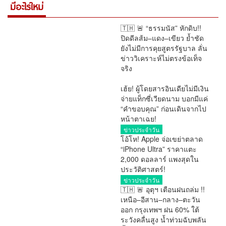
มีอะไรใหม่
🇹🇭 🚨 “ธรรมนัส” หักดิบ!!
ปิดดีลส้ม–แดง–เขียว ย้ำชัด
ยังไม่มีการคุยสูตรรัฐบาล ลั่น
ข่าววิเคราะห์ไม่ตรงข้อเท็จ
จริง
การเมือง
เฮ้ย! ผู้โดยสารอินเดียไม่มีเงิน
จ่ายแท็กซี่เวียดนาม บอกมีแค่
“คำขอบคุณ” ก่อนเดินจากไป
หน้าตาเฉย!
ข่าวประจำวัน
โอ้โห! Apple จ่อเขย่าตลาด
“iPhone Ultra” ราคาแตะ
2,000 ดอลลาร์ แพงสุดใน
ประวัติศาสตร์!
ข่าวประจำวัน
🇹🇭 🚨 อุตุฯ เตือนฝนถล่ม !!
เหนือ–อีสาน–กลาง–ตะวัน
ออก กรุงเทพฯ ฝน 60% ใต้
ระวังคลื่นสูง น้ำท่วมฉับพลัน