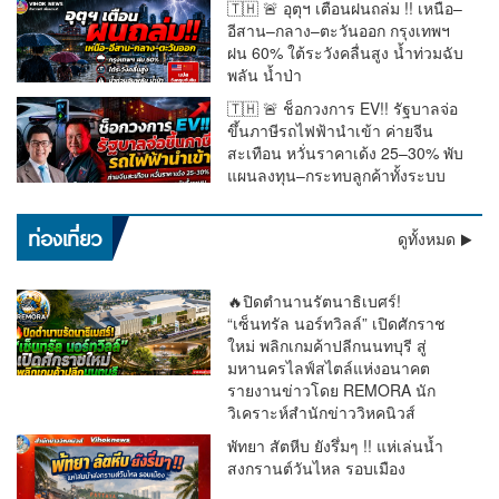
🇹🇭 🚨 อุตุฯ เตือนฝนถล่ม !! เหนือ–
อีสาน–กลาง–ตะวันออก กรุงเทพฯ
ฝน 60% ใต้ระวังคลื่นสูง น้ำท่วมฉับ
พลัน น้ำป่า
🇹🇭 🚨 ช็อกวงการ EV!! รัฐบาลจ่อ
ขึ้นภาษีรถไฟฟ้านำเข้า ค่ายจีน
สะเทือน หวั่นราคาเด้ง 25–30% พับ
แผนลงทุน–กระทบลูกค้าทั้งระบบ
เตือนด่วน !! อุตุฯ ชี้ฝนถล่มทั่วไทย “ตะวันออก–อันดามัน” หนัก
ท่องเที่ยว
ดูทั้งหมด
มาก กทม.โดน 60% ระวังน้ำท่วม
🔥ปิดตำนานรัตนาธิเบศร์!
“เซ็นทรัล นอร์ทวิลล์” เปิดศักราช
ใหม่ พลิกเกมค้าปลีกนนทบุรี สู่
มหานครไลฟ์สไตล์แห่งอนาคต
รายงานข่าวโดย REMORA นัก
วิเคราะห์สำนักข่าววิหคนิวส์
พัทยา สัตหีบ ยังรึ่มๆ !! แห่เล่นน้ำ
สงกรานต์วันไหล รอบเมือง