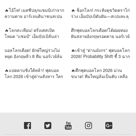
โลก💯
“เมสซี–ยามาล”
🔥โอ้โห! เมสซีปลุกแชมป์เก่าจาก
🔥 ช็อกโลก! กระทิงดุขวิดตราไก่
ความตาย อาร์เจนตินาชนสเปน
ร่วง เอ็มบัปเป้ดับฝัน—สเปนทะลุ
นัดเดียวตัดสินราชาโลก!
ชิงบอลโลก!
🔥โลกสะเทือน! ฝรั่งเศสเปิด
ศึกฟุตบอลโลกเดือด!โด้ฝอยทอง
โหมด “แชมป์” เอ็มบัปเป้ลั่นล่า
ฝันสลายอังกฤษรอดตาย นอร์เวย์
ดาวดวงที่สอง เมสซีขอเขียน
ล้มยักษ์บราซิล รอบน็อกเอาต์พลิก
ตำนานบทสุดท้าย!⚔️ 4 เกมชี้
ทุกความคาดหมาย
บอลโลกเดือด! ยักษ์ใหญ่ร่วงไม่
🔥เข้าสู่ “ด่านมังกร” ฟุตบอลโลก
ชะตาโลกฟุตบอล! วิเคราะห์เส้น
หยุด อังกฤษลิ่ว 8 ทีม นอร์เวย์ล้ม
2026! Probability Shift ชี้ 3 ฉาก
ทางสู่บัลลังก์แชมป์โลก 2026
บราซิล เขย่าแผนที่ลูกหนังโลก
ทัศน์ ใครคือผู้ครองบัลลังก์โลก?
รายงานข่าวโดย REMORA นัก
🔥แปดดาบชิงใต้หล้า! ฟุตบอล
🔥ศึกฟุตบอลโลก 2026 ม่วน
วิเคราะห์ สำนักข่าววิหคนิวส์
โลก 2026 เข้าสู่ด่านสังหาร ใคร
ขนาด! ทีมใหญ่ล้มเป็นตับ เหลือ
พลาดเพียงก้าวเดียว…กลับบ้าน
แต่ยอดฝีตีนลุ้นแชมป์โลก
ทันที | รายงานข่าวโดย
รายงานข่าวโดย REMORA นัก
REMORA นักวิเคราะห์สำนักข่าว
วิเคราะห์สำนักข่าววิหคนิวส์
วิหคนิวส์