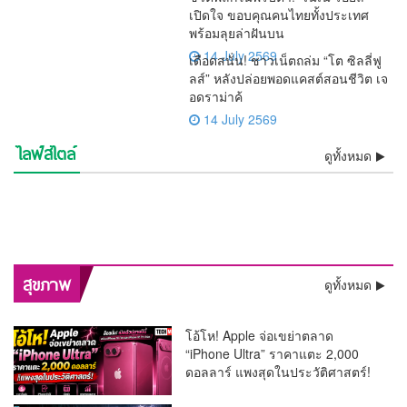
เปิดใจ ขอบคุณคนไทยทั้งประเทศ
พร้อมลุยล่าฝันบน
14 July 2569
เดือดสนั่น! ชาวเน็ตถล่ม “โต ซิลลี่ฟู
ลส์” หลังปล่อยพอดแคสต์สอนชีวิต เจ
อดราม่าค้
14 July 2569
ไลฟ์สไตล์
⚡ช็อกวงการ! พบแล้วร่าง “เต้
💯งดงามสมศักดิ์ศรีศิลป์ไทย!!
ดูทั้งหมด
ชีวิตพลิกในพริบตา! “เนเน่
เดือดสนั่น! ชาวเน็ตถล่ม “โต ซิ
ดราก้อนไฟว์” ลอยแม่น้ำ
ว้าวทั้งโลก! AGT โพสต์คลิป
รองราชเลขาฯ เป็นประธาน
🚨 ด่วน! “หนุ่ม กรรชัย” เปิดผล
รอยัล” เปิดใจ ขอบคุณคนไทย
อิสรภาพคืนร็อกสตาร์!! “เสก
ลลี่ฟูลส์” หลังปล่อยพอดแคสต์
ช็อกวงการบันเทิง !! ศาลสั่งคุก
เจ้าพระยา หลังหายตัวปริศนา
“เนเน่ รอยัล” ซ้ำ กระแสแรง
ลุ้นระทึกทั้งประเทศ! “ติณติณ”
บวงสรวงครูโขน เปิดทางสร้าง
ตรวจ DNA ชี้ชัด เด็กในท้อง
วินาทีประวัติศาสตร์! “ลิซ่า
ทั้งประเทศ พร้อมลุยล่าฝันบน
โลโซ” พ้นเรือนจำ ติดกำไล
สะเทือนจอ! กสทช. ส่ง
สอนชีวิต เจอดราม่าค้างเงิน
“ปู มัณฑนา” 2 ปี ไม่รอ
ความจริงโผล่ ! “ทราย สก๊อต”
ตั้งแต่เช้ามืด
คนดูแห่เชียร์ลุ้น Golden
สีหน้าเคร่งเครียด เข้าตรวจ
ฉาก “รามเกียรติ์ ตอน สีดา”
“ฟารีดา” เป็นลูกของ “ติณติณ”
BLACKPINK” สร้างชื่อ
เวทีระดับโลก
EM เริ่มต้นชีวิตใหม่
สัญญาณเตือน “รายการแฉ”
พนักงานย้อนศร
ลงอาญา คดีแจ้งความเท็จเล่น
อ้างหลักฐานพินัยกรรมในตู้
Buzzer
DNA พิสูจน์ความจริงเด็กใน
ก่อนเปิดม่าน พ.ย.นี้
ประเทศไทย โชว์เปิดฟุตบอล
ของมดดำ ปมพิธีกรถูกมองถาม
งาน “ลูกหมี”
เซฟตัวเองหาย
ครรภ์ “ฟารีดา” พ่อแม่ร่วมให้
โลก 2026 สุดยิ่งใหญ่
ไม่เป็นกลาง
กำลังใจใกล้ชิด
พลิกสุขภาพกรุงเทพฯ! “หมอนันทวัน” ชง 3 ยุทธศาสตร์ใหญ่
สุขภาพ
ดูทั้งหมด
ทลายคอขวดระบบรักษา
โอ้โห! Apple จ่อเขย่าตลาด
“iPhone Ultra” ราคาแตะ 2,000
ดอลลาร์ แพงสุดในประวัติศาสตร์!