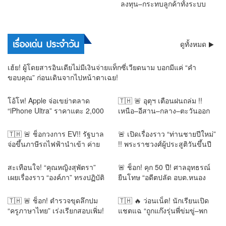
ลงทุน–กระทบลูกค้าทั้งระบบ
การเมือง
เรื่องเด่น ประจำวัน
ดูทั้งหมด
เฮ้ย! ผู้โดยสารอินเดียไม่มีเงินจ่ายแท็กซี่เวียดนาม บอกมีแค่ “คำ
ขอบคุณ” ก่อนเดินจากไปหน้าตาเฉย!
โอ้โห! Apple จ่อเขย่าตลาด
🇹🇭 🚨 อุตุฯ เตือนฝนถล่ม !!
“iPhone Ultra” ราคาแตะ 2,000
เหนือ–อีสาน–กลาง–ตะวันออก
ดอลลาร์ แพงสุดใน
กรุงเทพฯ ฝน 60% ใต้ระวังคลื่น
ประวัติศาสตร์!
สูง น้ำท่วมฉับพลัน น้ำป่า
🇹🇭 🚨 ช็อกวงการ EV!! รัฐบาล
🚨 เปิดเรื่องราว “ท่านชายปีใหม่”
จ่อขึ้นภาษีรถไฟฟ้านำเข้า ค่าย
!! พระราชวงศ์ผู้ประสูติวันขึ้นปี
จีนสะเทือน หวั่นราคาเด้ง 25–
ใหม่ พระชันษาเดียวกับ “พระองค์
30% พับแผนลงทุน–กระทบลูกค้า
ภาฯ” ร่วมพิธีถวายพระราชกุศล
สะเทือนใจ! “คุณหญิงสุพัตรา”
🚨 ช็อก! คุก 50 ปี! ศาลอุทธรณ์
ทั้งระบบ
สุดอาลัย
เผยเรื่องราว “องค์ภา” ทรงปฏิบัติ
ยืนโทษ “อดีตปลัด อบต.หนอง
ธรรมเข้มข้น–“คุณพูน” เฝ้าดูแล
นางนวล” คดีเบียดบังเงินหลวง
ตลอด 3 ปี ก่อนกลั้นน้ำตาไม่อยู่
พร้อมชดใช้เงินกว่า 4 แสนบาท
🇹🇭 🚨 ช็อก! ตำรวจขุดลึกปม
🇹🇭 🔥 ว่อนเน็ต! นักเรียนเปิด
“ครูภาษาไทย” เร่งเรียกสอบเพิ่ม!
แชตแฉ “ถูกแก๊งรุ่นพี่ข่มขู่–พก
สอบแล้ว 16 ปาก ไล่เช็กกระสุน
มีด” อ้างครูรู้แต่ไม่ช่วย! ปมร้อน