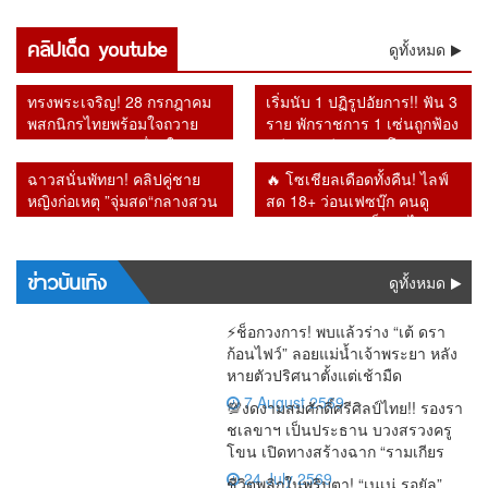
ปะทุ
นโยบาย
จี้ พช. เปิด
รำลึก
แสนล้าน
ถูกยกเลิก
ไร้ลูกค้า
สังคม
“อนุทิน”
30 บาท
บัญชี
“รศ.ดร.สม
หายจาก
สิ่งที่รัฐบาล
เข้าใช้
ติดลบถึง
เจอแรง
คลิปเด็ด youtube
ยอมรับ
OTOP ใช้
เกียรติ”
ดูทั้งหมด
ระบบ เชื่อ
ไม่กล้าทำ
บริการ โซ
2.6 แสน
กดดันรอบ
ระบบต้อง
ภาษี
ย้อนคำ
อาจโยง
หลัง ผู้ว่า
เชียล
ล้าน
ด้าน “เอก
ปฏิรูปด่วน
ประชาชน
เตือน
คอร์รัปชัน–
แบ็งก์ชาติ
สะท้อน
ทรงพระเจริญ! 28 กรกฎาคม
เริ่มนับ 1 ปฏิรูปอัยการ!! ฟัน 3
นิติ” รับศึก
มหาศาล
Bitcoin วัน
ทุนเทา
ยันหายไป
กำลังซื้อหด
พสกนิกรไทยพร้อมใจถวาย
ราย พักราชการ 1 เซ่นถูกฟ้อง
หนักคัด
แต่ร้านยิ่ง
นี้หลายคดี
จากระบบ
ตัว
พระพรชัยมงคล เนื่องในวัน
คดีทุจริต อีก 2 รายโดนวินัย
กรองสิทธิ์
ทำยิ่งเจ๊ง
กลายเป็น
เฉลิมพระชนมพรรษา 74
หลังเปลี่ยน อัยการสูงสุดคน
จริง
ฉาวสนั่นพัทยา! คลิปคู่ชาย
🔥 โซเชียลเดือดทั้งคืน! ไลฟ์
พรรษา
ใหม่
หญิงก่อเหตุ ”จุ่มสด“กลางสวน
สด 18+ ว่อนเฟซบุ๊ก คนดู
สาธารณะ รปภ.เผยเดินตรวจ
ทะลัก ก่อนชาวเน็ตตาไวพบ
ผ่านขั้นผงะ
ชื่อ “กรมควบคุมโรค” โผล่
ร่วมรับชม
ข่าวบันเทิง
ดูทั้งหมด
⚡ช็อกวงการ! พบแล้วร่าง “เต้ ดรา
ก้อนไฟว์” ลอยแม่น้ำเจ้าพระยา หลัง
หายตัวปริศนาตั้งแต่เช้ามืด
7 August 2569
💯งดงามสมศักดิ์ศรีศิลป์ไทย!! รองรา
ชเลขาฯ เป็นประธาน บวงสรวงครู
โขน เปิดทางสร้างฉาก “รามเกียร
24 July 2569
ชีวิตพลิกในพริบตา! “เนเน่ รอยัล”