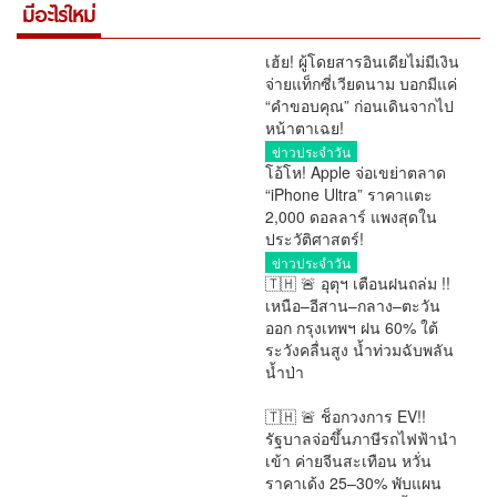
มีอะไรใหม่
เฮ้ย! ผู้โดยสารอินเดียไม่มีเงิน
จ่ายแท็กซี่เวียดนาม บอกมีแค่
“คำขอบคุณ” ก่อนเดินจากไป
หน้าตาเฉย!
ข่าวประจำวัน
โอ้โห! Apple จ่อเขย่าตลาด
“iPhone Ultra” ราคาแตะ
2,000 ดอลลาร์ แพงสุดใน
ประวัติศาสตร์!
ข่าวประจำวัน
🇹🇭 🚨 อุตุฯ เตือนฝนถล่ม !!
เหนือ–อีสาน–กลาง–ตะวัน
ออก กรุงเทพฯ ฝน 60% ใต้
ระวังคลื่นสูง น้ำท่วมฉับพลัน
น้ำป่า
การเมือง
🇹🇭 🚨 ช็อกวงการ EV!!
รัฐบาลจ่อขึ้นภาษีรถไฟฟ้านำ
เข้า ค่ายจีนสะเทือน หวั่น
ราคาเด้ง 25–30% พับแผน