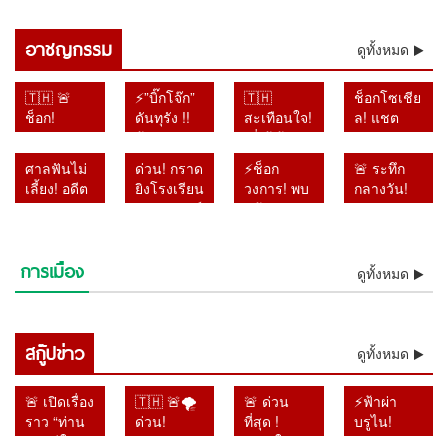
98 นัด แกะรอยทุกเงื่อนงำคดี
โผล่กลางคดีกราดยิงเทพศิรินทร์
กราดยิงเทพศิรินทร์นนทบุรี
นนทบุรี ตำรวจเร่งขุดทุกเงื่อนงำ
อาชญกรรม
ดูทั้งหมด
🇹🇭 🚨
⚡”บิ๊กโจ๊ก”
🇹🇭
ช็อกโซเชีย
ช็อก!
ดันทุรัง !!
สะเทือนใจ!
ล! แชต
ตำรวจขุด
ฟ้อง
“พี่เต้ ก้าว
แม่–ลูกถูก
ลึกปม “ครู
เลขาฯ-รอง
ล้ำ” เปิด
แชร์ว่อน
ศาลฟันไม่
ด่วน! กราด
⚡ช็อก
🚨 ระทึก
ภาษาไทย”
เลขาฯ
แผลวัยเด็ก
หลังเหตุก
เลี้ยง! อดีต
ยิงโรงเรียน
วงการ! พบ
กลางวัน!
เร่งเรียก
ป.ป.ช. ปม
อ้างถูกบูลลี่
ราดยิง
อัยการ
เทพศิรินทร์
แล้วร่าง
รถเก๋งพุ่ง
สอบเพิ่ม!
เอกสารเท็จ
หนักจน
โรงเรียน
ทหาร
นนทบุรี
“เต้ ดรา
ทะลุศูนย์
สอบแล้ว
คดีสินบน
เกือบเสีย
ตำรวจยัง
เพชรบูรณ์
เสียชีวิต 6
ก้อนไฟว์”
เด็กเล็ก
16 ปาก ไล่
ทองคำ
ชีวิต
ไม่ฟันธง
การเมือง
ติดคุก 4 ปี
ราย เจ็บ
ลอยแม่น้ำ
ขณะเด็ก
ดูทั้งหมด
เช็กกระสุน
หลังโดน
ของจริง
คดีใช้
กว่า 20 คน
เจ้าพระยา
กำลังนอน
98 นัด
ศาลฎีกาตั้ง
อำนาจมิ
ตำรวจคุม
หลังหายตัว
พัก เจ็บ
แกะรอยทุก
องคณะชี้
ชอบ
สถานการณ์
ปริศนา
หลายราย
เงื่อนงำคดี
มูลความผิด
รายงานคดี
สกู๊ปข่าว
ได้แล้ว
ตั้งแต่เช้า
ผู้ปกครอง
ดูทั้งหมด
กราดยิง
ไปแล้ว
ยาไม่ตรง
มืด
แห่รุดดู
เทพศิรินทร์
ความจริง
อาการ
นนทบุรี
🚨 เปิดเรื่อง
🇹🇭 🚨🌪️
🚨 ด่วน
⚡ฟ้าผ่า
ไม่รอ
ราว “ท่าน
ด่วน!
ที่สุด !
บรูไน!
ลงอาญา
ชายปีใหม่”
“ดอลฟิน”
“หาดใหญ่
สุลต่าน