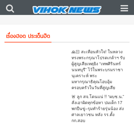
🇹🇭 🔥 ว่อนเน็ต! นักเรียนเปิดแชตแฉ “ถูกแก๊งรุ่น
พี่ข่มขู่–พกมีด” อ้างครูรู้แต่ไม่ช่วย! ปมร้อนโผล่กลาง
คดีกราดยิงเทพศิรินทร์ นนทบุรี ตำรวจเร่งขุดทุก
เรื่องฮอต ประเด็นฮิต
เงื่อนงำ
🙏🏻 สะเทือนหัวใจ! ในหลวง
ทรงพระกรุณาโปรดเกล้าฯ รับ
ผู้สูญเสียเหตุยิง “เทพศิรินทร์
นนทบุรี” ไว้ในพระบรมราชา
นุเคราะห์ พระ
มหากรุณาธิคุณโอบอุ้ม
ครอบครัวในวันที่สูญเสีย
🚨 ลูก สจ.โดนแน่ !! “ผบช.น.”
สั่งเอาผิดทุกข้อหา ปมเด็ก 17
พกปืนขู่–รุมทำร้ายรุ่นน้อง ส่ง
ศาลเยาวชน หลัง รร.ตั้ง
กก.สอบ