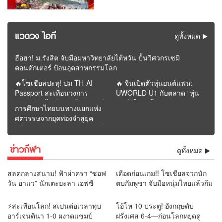
แวดวง ไอที
ดูทั้งหมด
ฮือฮา! ม.รังสิต จับมือมหาวิทยาลัยไต้หวัน ปั้นวิศวกรเซมิ
คอนดักเตอร์ ป้อนอุตสาหกรรมโลก
🔥โซเชียลปะทุ! ปม TH-AI
🔥 จีนเปิดตัวหุ่นยนต์แฟน:
Passport สะเทือนวงการ
UWORLD U1 กับตลาด “หุ่น
การเมือง “ไอซ์” เปิดศึกวิจารณ์
ยนต์รู้ใจคนโสด” | รายงาน
การศึกษาไทยบนทางแยกแห่ง
“ภาวุธ” ก่อนโพสต์หายจาก
โดย REMORA นักวิเคราะห์
ศตวรรษจากยุคท่องจำสู่ยุค
หน้าฟีด
สำนักข่าววิหคนิวส์
สร้างคุณค่า : อนาคตจะรุ่งหรือ
ร่วงอยู่ที่การปฏิรูปครั้งนี้ |
ข่าวกีฬา
รายงานโดย ดุลย์ จุลกะเศียน
ดูทั้งหมด
นักวิเคราะห์ สำนักข่าววิหคนิ
วส์
สลดกลางสนาม! ฟ้าผ่าคร่า “ซอฟ
เดือดก่อนเกม!! โซเชียลจวกนัก
วัน อาแว” นักเตะยะลา เอฟซี
ตบกัมพูชา จับมือหนุ่มไทยแล้วก้ม
เสียชีวิตต่อหน้าแฟนบอล
เช็ดมือกับรองเท้า “ยามีน” ลั่น
แบบนี้ไม่ควรทำ
⚡สะเทือนโลก! สเปนต่อเวลาทุบ
โอ้โห 10 ประตู! อังกฤษดับ
อาร์เจนตินา 1-0 ผงาดแชมป์
ฝรั่งเศส 6-4—ก่อนโลกหยุดดู