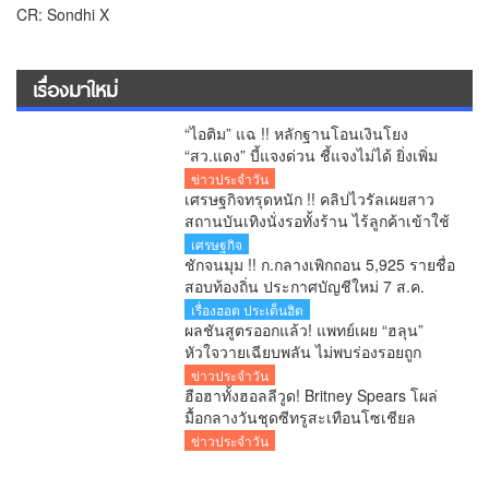
CR: Sondhi X
เรื่องมาใหม่
“ไอติม” แฉ !! หลักฐานโอนเงินโยง
“สว.แดง” บี้แจงด่วน ชี้แจงไม่ได้ ยิ่งเพิ่ม
ข้อสงสัยคดีเลือก สว.
ข่าวประจำวัน
เศรษฐกิจทรุดหนัก !! คลิปไวรัลเผยสาว
สถานบันเทิงนั่งรอทั้งร้าน ไร้ลูกค้าเข้าใช้
บริการ โซเชียลสะท้อนกำลังซื้อหดตัว
เศรษฐกิจ
ชักจนมุม !! ก.กลางเพิกถอน 5,925 รายชื่อ
สอบท้องถิ่น ประกาศบัญชีใหม่ 7 ส.ค.
ยืนยันพร้อมสู้ทุกคดี หลังอดีตอธิบดีโดน 6
เรื่องฮอต ประเด็นฮิต
ข้อหา
ผลชันสูตรออกแล้ว! แพทย์เผย “ฮลุน”
หัวใจวายเฉียบพลัน ไม่พบร่องรอยถูก
ทำร้าย รอผลสารพิษยืนยันอีก 1-2 สัปดาห์
ข่าวประจำวัน
ฮือฮาทั้งฮอลลีวูด! Britney Spears โผล่
มื้อกลางวันชุดซีทรูสะเทือนโซเชียล
ข่าวประจำวัน