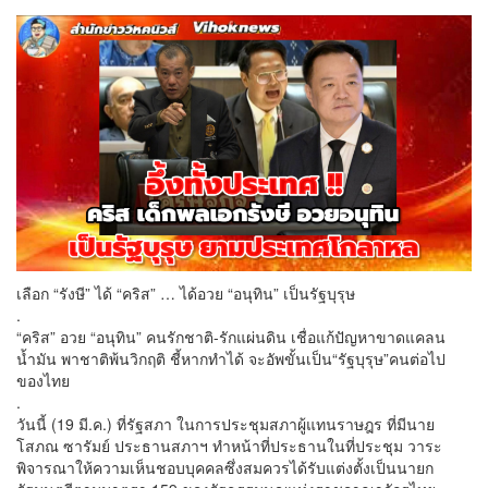
เลือก “รังษี” ได้ “คริส” … ได้อวย “อนุทิน” เป็นรัฐบุรุษ
.
“คริส” อวย “อนุทิน” คนรักชาติ-รักแผ่นดิน เชื่อแก้ปัญหาขาดแคลน
น้ำมัน พาชาติพ้นวิกฤติ ชี้หากทำได้ จะอัพขั้นเป็น“รัฐบุรุษ”คนต่อไป
ของไทย
.
วันนี้ (19 มี.ค.) ที่รัฐสภา ในการประชุมสภาผู้แทนราษฎร ที่มีนาย
โสภณ ซารัมย์ ประธานสภาฯ ทำหน้าที่ประธานในที่ประชุม วาระ
พิจารณาให้ความเห็นชอบบุคคลซึ่งสมควรได้รับแต่งตั้งเป็นนายก