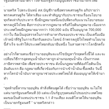
รัฐมนตรีตามมาตรา 159 ของรัฐธรรมนูญแห่งราชอาณาจักรไทย
.
นายคริส โปตระนันทน์ สส.บัญชีรายชื่อพรรคเศรษฐกิจ อภิปรายว่า
พรรคเศรษฐกิจ ได้หาเสียง และทำสัญญากับประชาชนเรื่องนโยบาย
ทุจริตเท่ากับประหาร ซึ่งมีกฎหมายหนึ่งฉบับที่ตรงกับแนวนโยบายของ
พรรคภูมิใจไทย คือการประหารกฎหมาย หรือกิโยตินกฎหมาย เนื่องจาก
ประเทศไทยมีกฎหมายมากกว่า 100,000 ฉบับ มีใบอนุญาต 700,000
กว่าใบ ถือเป็นอุปสรรคในการทำมาหากินของประชาชน เป็นเครื่องมือ
เจ้าหน้าที่รัฐในการเรียกรับผลประโยชน์ ถ้าพรรคภูมิใจไทยทำนโยบาย
นี้สำเร็จ จะทำให้ประเทศไทยกลับมายืนหนึ่ง ในสายตาชาวโลกอีกครั้ง
.
อย่างไรก็ตามตนเชื่อว่านายอนุทินจะแก้ไขปัญหาวิกฤตครั้งนี้ได้ และจะ
เปลี่ยนวิธีการอุดหนุนน้ำมันราคาถูก ผ่านกองทุนน้ำมัน เป็นการลด
ภาษีสรรพสามิต เพื่อช่วยประชาชน ดังนั้นกฎหมายที่ต้องกิโยตินเป็น
อันดับแรก คือ กฎหมายที่เกี่ยวข้องกับการนำเข้าน้ำมันเชื้อเพลิง วันนี้
หากใครนำน้ำมันราคาถูกมาช่วยประเทศไทยได้ ต้องอนุญาตให้เข้ามา
ทำ
.
“สุดท้ายนี้หากนายอนุทิน ทำสิ่งที่ตนพูดได้ เชื่อว่านายอนุทิน จะไม่ใช่
แค่นายกรัฐมนตรีคนที่ 33 แต่จะเป็นรัฐบุรุษคนต่อไปของประเทศไทย
ผมขอเป็นตัวแทนประชาชน 1.1 ล้านเสียง ลงมติโหวตให้นายอนุทิน
เป็นนายกรัฐมนตรี ” นายคริสกล่าว
……