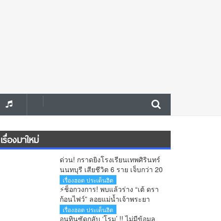
เรื่องมาใหม่
ด่วน! กราดยิงโรงเรียนเทพศิรินทร์
นนทบุรี เสียชีวิต 6 ราย เจ็บกว่า 20
คน ตำรวจคุมสถานการณ์ได้แล้ว
เรื่องฮอต ประเด็นฮิต
⚡ช็อกวงการ! พบแล้วร่าง “เต้ ดรา
ก้อนไฟว์” ลอยแม่น้ำเจ้าพระยา
หลังหายตัวปริศนาตั้งแต่เช้ามืด
เรื่องฮอต ประเด็นฮิต
อนุทินซัดกลับ ‘โรม’ !! ไม่มีข้อมูล