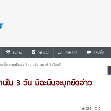
สุขภาพ
การเมือง
เศรษฐกิจ
คลิปเด็ด
ิฉะนัันจะบุกยึดอ่าวไทย หลังเขมรกำลังวิกฤติ
่านใน 3 วัน มิฉะนัันจะบุกยึดอ่าว
269
0