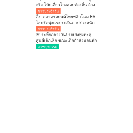
จริง โบ้ยเอี่ยวโกงสอบท้องถิ่น อ้าง
เกลียดโกงที่สุด ขู่เอาผิดข่าวปลอม
ข่าวประจำวัน
อึ้ง! ตลาดรถยนต์ไทยพลิกโฉม EV-
ไฮบริดพุ่งแรง รถสันดาปร่วงหนัก
อุตสาหกรรมยานยนต์เปลี่ยนครั้ง
ข่าวประจำวัน
ใหญ่
🚨 ระทึกกลางวัน! รถเก๋งพุ่งทะลุ
ศูนย์เด็กเล็ก ขณะเด็กกำลังนอนพัก
เจ็บหลายราย ผู้ปกครองแห่รุดดู
อาชญากรรม
อาการ