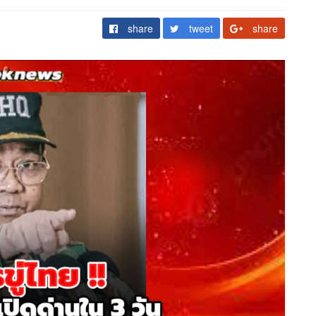
share
tweet
share