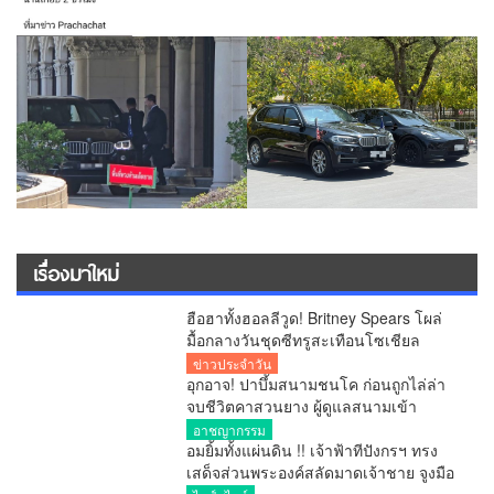
เรื่องมาใหม่
ฮือฮาทั้งฮอลลีวูด! Britney Spears โผล่
มื้อกลางวันชุดซีทรูสะเทือนโซเชียล
ข่าวประจำวัน
อุกอาจ! ปาบึ้มสนามชนโค ก่อนถูกไล่ล่า
จบชีวิตคาสวนยาง ผู้ดูแลสนามเข้า
มอบตัว
อาชญากรรม
อมยิ้มทั้งแผ่นดิน !! เจ้าฟ้าทีปังกรฯ ทรง
เสด็จส่วนพระองค์สลัดมาดเจ้าชาย จูงมือ