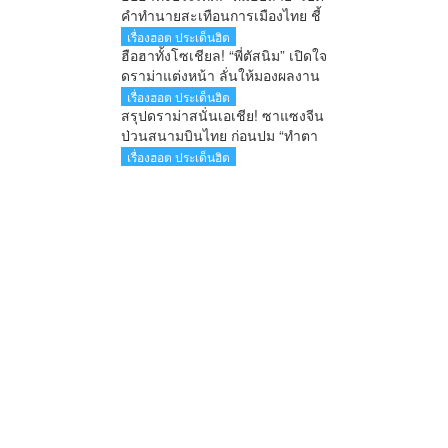
คำทำนายสะเทือนการเมืองไทย ชี้
นายกฯคนใหม่ หนุ่มหน้าใหม่ พรรค
เรื่องฮอต ประเด็นฮิต
ใหม่ โปรไฟล์แกร่ง แบ็กแน่น ท่าน
ฮือฮาทั้งโซเชียล! “พี่ตัสนิม” เปิดใจ
ยมบอก
ดราม่าแต่งหน้า ลั่นให้มองผลงาน
ไม่ใช่ใบหน้า เตือนคอมเมนต์เกิน
เรื่องฮอต ประเด็นฮิต
เลยระวังผิดกฎหมาย
สรุปดราม่าสนั่นเอเชีย! ซาแซงจีน
ป่วนสนามบินไทย ก่อนปม “ทำตา
ชี้” จุดกระแสเดือดข้ามประเทศ
เรื่องฮอต ประเด็นฮิต