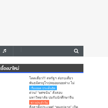
เรื่องมาใหม่
โดดเดี่ยว!!! สหรัฐฯ ส่อรบเดี่ยว
พันธมิตรยุโรปทยอยถอยห่าง ไม่
ร่วมวงโจมตีอิหร่าน
เรื่องฮอต ประเด็นฮิต
ด่วน! “ยศชนัน” สั่งสอบ
มหาวิทยาลัย ปมรับนักศึกษาจีน
สงสัยใช้วีซ่าผิดประเภท ลั่นพบจะ
ข่าวประจำวัน
เอาผิด
ฮือฮาทั้งประเทศ! “หมอปลาย” เปิด