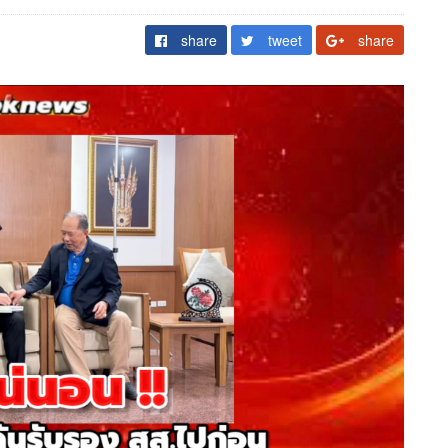
share
tweet
share