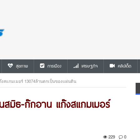
สุขภาพ
การเมือง
เศรษฐกิจ
คลิปเด็ด
น แก๊งสแกมเมอร์ 13074ล้านตกเป็นของแผ่นดิน
-เบนสมิธ-ก๊กอาน แก๊งสแกมเมอร์
229
0