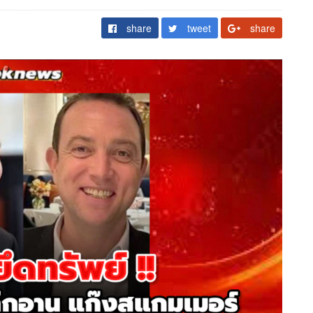
share
tweet
share