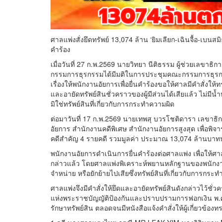
ศาลแพ่งสั่งยึดทรัพย์ 13,074 ล้าน ‘ยิมเลียก-เฉินจื้อ-เบ
คำร้อง
เมื่อวันที่ 27 ก.พ.2569 นายวิทยา นีติธรรม ผู้ช่วยเลข
กรรมการธุรกรรมได้มีมติในการประชุมคณะกรรมการธุรกรรม คร
เรื่องให้พนักงานอัยการเพื่อยื่นคำร้องขอให้ศาลมีคำสั่งใ
และอายัดทรัพย์สินชั่วคราวของผู้มีส่วนได้เสียแล้ว ไม่มีน้ำห
มิใช่ทรัพย์สินที่เกี่ยวกับการกระทำความผิด
ต่อมาวันที่ 17 ก.พ.2569 นายเทพสุ บวรโชติดารา เลขาธิ
อัยการ สำนักงานคดีพิเศษ สำนักงานอัยการสูงสุด เพื่อพิจ
คดีสำคัญ 4 รายคดี รวมมูลค่า ประมาณ 13,074 ล้านบาทน
พนักงานอัยการดำเนินการยื่นคำร้องต่อศาลแพ่ง เพื่อให้ศา
กล่าวแล้ว โดยศาลแพ่งพิเคราะห์พยานหลักฐานของพนักงานอ
จำหน่าย หรือยักย้ายไปเสียซึ่งทรัพย์สินที่เกี่ยวกับการกระ
ศาลแพ่งจึงมีคำสั่งให้ยึดและอายัดทรัพย์สินดังกล่าวไว้ชั
แห่งพระราชบัญญัติป้องกันและปราบปรามการฟอกเงิน พ.ศ.2
รักษาทรัพย์สิน ตลอดจนมีหนังสือแจ้งคำสั่งให้ผู้เกี่ยวข้องท