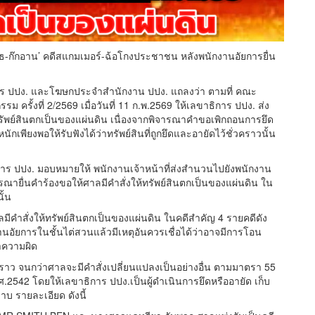
นสมิธ-ก๊กอาน’ คดีสแกมเมอร์-ฉ้อโกงประชาชน หลังพนักงานอัยการยื่น
าธิการ ปปง. และโฆษกประจำสำนักงาน ปปง. แถลงว่า ตามที่ คณะ
ั้งที่ 2/2569 เมื่อวันที่ 11 ก.พ.2569 ให้เลขาธิการ ปปง. ส่ง
ห้ทรัพย์สินตกเป็นของแผ่นดิน เนื่องจากพิจารณาคำขอเพิกถอนการยึด
นักเพียงพอให้รับฟังได้ว่าทรัพย์สินที่ถูกยึดและอายัดไว้ชั่วคราวนั้น
การ ปปง. มอบหมายให้ พนักงานเจ้าหน้าที่ส่งสำนวนไปยังพนักงาน
ารณายื่นคำร้องขอให้ศาลมีคำสั่งให้ทรัพย์สินตกเป็นของแผ่นดิน ใน
ั้น
ลมีคำสั่งให้ทรัพย์สินตกเป็นของแผ่นดิน ในคดีสำคัญ 4 รายคดีดัง
ัยการในชั้นไต่สวนแล้วมีเหตุอันควรเชื่อได้ว่าอาจมีการโอน
ทำความผิด
่วคราว จนกว่าศาลจะมีคำสั่งเปลี่ยนแปลงเป็นอย่างอื่น ตามมาตรา 55
542 โดยให้เลขาธิการ ปปง.เป็นผู้ดำเนินการยึดหรืออายัด เก็บ
ราบ รายละเอียด ดังนี้