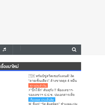
เรื่องมาใหม่
🇹🇭 ทรัมป์ขู่สวิตเซอร์แลนด์! งัด
“ลายเซ็นเดียว” ล้างขาดดุล 4 หมื่น
ล้านดอลลาร์
ข่าวประจำวัน
⚡”บิ๊กโจ๊ก” ดันทุรัง !! ฟ้องเลขาฯ-
รองเลขาฯ ป.ป.ช. ปมเอกสารเท็จ
คดีสินบนทองคำ หลังโดนศาลฎีกา
เรื่องฮอต ประเด็นฮิต
ตั้งองคณะชี้มูลความผิดไปแล้ว
🚨 ช็อก! “วัส ติงสมิตร” ชำแหละปม