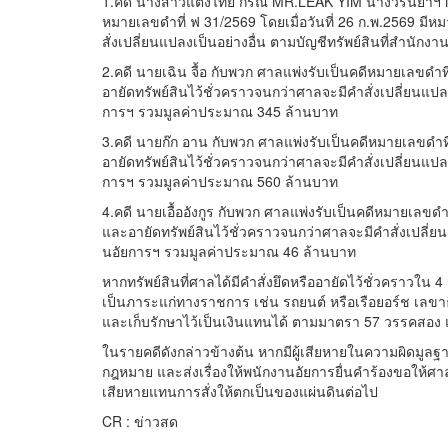
1.คดี นางสาวแตงไทย กรณี MR.LEAK YIM นางวิรินยาฯ
หมายเลขดำที่ ฟ 31/2569 โดยเมื่อวันที่ 26 ก.พ.2569 มีหม
สั่งเปลี่ยนแปลงเป็นอย่างอื่น ตามบัญชีทรัพย์สินที่สำนั
2.คดี นายเฉิน จื้อ กับพวก ศาลแพ่งรับเป็นคดีหมายเลขดำที่
อายัดทรัพย์สินไว้ชั่วคราวจนกว่าศาลจะมีคำสั่งเปลี่ยนแปลง
การฯ รวมมูลค่าประมาณ 345 ล้านบาท
3.คดี นายก๊ก อาน กับพวก ศาลแพ่งรับเป็นคดีหมายเลขดำที่ 
อายัดทรัพย์สินไว้ชั่วคราวจนกว่าศาลจะมีคำสั่งเปลี่ยนแปลง
การฯ รวมมูลค่าประมาณ 560 ล้านบาท
4.คดี นายเอื้ออังกูร กับพวก ศาลแพ่งรับเป็นคดีหมายเลขดำที
และอายัดทรัพย์สินไว้ชั่วคราวจนกว่าศาลจะมีคำสั่งเปลี่ยน
นอัยการฯ รวมมูลค่าประมาณ 46 ล้านบาท
หากทรัพย์สินที่ศาลได้มีคำสั่งยึดหรืออายัดไว้ชั่วคราวใน 
เป็นภาระแก่ทางราชการ เช่น รถยนต์ หรือเรือยอร์ช เลข
และเก็บรักษาไว้เป็นเงินแทนได้ ตามมาตรา 57 วรรคสอง
ในรายคดีดังกล่าวข้างต้น หากมีผู้เสียหายในความผิดม
กฎหมาย และส่งเรื่องให้พนักงานอัยการยื่นคำร้องขอให้ศาล
เสียหายแทนการสั่งให้ตกเป็นของแผ่นดินต่อไป
CR : ข่าวสด