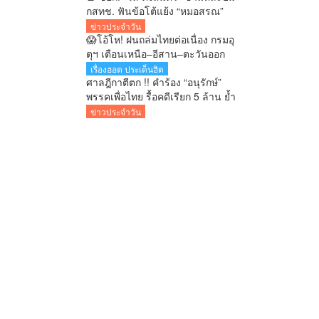
กสทช. ฟันข้อโต้แย้ง “หมอสรณ”
คล้ายคลาดหลักนิติวิธี ย้ำ ม.15/1
ข่าวประจำวัน
ให้อำนาจกรรมการสรรหาชี้ขาด
😱โอ้โห! ฝนถล่มไทยต่อเนื่อง กรมอุ
ตุฯ เตือนเหนือ–อีสาน–ตะวันออก
รับมือฝนหนักถึงหนักมาก เสี่ยง
เรื่องฮอต ประเด็นฮิต
น้ำป่า–น้ำล้นตลิ่ง
ศาลฎีกาตีตก !! คำร้อง “อนุรักษ์”
พรรคเพื่อไทย รื้อคดีเรียก 5 ล้าน ย้ำ
คดีถึงที่สุด จำคุก 6 ปี–ตัดสิทธิ
ข่าวประจำวัน
การเมืองตลอดชีวิต