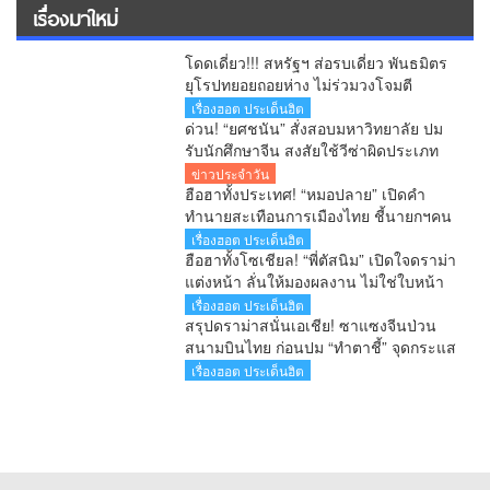
เรื่องมาใหม่
โดดเดี่ยว!!! สหรัฐฯ ส่อรบเดี่ยว พันธมิตร
ยุโรปทยอยถอยห่าง ไม่ร่วมวงโจมตี
อิหร่าน
เรื่องฮอต ประเด็นฮิต
ด่วน! “ยศชนัน” สั่งสอบมหาวิทยาลัย ปม
รับนักศึกษาจีน สงสัยใช้วีซ่าผิดประเภท
ลั่นพบจะเอาผิด
ข่าวประจำวัน
ฮือฮาทั้งประเทศ! “หมอปลาย” เปิดคำ
ทำนายสะเทือนการเมืองไทย ชี้นายกฯคน
ใหม่ หนุ่มหน้าใหม่ พรรคใหม่ โปรไฟล์
เรื่องฮอต ประเด็นฮิต
แกร่ง แบ็กแน่น ท่านยมบอก
ฮือฮาทั้งโซเชียล! “พี่ตัสนิม” เปิดใจดราม่า
แต่งหน้า ลั่นให้มองผลงาน ไม่ใช่ใบหน้า
เตือนคอมเมนต์เกินเลยระวังผิดกฎหมาย
เรื่องฮอต ประเด็นฮิต
สรุปดราม่าสนั่นเอเชีย! ซาแซงจีนป่วน
สนามบินไทย ก่อนปม “ทำตาชี้” จุดกระแส
เดือดข้ามประเทศ
เรื่องฮอต ประเด็นฮิต