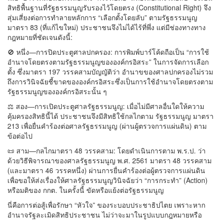
สิทธิพื้นฐานที่รัฐธรรมนูญรับรองไว้โดยตรง (Constitutional Right) จึง
สุ่มเสี่ยงต่อการทำลายหลักการ “เลือกตั้งโดยลับ” ตามรัฐธรรมนูญ
มาตรา 83 (ที่แก้ไขใหม่) ประชาชนจึงไม่ได้ไร้ที่พึ่ง แต่มีช่องทางทาง
กฎหมายที่ชัดเจนดังนี้:
🚫 หนึ่ง—การปิดประตูศาลปกครอง: การพิมพ์บาร์โค้ดถือเป็น “การใช้
อำนาจโดยตรงตามรัฐธรรมนูญขององค์กรอิสระ” ในการจัดการเลือก
ตั้ง ซึ่งมาตรา 197 วรรคสามบัญญัติว่า อำนาขของศาลปกครองไม่รวม
ถึงการวินิจฉัยชี้ขาดขององค์กรอิสระซึ่งเป็นการใช้อำนาจโดยตรงตาม
รัฐธรรมนูญขององค์กรอิสระนั้น ๆ
⚖️ สอง—การเปิดประตูศาลรัฐธรรมนูญ: เมื่อไม่มีศาลอื่นใดให้ความ
คุ้มครองสิทธินี้ได้ ประชาชนจึงมีสิทธิใช้กลไกตาม รัฐธรรมนูญ มาตรา
213 เพื่อยื่นคำร้องต่อศาลรัฐธรรมนูญ (ผ่านผู้ตรวจการแผ่นดิน) ตาม
ข้อต่อไป
📜 สาม—กลไกมาตรา 48 วรรคสาม: โดยดำเนินการตาม พ.ร.ป. ว่า
ด้วยวิธีพิจารณาของศาลรัฐธรรมนูญ พ.ศ. 2561 มาตรา 48 วรรคสาม
(และมาตรา 46 วรรคหนึ่ง) ผ่านการยื่นคำร้องต่อผู้ตรวจการแผ่นดิน
เพื่อขอให้ส่งเรื่องให้ศาลรัฐธรรมนูญวินิจฉัยว่า “การกระทำ” (Action)
หรือมติของ กกต. ในครั้งนี้ ขัดหรือแย้งต่อรัฐธรรมนูญ
นี่คือการต่อสู้เพื่อรักษา “หัวใจ” ของระบอบประชาธิปไตย เพราะหาก
อำนาจรัฐละเมิดสิทธิประชาชน ไม่ว่าจะมาในรูปแบบกฎหมายหรือ