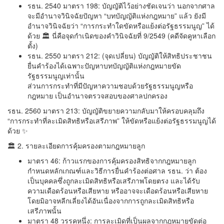
รธน. 2540 มาตรา 198: บัญญัติไว้อย่างชัดเจนว่า นอกจากศาล
จะมีอำนาจวินิจฉัยปัญหา “บทบัญญัติแห่งกฎหมาย” แล้ว ยังมี
อำนาจวินิจฉัยว่า “การกระทำใดขัดหรือแย้งต่อรัฐธรรมนูญ” ได้
ด้วย 🏛️ นี่คือจุดกำเนิดของคำวินิจฉัยที่ 9/2549 (คดีจัดคูหาเลือก
ตั้ง)
รธน. 2550 มาตรา 212: (จุดเปลี่ยน) บัญญัติให้สิทธิประชาชน
ยื่นคำร้องได้เฉพาะปัญหาบทบัญญัติแห่งกฎหมายขัด
รัฐธรรมนูญเท่านั้น
ส่วนการกระทำที่มีปัญหาความชอบด้วยรัฐธรรมนูญหรือ
กฎหมาย เป็นอำนาจตรวจสอบของศาลปกครอง
รธน. 2560 มาตรา 213: บัญญัติขยายความกลับมาให้ครอบคลุมถึง
“การกระทำที่ละเมิดสิทธิหรือเสรีภาพ” ให้ขัดหรือแย้งต่อรัฐธรรมนูญได้
ด้วย ✨
🏛️ 2. รายละเอียดการคุ้มครองตามกฎหมายลูก
มาตรา 46: ก้าวแรกของการคุ้มครองสิทธิจากกฎหมายลูก
กำหนดหลักเกณฑ์และวิธีการยื่นคำร้องต่อศาล รธน. ว่า ต้อง
เป็นบุคคลซึ่งถูกละเมิดสิทธิหรือเสรีภาพโดยตรง และได้รับ
ความเดือดร้อนหรือเสียหาย หรืออาจจะเดือดร้อนหรือเสียหาย
โดยมิอาจหลีกเลี่ยงได้อันเนื่องจากการถูกละเมิดสิทธิหรือ
เสรีภาพนั้น
มาตรา 48 วรรคหนึ่ง: การละเมิดที่เป็นผลจากกฎหมายขัดต่อ