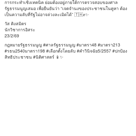
การกระทำเชิงเทคนิค ย่อมต้องอยู่ภายใต้การตรวจสอบของศาล
รัฐธรรมนูญเสมอ เพื่อยืนยันว่า “เจตจำนงของประชาชนในคูหา ต้อง
เป็นความลับที่รัฐไม่อาจล่วงละเมิดได้” 🇹🇭✊✨
วัส ติงสมิตร
นักวิชาการอิสระ
23/2/69
กฎหมายรัฐธรรมนูญ #ศาลรัฐธรรมนูญ #มาตรา48 #มาตรา213
#รธน2540มาตรา198 #เลือกตั้งโดยลับ #คำวินิจฉัย5/2557 #ปกป้อง
สิทธิประชาชน #นิติศาสตร์ 📱✨