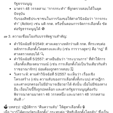
รัฐธรรมนูญ
มาตรา 48 วรรคสาม: “การกระทำ” ที่ถูกตรวจสอบได้ในยุค
ปัจจุบัน
รับรองสิทธิประชาชนในการร้องขอให้ศาลวินิจฉัยว่า “การกระ
ทำ” (Action) เช่น มติ กกต. หรือขั้นตอนการจัดการเลือกตั้ง ขัด
ต่อรัฐธรรมนูญได้ 🚫
🧱 3. ความเชื่อมโยงกับบรรทัดฐานสำคัญ:
คำวินิจฉัยที่ 9/2549: ศาลเคยวางหลักว่ามติ กกต. ที่กระทบต่อ
หลักการเลือกตั้งโดยตรงและลับ (เช่น การวางคูหา) คือ “กฎ” ที่
ศาลตรวจสอบได้ 🔍
คำวินิจฉัยที่ 5/2557: ศาลยืนยันว่า “กระบวนการ” ที่ทำให้การ
เลือกตั้งเสียเจตนารมณ์ (เช่น การเลือกตั้งไม่เป็นวันเดียวกันทั่ว
ราชอาณาจักร) ย่อมต้องถูกตรวจสอบ 🗓️
วิเคราะห์: ตามคำวินิจฉัยที่ 5/2557 จะเห็นว่า เรื่องเชิง
โครงสร้าง (เช่น ความลับของการเลือกตั้งทั้งระบบ) ศาลฎีกา
และศาลปกครองไม่มีอำนาจเยียวยาได้ ดังนั้น เมื่อไม่มีช่องทาง
อื่น เงื่อนไขนี้จึงถูกปลดล็อก และศาลรัฐธรรมนูญต้องรับ
พิจารณาตามมาตรา 46 วรรคหนึ่ง และมาตรา 48 วรรคสาม
ทันที ✅
🗳️ บทสรุป: ปฏิบัติการ “คืนความลับ” ให้คูหาเลือกตั้ง 🔒
เมื่อ “บาร์โค้ดบนบัตรเลือกตั้ง” กระทบต่อ “สิทธิเลือกตั้งโดยลับ” ซึ่งเป็น