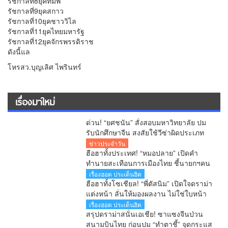
รัชกาลที่8ยุคทมิฬ
รัชกาลที่9ยุคสกาว
รัชกาลที่10ยุคชาววิไล
รัชกาลที่11ยุคไทยมหารัฐ
รัชกาลที่12ยุคจักรพรรดิราช
ดังนี้แล
โหรสว.บุญเลิศ ไพรินทร์
เรื่องมาใหม่
ด่วน! “ยศชนัน” สั่งสอบมหาวิทยาลัย ปม
รับนักศึกษาจีน สงสัยใช้วีซ่าผิดประเภท
ลั่นพบจะเอาผิด
ข่าวประจำวัน
ฮือฮาทั้งประเทศ! “หมอปลาย” เปิดคำ
ทำนายสะเทือนการเมืองไทย ชี้นายกฯคน
ใหม่ หนุ่มหน้าใหม่ พรรคใหม่ โปรไฟล์
เรื่องฮอต ประเด็นฮิต
แกร่ง แบ็กแน่น ท่านยมบอก
ฮือฮาทั้งโซเชียล! “พี่ตัสนิม” เปิดใจดราม่า
แต่งหน้า ลั่นให้มองผลงาน ไม่ใช่ใบหน้า
เตือนคอมเมนต์เกินเลยระวังผิดกฎหมาย
เรื่องฮอต ประเด็นฮิต
สรุปดราม่าสนั่นเอเชีย! ซาแซงจีนป่วน
สนามบินไทย ก่อนปม “ทำตาชี้” จุดกระแส