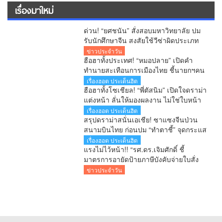
เรื่องมาใหม่
ด่วน! “ยศชนัน” สั่งสอบมหาวิทยาลัย ปม
รับนักศึกษาจีน สงสัยใช้วีซ่าผิดประเภท
ลั่นพบจะเอาผิด
ข่าวประจำวัน
ฮือฮาทั้งประเทศ! “หมอปลาย” เปิดคำ
ทำนายสะเทือนการเมืองไทย ชี้นายกฯคน
ใหม่ หนุ่มหน้าใหม่ พรรคใหม่ โปรไฟล์
เรื่องฮอต ประเด็นฮิต
แกร่ง แบ็กแน่น ท่านยมบอก
ฮือฮาทั้งโซเชียล! “พี่ตัสนิม” เปิดใจดราม่า
แต่งหน้า ลั่นให้มองผลงาน ไม่ใช่ใบหน้า
เตือนคอมเมนต์เกินเลยระวังผิดกฎหมาย
เรื่องฮอต ประเด็นฮิต
สรุปดราม่าสนั่นเอเชีย! ซาแซงจีนป่วน
สนามบินไทย ก่อนปม “ทำตาชี้” จุดกระแส
เดือดข้ามประเทศ
เรื่องฮอต ประเด็นฮิต
แรงไม่ไว้หน้า!! “รศ.ดร.เจิมศักดิ์ ชี้
มาตรการอายัดป้ายภาษีบังคับจ่ายใบสั่ง
รัฐกำลังลงโทษประชาชนก่อนศาลตัดสิน
ข่าวประจำวัน