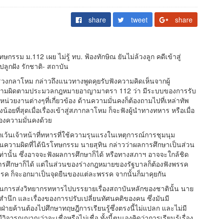
share
tweet
share
กรรม ม.112 เผย ไม่รู้ ทบ. ฟ้องทักษิณ ยันไม่ล้วงลูก คดีเข้าสู่
ลูกฝัง รักชาติ- สถาบัน
ะทรวงกลาโหม กล่าวถึงแนวทางพูดคุยรับฟังความคิดเห็นจากผู้
ความผิดตามประมวลกฎหมายอาญามาตรา 112 ว่า มีระบบของการรับ
น่วยงานต่างๆที่เกี่ยวข้อง ด้านความมั่นคงก็ต้องถามไปที่เหล่าทัพ
้อยที่สุดเมื่อเรื่องเข้าสู่สภากลาโหม ก็จะฟังผู้นำทางทหาร หรือเมื่อ
ของความมั่นคงด้วย
้นเจ้าหน้าที่ทหารที่ใช้ความรุนแรงในเหตุการณ์การชุมนุม
นความผิดที่ได้นิรโทษกรรม นายสุทิน กล่าวว่าผลการศึกษาเป็นส่วน
นั้น ซึ่งอาจจะฟังผลการศึกษาก็ได้ หรือทางสภาฯ อาจจะใกล้ชิด
ลการศึกษาก็ได้ แต่ในส่วนของร่างกฎหมายของรัฐบาลก็ต้องฟังพรรค
รค ก็จะอกมาเป็นจุดยืนของแต่ละพรรค จากนั้นก็มาคุยกัน
นการส่งวิทยากรทหารไปบรรยายเรื่องสถาบันหลักของชาตินั้น นาย
ำนึก และเรื่องของการปรับเปลี่ยนทัศนคติของคน ซึ่งมันมี
ายค้านต้องไปศึกษาทฤษฎีการเรียนรู้ซึ่งตรงนี้ไม่แปลก และไม่มี
ารณญาณว่าจะเชื่อหรือไม่เชื่อ ทั้งนี้ตนเองคิดว่าการเรียนรู้เรื่อง