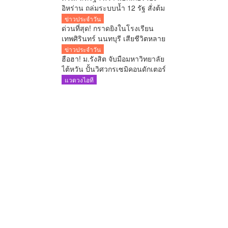
อิหร่าน ถล่มระบบน้ำ 12 รัฐ สั่งต้ม
น้ำดื่ม ฉายภาพสงครามไซเบอร์
ข่าวประจำวัน
เดือด
ด่วนที่สุด! กราดยิงในโรงเรียน
เทพศิรินทร์ นนทบุรี เสียชีวิตหลาย
ราย ผู้ก่อเหตุยิงตัวเองดับ
ข่าวประจำวัน
ฮือฮา! ม.รังสิต จับมือมหาวิทยาลัย
ไต้หวัน ปั้นวิศวกรเซมิคอนดักเตอร์
ป้อนอุตสาหกรรมโลก
แวดวงไอที