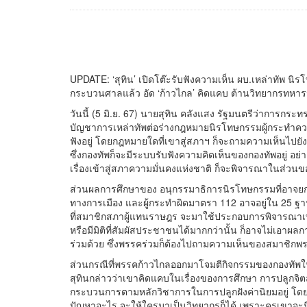
UPDATE: ‘สุทิน’ เปิดโต๊ะรับฟังความเห็น ผบ.เหล่าทัพ นิรโทษ
กระบวนศาลแล้ว อัด ‘ก้าวไกล’ คิดแคบ ต้านวิทยากรทหารป
วันนี้ (5 มิ.ย. 67) นายสุทิน คลังแสง รัฐมนตรีว่าการกร
บัญชาการเหล่าทัพต่อร่างกฎหมายนิรโทษกรรมผู้กระทำ
ฟังอยู่ โดยกฎหมายใดที่เขาสู่สภาฯ ก็จะถามความเห็นไปยังห
ซึ่งกองทัพก็จะมีระบบรับฟังความคิดเห็นของกองทัพอยู่ อย่างน
เรื่องเข้าสู่สภาความมั่นคงแห่งชาติ ก็จะพิจารณาในส่วน
ส่วนผลการศึกษาของ อนุกรรมาธิการนิรโทษกรรมที่อาจยกเว
ทางการเมือง และผู้กระทำผิดมาตรา 112 อาจอยู่ใน 25 ฐา
ที่สมาชิกสภาผู้แทนราษฎร จะมาใช้ประกอบการพิจารณาเท่า
หรือมีมิติที่สัมผัสประชาชนได้มากกว่านั้น ก็อาจไม่เอาผ
ร่วมด้วย ซึ่งพรรคร่วมก็ต้องไปถามความเห็นของสมาชิกพร
ส่วนกรณีที่พรรคก้าวไกลออกมาโจมตีกิจกรรมของกองทัพใ
สุทินกล่าวว่าเขาคิดแคบในเรื่องของการศึกษา การปลูกจิตส
กระบวนการตามหลักวิชาการในการปลูกฝังค่านิยมอยู่ โดยฝ่
ปัญหาอะไร จะให้ใครมาเป็นวิทยากรก็ได้ เพราะครูเขาจะมีวิจ