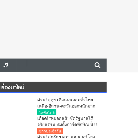
เรื่องมาใหม่
ด่วน! อุตุฯ เตือนฝนถล่มทั่วไทย
เหนือ-อีสาน-ตะวันออกหนักมาก
กทม.ฝน 70% ใต้คลื่นลมแรง
ไลฟ์สไตล์
เดือด! “หมอตุลย์” ซัดรัฐบาลไร้
จริยธรรม ปมตั้งการ์ดทักษิณ นั้งข
รก.ฝ C11 จี้สอบ ครม. ย้ำกระทบ
ข่าวประจำวัน
ระบบคุณธรรมทั้งประเทศ
ด่วน! สหรัฐฯ ผวา แฮกเกอร์โยง