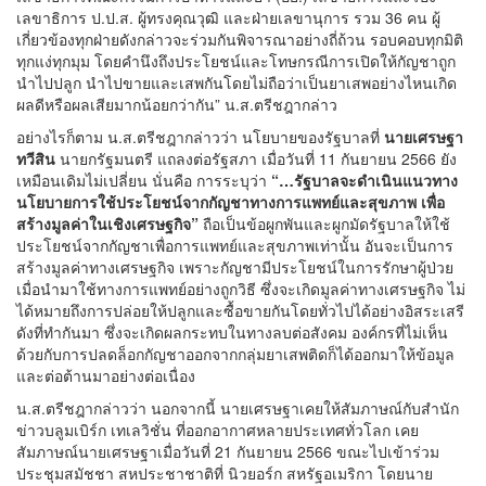
เลขาธิการ ป.ป.ส. ผู้ทรงคุณวุฒิ และฝ่ายเลขานุการ รวม 36 คน ผู้
เกี่ยวข้องทุกฝ่ายดังกล่าวจะร่วมกันพิจารณาอย่างถี่ถ้วน รอบคอบทุกมิติ
ทุกแง่ทุกมุม โดยคำนึงถึงประโยชน์และโทษกรณีการเปิดให้กัญชาถูก
นำไปปลูก นำไปขายและเสพกันโดยไม่ถือว่าเป็นยาเสพอย่างไหนเกิด
ผลดีหรือผลเสียมากน้อยกว่ากัน” น.ส.ตรีชฎากล่าว
อย่างไรก็ตาม น.ส.ตรีชฎากล่าวว่า นโยบายของรัฐบาลที่
นายเศรษฐา
ทวีสิน
นายกรัฐมนตรี แถลงต่อรัฐสภา เมื่อวันที่ 11 กันยายน 2566 ยัง
เหมือนเดิมไม่เปลี่ยน นั่นคือ การระบุว่า
“…รัฐบาลจะดำเนินแนวทาง
นโยบายการใช้ประโยชน์จากกัญชาทางการแพทย์และสุขภาพ เพื่อ
สร้างมูลค่าในเชิงเศรษฐกิจ”
ถือเป็นข้อผูกพันและผูกมัดรัฐบาลให้ใช้
ประโยชน์จากกัญชาเพื่อการแพทย์และสุขภาพเท่านั้น อันจะเป็นการ
สร้างมูลค่าทางเศรษฐกิจ เพราะกัญชามีประโยชน์ในการรักษาผู้ป่วย
เมื่อนำมาใช้ทางการแพทย์อย่างถูกวิธี ซึ่งจะเกิดมูลค่าทางเศรษฐกิจ ไม่
ได้หมายถึงการปล่อยให้ปลูกและซื้อขายกันโดยทั่วไปได้อย่างอิสระเสรี
ดังที่ทำกันมา ซึ่งจะเกิดผลกระทบในทางลบต่อสังคม องค์กรที่ไม่เห็น
ด้วยกับการปลดล็อกกัญชาออกจากกลุ่มยาเสพติดก็ได้ออกมาให้ข้อมูล
และต่อต้านมาอย่างต่อเนื่อง
น.ส.ตรีชฎากล่าวว่า นอกจากนี้ นายเศรษฐาเคยให้สัมภาษณ์กับสำนัก
ข่าวบลูมเบิร์ก เทเลวิชั่น ที่ออกอากาศหลายประเทศทั่วโลก เคย
สัมภาษณ์นายเศรษฐาเมื่อวันที่ 21 กันยายน 2566 ขณะไปเข้าร่วม
ประชุมสมัชชา สหประชาชาติที่ นิวยอร์ก สหรัฐอเมริกา โดยนาย