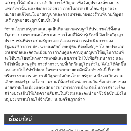
เศรษฐาให้คำมั่นว่า จะจำกัดการใช้กัญชาเพื่อวัตถุประสงค์ทางการ
แพทย์เท่านั้น และยังกล่าวด้วยว่า ภายในกรอบ 6 เดือน รัฐบาลจะ
พยายามแก้ไขนโยบายกัญชาและการแพร่ขยายของร้านที่ขายกัญชา
เสรี กฎหมายจะถูกเขียนขึ้นใหม่
“จากนโยบายรัฐบาลและจุดยืนที่นายกฯเศรษฐาได้ประกาศไว้ทั้งต่อ
รัฐสภา ประชาชนคนไทย และชาวโลกที่ได้รับรู้เรื่องนี้ ถือเป็นสัญญา
ประชาชนที่พรรคร่วมรัฐบาลจะต้องเคารพ การดำเนินการของ
รัฐมนตรีว่าการ สธ. นายสมศักดิ์ เทพสุทิน ที่จะดึงกัญชาไปอยู่ประเภท
ยาเสพติดและจัดระเบียบการกำกับดูแล ควบคุมกัญชาให้อยู่ในกรอบที่
จะใช้ประโยชน์ทางการแพทย์และสุขภาพ ไม่ใช่เพื่อสันทนาการ และ
ไม่ใช่เพื่อเศรษฐกิจ การค้าการขายที่เกิดกันอยู่โดยทั่วไป จึงไม่ได้คิดขึ้น
เอง และไม่ได้ทำไปตามใจชอบ หากนายสมศักดิ์ไม่ทำเช่นนี้ ก็เท่ากับ
บริหารราชการ สธ.กรณีกัญชาขัดกับนโยบายรัฐบาล ซึ่งจะเกิดความ
เสียหายต่อรัฐบาลโดยภาพรวมที่ต้องรับผิดชอบร่วมกัน ข้อกล่าวหาของ
นายศุภชัยไม่เพียงแต่จะผิดมารยาททางการเมือง ยังเป็นการสร้างเรื่อง
สร้างประเด็นให้เกิดความสับสนในสังคม และจะนำมาซึ่งข้อขัดแย้งใน
หมู่ประชาชนโดยไม่จำเป็น” น.ส.ตรีชฎากล่าว
เรื่องมาใหม่
แรงไม่ไว้หน้า!! “รศ.ดร.เจิมศักดิ์ ชี้