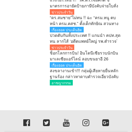
มาตรการอายัดป้ายภาษีบังคับจ่ายใบสั่ง
รัฐกำลังลงโทษประชาชนก่อนศาลตัดสิน
ข่าวประจำวัน
“ดร.สมชาย”ไม่ทน !! ฉะ “ครม.หนู ตบ
หน้า ครม.คสช.” ตั้งเด็กทักษิณ สวนทาง
ปฏิรูปประเทศ-ยุทธศาสตร์ชาติ
เรื่องฮอต ประเด็นฮิต
ปวดตับกันทั้งประเทศ !! แกนนำ คปท.สุด
ทน ลากไส้ ‘อดีตแพทย์ใหญ่ รพ.ตำรวจ’
เลื่อนยศ พล.ต.อ. พร้อมดัน ‘ผกก.หนุ่ย’ ขึ้น
ข่าวประจำวัน
ผอ.ป.ย.ป. เทียบชั้น C11 สำนักนายกฯ!!
ช็อกโลกการบิน! อินโดนีเซียรวบนักบิน
สมัยอนุทิน
มาเลเซียแอร์ไลน์ ลอบขนยาอี 26
กิโลกรัม คาสนามบิน
เรื่องฮอต ประเด็นฮิต
สงขลางานเข้า!!! กลุ่มผู้เสียหายยื่นหลัก
ฐานร้อง กล่าวหาดาบตำรวจเอี่ยวบังคับ
ถ่ายคลิปอนาจาร ขู่ยัดยา มีผู้เสียหาย
อาชญากรรม
หลายราย เร่งตรวจสอบ