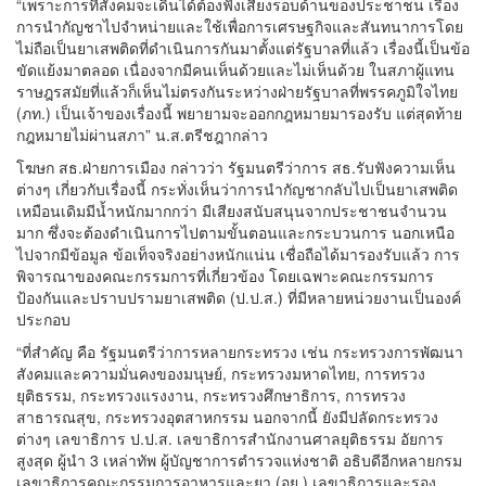
“เพราะการที่สังคมจะเดินได้ต้องฟังเสียงรอบด้านของประชาชน เรื่อง
การนำกัญชาไปจำหน่ายและใช้เพื่อการเศรษฐกิจและสันทนาการโดย
ไม่ถือเป็นยาเสพติดที่ดำเนินการกันมาตั้งแต่รัฐบาลที่แล้ว เรื่องนี้เป็นข้อ
ขัดแย้งมาตลอด เนื่องจากมีคนเห็นด้วยและไม่เห็นด้วย ในสภาผู้แทน
ราษฎรสมัยที่แล้วก็เห็นไม่ตรงกันระหว่างฝ่ายรัฐบาลที่พรรคภูมิใจไทย
(ภท.) เป็นเจ้าของเรื่องนี้ พยายามจะออกกฎหมายมารองรับ แต่สุดท้าย
กฎหมายไม่ผ่านสภา” น.ส.ตรีชฎากล่าว
โฆษก สธ.ฝ่ายการเมือง กล่าวว่า รัฐมนตรีว่าการ สธ.รับฟังความเห็น
ต่างๆ เกี่ยวกับเรื่องนี้ กระทั่งเห็นว่าการนำกัญชากลับไปเป็นยาเสพติด
เหมือนเดิมมีน้ำหนักมากกว่า มีเสียงสนับสนุนจากประชาชนจำนวน
มาก ซึ่งจะต้องดำเนินการไปตามขั้นตอนและกระบวนการ นอกเหนือ
ไปจากมีข้อมูล ข้อเท็จจริงอย่างหนักแน่น เชื่อถือได้มารองรับแล้ว การ
พิจารณาของคณะกรรมการที่เกี่ยวข้อง โดยเฉพาะคณะกรรมการ
ป้องกันและปราบปรามยาเสพติด (ป.ป.ส.) ที่มีหลายหน่วยงานเป็นองค์
ประกอบ
“ที่สำคัญ คือ รัฐมนตรีว่าการหลายกระทรวง เช่น กระทรวงการพัฒนา
สังคมและความมั่นคงของมนุษย์, กระทรวงมหาดไทย, การทรวง
ยุติธรรม, กระทรวงแรงงาน, กระทรวงศึกษาธิการ, การทรวง
สาธารณสุข, กระทรวงอุตสาหกรรม นอกจากนี้ ยังมีปลัดกระทรวง
ต่างๆ เลขาธิการ ป.ป.ส. เลขาธิการสำนักงานศาลยุติธรรม อัยการ
สูงสุด ผู้นำ 3 เหล่าทัพ ผู้บัญชาการตำรวจแห่งชาติ อธิบดีอีกหลายกรม
เลขาธิการคณะกรรมการอาหารและยา (อย.) เลขาธิการและรอง