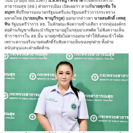
วันนี้ (3 มิถุนายน 2567)
น.ส.ตรีชฎา ศรีธาดา
โฆษกกระทรวง
สาธารณสุข (สธ.) ฝ่ายการเมือง เปิดเผยว่า ตามที่
นายศุภชัย ใจ
สมุทร
ที่ปรึกษารองนายกรัฐมนตรีและรัฐมนตรีว่าการกระทรวง
มหาดไทย
(นายอนุทิน ชาญวีรกูล)
ออกมากล่าวหา
นายสมศักดิ์ เทพสุ
ทิน
รัฐมนตรีว่าการ สธ. ในลักษณะฟังความข้างเดียว จากกลุ่มองค์กร
ต่อต้านกัญชาเพื่อจะนำกัญชามาอยู่ในกลุ่มยาเสพติด ไม่ฟังความเห็น
ข้าราชการใน สธ.นั้น นายศุภชัยไม่ควรออกมาทำให้สังคมเข้าใจผิด
เพราะความจริงนายสมศักดิ์รับฟังความเห็นของทุกฝ่าย ทั้งฝ่าย
สนับสนุนและฝ่ายคัดค้าน