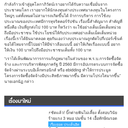
กำลังก้าวเข้าสู่ยุคโลกาภิวัตน์เราอยากได้รับความเชื่อมั่นจาก
ประชาคมโลก เราอยากให้นักลงทุนต่างประเทศมาลงทุนในโครงการ
ใหญ่ๆ แต่ทั้งหมดไม่สามารถเกิดขึ้นได้ ถ้าการบริหาร การใช้งบ
ประมาณของประเทศมีการทุจริตคอร์รัปชัน เรื่องนี้สำคัญมาก สำคัญที่
หนึ่งคือ เงินที่ถูกส่งไป 100 บาท ก็หวังว่า จะใช้อย่างเต็มเม็ดเต็มหน่วย
ถึงมือประชาชน ใช้ประโยชน์ให้กับประเทศอย่างเต็มเม็ดเต็มหน่วย
เรื่องนี้เราได้ยินมาตลอด คุยกันเองว่างบประมาณถูกตัดไปกี่เปอร์เซ็นต์
ขอได้ไหมจากนี้ไปอย่าให้มีข่าวลือแบบนี้ อย่าให้เกิดเรื่องแบบนี้ อยาก
ให้เงิน 100 บาทไปถึงมือประชาชนเต็มทั้ง 100 บาท
“เราได้เห็นพัฒนาการการแก้กฎหมายในส่วนของ พ.ร.บ.การจัดซื้อจัด
จ้าง และการบริหารพัสดุภาครัฐ ปี 2560 มีการอัปเกรดระบบการจัดซื้อ
จัดจ้างผ่านระบบอิเล็กทรอนิกส์ หรือ ebidding ทำให้การประมูล
โครงการจัดซื้อจัดจ้างมีประสิทธิภาพมากขึ้น มีความโปร่งใสมากขึ้น”
นายเอกนัฏ กล่าว
เรื่องมาใหม่
⚡ชัดแล้ว! บิ๊กต่ายฟันไม่เลี้ยง ตั้งสอบวินัย
ร้ายแรง 3 หมอ ปมชั้น 14 เอื้อทักษิณรอด
คุก หลังศาลตัดสินแล้ว
เรื่องฮอต ประเด็นฮิต