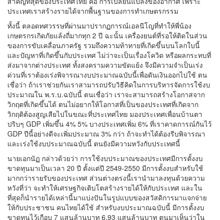
สำคัญที่สุดของประเทศไทย คือ การเปลี่ยนแปลงของอากาศ เพราะ
ประเทศเราสร้างรายได้จากพื้นฐานของการทำเกษตรกรรม
ทั้งนี้ ตลอดทศวรรษที่ผ่านมาปรากฏการณ์เอลนีโญที่ทำให้พี่น้อง
เกษตรกรเกิดภัยแล้งถี่มากทุก 2 ปี ฉะนั้น เครื่องยนต์ที่รอให้ติดในส่วน
ของการขับเคลื่อนภาครัฐ รวมถึงความท้าทายที่เกิดขึ้นบนโลกใบนี้
และปัญหาที่เกิดขึ้นกับประเทศ ไม่ว่าจะเป็นเรื่องโควิด หรือผลกระทบที่
ส่งมาจากต่างประเทศ ทั้งสงครามความขัดแย้ง จึงมีความจำเป็นเร่ง
ด่วนที่เราต้องเร่งพิจารณางบประมาณฉบับนี้เพื่อดันเงินออกไปใช้ ตน
เชื่อว่า ถ้าเราช่วยกันเราสามารถปรับวิธีคิดในการบริหารจัดการใช้งบ
ประมาณใน พ.ร.บ.ฉบับนี้ ตนเชื่อว่า เราจะสามารถสร้างโอกาสจาก
วิกฤตที่เกิดขึ้นได้ ตนไม่อยากให้โอกาสที่เป็นของประเทศที่เกิดจาก
วิกฤติต้องสูญเสียไปในขณะที่ประเทศไทย มองประเทศเพื่อนบ้านตา
ปริบๆ GDP เพิ่มขึ้น 4% 5% บางประเทศเพิ่ม 6% ที่เราคาดการณ์กันไว้
GDP ปีนี้อย่างดีจะเพิ่มประมาณ 3% กว่า ถ้าจะทำได้ต้องรีบพิจารณา
และเร่งใช้งบประมาณฉบับนี้ ตนยังมีความหวังกับประเทศนี้
นายเอกนัฏ กล่าวด้วยว่า การใช้งบประมาณของประเทศมีการตั้งงบ
ขาดทุนมาเป็นเวลา 20 ปี ตั้งแต่ปี
2549-2550
มีการตั้งงบสำหรับใช้
มากกว่ารายรับของประเทศ ส่วนต่างตรงนี้เรานำมาลงทุนด้วยความ
หวังที่ว่า จะทำให้เศรษฐกิจเติบโตสร้างรายได้ให้กับประเทศ และใน
ที่สุดก็นำรายได้เหล่านี้มาแบ่งปันในรูปแบบของสวัสดิการมาแจกจ่าย
ให้กับประชาชน คนไทยได้ใช้ สำหรับงบประมาณฉบับนี้ มีการตั้งงบ
ขาดทุนไว้เกือบ 7 แสนล้านบาท 6.93 แสนล้านบาท ตนมาเห็นว่าใน