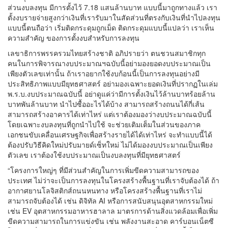
ส่วนงบลงทุน มีการตั้งไว้ 7.18 แสนล้านบาท แบบนี้มาถูกทางแล้ว เรา
ตั้งงบรายจ่ายสูงกว่าเงินที่เรารับมาในสัดส่วนที่ตรงกับเงินที่นำไปลงทุน
แบบนี้ตนถือว่า เริ่มติดกระดุมถูกเม็ด ติดกระดุมแบบนี้แปลว่า เราเห็น
ความสำคัญ ของการตั้งงบสำหรับการลงทุน
เลขาธิการพรรครวมไทยสร้างชาติ อภิปรายว่า ตนชวนสมาชิกทุก
คนในการพิจารณางบประมาณฯฉบับนี้อย่ามองยอดงบประมาณเป็น
เพียงตัวเลขเท่านั้น ถ้าเราอยากใช้งบก้อนนี้เป็นการลงทุนอย่างมี
ประสิทธิภาพแบบมียุทธศาสตร์ อย่ามองเฉพาะยอดเงินที่ปรากฏในเล่ม
พ.ร.บ.งบประมาณฉบับนี้ อย่าดูแค่ว่ามีการตั้งเงินไว้ล้านบาทร้อยล้าน
บาทพันล้านบาท นำไปซื้ออะไรได้บ้าง สามารถสร้างถนนได้กี่เส้น
สามารถสร้างอาคารได้เท่าไหร่ แต่เราต้องมองว่างบประมาณฉบับนี้
โดยเฉพาะงบลงทุนที่ถูกนำไปใช้ จะช่วยเติมเต็มในส่วนของภาค
เอกชนขับเคลื่อนเศรษฐกิจเพื่อสร้างรายได้ได้เท่าไหร่ จะทำแบบนี้ได้
ต้องปรับวิธีคิดใหม่ปรับมายด์เซ็ทใหม่ ไม่ได้มองงบประมาณเป็นเพียง
ตัวเลข เราต้องใช้งบประมาณเป็นงบลงทุนที่มียุทธศาสตร์
“โครงการใหญ่ๆ ที่มีส่วนสำคัญในการเพิ่มขีดความสามารถของ
ประเทศ ไม่ว่าจะเป็นการลงทุนในโครงสร้างพื้นฐานที่เราจับต้องได้ ถ้า
อากาศยานโลจิสติกส์ถนนหนทาง หรือโครงสร้างพื้นฐานที่เราไม่
สามารถจับต้องได้ เช่น ดิจิทัล AI หรือการสนับสนุนอุตสาหกรรมใหม่
เช่น EV อุตสาหกรรมอาหารฮาลาล มาตรการด้านสิ่งแวดล้อมเพื่อเพิ่ม
ขีดความสามารถในการแข่งขัน เช่น พลังงานสะอาด คาร์บอนเน็ตซี