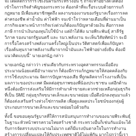
จะได้ผลดีกว่าการใช้เงินผ่านกระทรวงอื่น ๆ ถ้าจะทำอย่างดีได้ต้อง
เข้าใจภารกิจสำคัญของกระทรวง ต้องกล้าที่จะรื้อระบบด้วยการแก้
กฎหมาย มีเพื่อนสมาชิกพูดถึง ผลงานของงานของรัฐบาลเรื่องการลด
ค่าครองชีพ ค่าน้ำมัน ค่าไฟฟ้า จนเข้าใจว่าหลายเดือนที่ผ่านมาเป็น
ภารกิจเฉพาะหน้าภารกิจเร่งด่วนก็ต้องแก้ปัญหาด้วยเงิน คือการลด
ภาษี การนำเงินกองทุนไปใช้บ้าง แต่ถ้าได้ฟัง นายพีระพันธุ์ สาลีรัฐ
วิภาค รองนายกรัฐมนตรี และ รมว.พลังงาน จะเห็นวิสัยทัศน์ว่า จะมี
การรื้อโครงสร้างพลังงานครั้งใหญ่เป็นประวัติศาสตร์เพื่อแก้ปัญหา
เรื่องต้นทุนราคาพลังงานที่มาจากน้ำมันและไฟฟ้าอย่างยั่งยืน ต้องมี
แนวคิดแบบนี้” นายเอกนัฏ กล่าว
นายเอกนัฏ กล่าวว่า เช่นเดียวกับกระทรวงอุตสาหกรรมเมื่อมีงบ
ประมาณน้อยแต่มีอำนาจมาก ก็ต้องมีการแก้กฎหมายให้สอดคล้องกับ
การใช้งบประมาณ จัดการปัญหาของเสีย ที่ถูกผลิตจากโรงงานที่เป็น
มลภาวะของประเทศ มีผลต่อสุขภาพของพี่น้องประชาชน แต่อีกด้าน
หนึ่งต้องมีการส่งเสริมให้มีการทำมาค้าขายสะดวกช่วยเหลือกลุ่มธุรกิจ
ที่เป็น SME กลุ่มธุรกิจขนาดเล็กและขนาดย่อย เมื่อดึงนักลงทุนมาแล้ว
ก็ต้องส่งเสริมสร้างห่วงโซ่การผลิต เพื่อดูแลผลประโยชน์ของกลุ่มผู้
ประกอบการขนาดเล็กและขนาดย่อยไปด้วยกัน
ทั้งนี้ ขอขอบคุณรัฐบาลที่ให้การสนับสนุนการทำงานของนายพีระพันธุ์
ในฐานะหัวหน้าพรรครวมไทยสร้างชาติ กระทรวงอื่นก็เช่นกันแม้จะได้
รับการจัดสรรงบประมาณไม่มาก แต่ก็มีแรงบันดาลใจในการทำงาน
สร้างการเปลี่ยนแปลงให้กับประเทศชาติได้ไม่แพ้กัน มากไปกว่านี้เรา