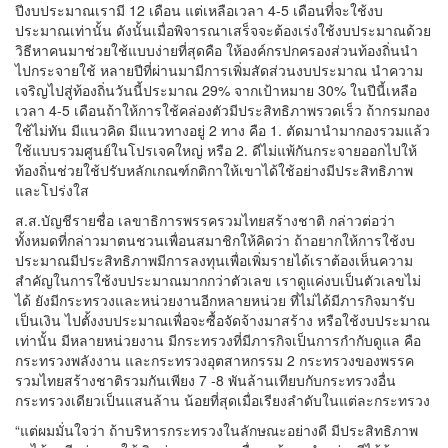
ปีงบประมาณเรามี 12 เดือน แต่เหลือเวลา 4-5 เดือนที่จะใช้งบ
ประมาณเท่านั้น ดังนั้นเมื่อพิจารณาเสร็จจะต้องเร่งใช้งบประมาณด้วย
วิธีหาคนมาช่วยใช้แบบง่ายที่สุดคือ ให้องค์กรปกครองส่วนท้องถิ่นนำ
ไปกระจายใช้ หลายปีที่ผ่านมามีการเพิ่มสัดส่วนงบประมาณ นำความ
เจริญไปสู่ท้องถิ่นวันนี้ประมาณ 29% จากเป้าหมาย 30% ในปีนี้เหลือ
เวลา 4-5 เดือนถ้าให้การใช้คล่องตัวมีประสิทธิภาพรวดเร็ว ถ้ากรมกอง
ใช้ไม่ทัน มีแนวคิด มีแนวทางอยู่ 2 ทาง คือ 1. ตัดมานำมากองรวมแล้ว
ใช้แบบรวมศูนย์ในโปรเจคใหญ่ หรือ 2. ดีไม่แพ้กันกระจายออกไปให้
ท้องถิ่นช่วยใช้ปรับหลักเกณฑ์กติกาให้เขาได้ใช้อย่างมีประสิทธิภาพ
และโปร่งใส
ส.ส.บัญชีรายชื่อ เลขาธิการพรรครวมไทยสร้างชาติ กล่าวต่อว่า
ทั้งหมดที่กล่าวมาตนชวนเพื่อนสมาชิกให้คิดว่า ถ้าอยากให้การใช้งบ
ประมาณมีประสิทธิภาพมีการลงทุนเพื่อเพิ่มรายได้เราต้องเห็นความ
สำคัญในการใช้งบประมาณมากกว่าตัวเลข เราดูแค่งบเป็นตัวเลขไม่
ได้ ยังมีกระทรวงและหน่วยงานอีกหลายหน่วย ที่ไม่ได้มีภารกิจมารับ
เป็นเงิน ไปตั้งงบประมาณเพื่อจะซื้อจัดจ้างมาสร้าง หรือใช้งบประมาณ
เท่านั้น มีหลายหน่วยงาน มีกระทรวงที่มีภารกิจเป็นการกำกับดูแล คือ
กระทรวงพลังงาน และกระทรวงอุตสาหกรรม 2 กระทรวงของพรรค
รวมไทยสร้างชาติรวมกันเพียง 7 -8 พันล้านเทียบกับกระทรวงอื่น
กระทรวงเดียวเป็นแสนล้าน น้อยที่สุดเมื่อเรียงลำดับในแต่ละกระทรวง
“แต่ผมมั่นใจว่า ถ้าบริหารกระทรวงในลักษณะอย่างดี มีประสิทธิภาพ