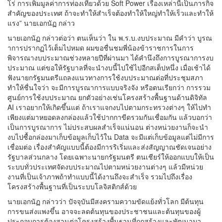
โร่ การเพิ่มมูลค่าการท่องเที่ยวด้วย Soft Power เรื่องเหล่านี้เป็นภารกิจ
สำคัญของประเทศ ถ้าจะทำให้สำเร็จต้องทำให้ใหญ่ทำให้เร็วและทำให้
แรง” นายเอกนัฏ กล่าว
นายเอกนัฏ กล่าวต่อว่า ตนเห็นว่า ใน พ.ร.บ.งบประมาณ มีคำว่า บูรณ
าการปรากฏไว้เต็มไปหมด ผมขอชื่นชมพี่น้องข้าราชการในการ
พิจารณางบประมาณช่วงหลายปีที่ผ่านมา ได้คำนึงถึงการบูรณาการงบ
ประมาณ แต่ขอให้รัฐบาลที่จะนำงบนี้ไปใช้ไปอีกสเต็ปหนึ่ง เมื่อเช้าได้
ฟังนายกรัฐมนตรีแถลงแนวทางการใช้งบประมาณต่อที่ประชุมสภา
ทำให้ชื่นใจว่า จะมีการบูรณาการแบบจริงจัง หรือตนเรียกว่า การรวม
ศูนย์การใช้งบประมาณ ยกตัวอย่างเช่นโครงสร้างพื้นฐานด้านดิจิทัล
AI เราอยากให้เกิดขึ้นแต่ ถ้าเราแจกงบไปตามกระทรวงต่างๆ ให้ไปทำ
เพียงแต่มาหยอดลงกล่องแล้วใช้ปากกาขีดรวมกันเชื่อมกัน แล้วบอกว่า
เป็นการบูรณาการ ไม่ประสบผลสำเร็จแน่นอน ต่างหน่วยงานก็จะนำ
งบไปซื้อกล่องมาเก็บข้อมูลเก็บไว้ใน Data จะมีแต่เก็บข้อมูลแต่ไม่มีการ
เชื่อมต่อ เรื่องสำคัญแบบนี้ต้องมีการริเริ่มและส่งสัญญาณชัดเจนอย่าง
รัฐบาลส่วนกลาง โดยเฉพาะนายกรัฐมนตรี ตนเชียร์ให้ออกแบบให้เป็น
ระบบทั่วประเทศจัดงบประมาณไปตามหน่วยงานต่างๆ แล้วมีหน่วย
งานที่เป็นเจ้าภาพถ้าทำแบบนี้ได้งานถึงจะสำเร็จ รวมไปถึงเรื่อง
โครงสร้างพื้นฐานที่เป็นระบบโลจิสติกส์ด้วย
นายเอกนัฏ กล่าวว่า ปัจจุบันมีสงครามความขัดแย้งทั่วโลก มีต้นทุน
การขนส่งแพงขึ้น อาจจะลดต้นทุนของประชาชนและต้นทุนของผู้
ประกอบการต้องสานต่อโครงสร้างพื้นฐานที่ถูกสร้างและพัฒนามา