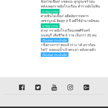
ช็อกโซเชียล! แชตแม่–ลูกถูกแชร์ว่อน
หลังเหตุกราดยิงโรงเรียน ตำรวจยังไม่ฟัน
ธงของจริง
อาชญากรรม
ศาลฟันไม่เลี้ยง! อดีตอัยการทหาร
เพชรบูรณ์ ติดคุก 4 ปี คดีใช้อำนาจมิชอบ
รายงานคดียาไม่ตรงความจริง ไม่รอ
อาชญากรรม
ลงอาญา
ด่วน! กราดยิงโรงเรียนเทพศิรินทร์
นนทบุรี เสียชีวิต 6 ราย เจ็บกว่า 20 คน
ตำรวจคุมสถานการณ์ได้แล้ว
เรื่องฮอต ประเด็นฮิต
⚡ช็อกวงการ! พบแล้วร่าง “เต้ ดราก้อน
ไฟว์” ลอยแม่น้ำเจ้าพระยา หลังหายตัว
ปริศนาตั้งแต่เช้ามืด
เรื่องฮอต ประเด็นฮิต