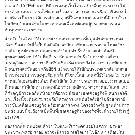
ตลอด 9-10 ปีที่ผ่านมา ที่มีการลงทุนในโครงสร้างพื้นฐาน ทางรถไฟ
รางคู่ ถนนหนทาง รถไฟความเร็วสูง ท่าอากาศยาน หรือท่าเรือทางน้ำ
มากที่สุดเป็นประวัติการณ์ ขอบคุณที่ในงบประมาณฉบับนี้มีการตั้งงบ
ไว้เกือบ 2 แสนล้านในการสานต่อเพื่อลดต้นทุนผู้ประกอบการ ลด
ต้นทุนของประชาชน
สำหรับ ในเรื่อง EV และพลังงานสะอาดการเพิ่มมูลค่าด้านการท่อง
เที่ยวเรื่องเหล่านี้ก็เป็นสิ่งสำคัญ จะมีสมาชิกของพรรครวมไทยสร้าง
ชาติมาพูดต่อจากตน นอกจากทำใหญ่ทำเร็วทำแรงแล้ว ต้องมี
ยุทธศาสตร์การใช้ในพื้นที่ เราเห็นความสำเร็จในการขับเคลื่อน
เศรษฐกิจผ่านโครงการอีสเทิร์นซีบอร์ด จนมาถึงโครงการเขตพัฒนา
พิเศษภาคตะวันออก หรืออีอีซี สร้างรายได้ให้กับประเทศชาติมากมาย
มีการตั้งงบในการลงทุนพัฒนาพื้นที่โซนนี้ต่อ แต่แค่นี้ยังไม่พอ ไม่ใช่แค่
ภาคตะวันออกอย่างเดียว ที่จะให้เกิดในการบูรณาการงบประมาณแบบ
นี้ ตนอยากให้เกิดทางภาคเหนือ ทางภาคอีสาน ทางภาคตะวันตก และ
ที่สำคัญมีการพูดกันหนักมากคือการ พัฒนาเขตเศรษฐกิจพิเศษภาคใต้
และเรื่องนี้จะต้องผสมรวมกับโครงการแลนด์บริจด์เข้าไปด้วย หากมี
การขับเคลื่อนเศรษฐกิจ พร้อมกับการลงทุนโครงสร้างพื้นฐานด้านการ
ขนส่ง แบบนี้จะถือว่าเป็นพื้นที่เขตเศรษฐกิจของจริงที่จะนำรายได้มาสู่
ประเทศ
นอกจากนั้น ตนบอกแล้วว่า ในขณะที่เราพูดกันอยู่ในสภาฯ ประชา
ชนะประเทศรอเราอยู่ กว่าจะพิจารณาเสร็จผ่านไปอีก 3-4 เดือน ใน