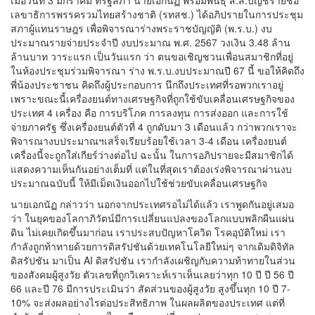
เมื่อวันที่ 3 มกราคม ที่รัฐสภา นายเอกนัฏ พร้อมพันธุ์ ส.ส.บัญชีรายชื่อ
เลขาธิการพรรครวมไทยสร้างชาติ (รทสช.) ได้อภิปรายในการประชุม
สภาผู้แทนราษฎร เพื่อพิจารณาร่างพระราชบัญญัติ (พ.ร.บ.) งบ
ประมาณรายจ่ายประจำปี งบประมาณ พ.ศ. 2567 วงเงิน 3.48 ล้าน
ล้านบาท วาระแรก เป็นวันแรก ว่า ตนขอเชิญชวนเพื่อนสมาชิกที่อยู่
ในห้องประชุมร่วมพิจารณา ร่าง พ.ร.บ.งบประมาณปี 67 นี้ ขอให้คิดถึง
พี่น้องประชาชน คิดถึงผู้ประกอบการ นึกถึงประเทศที่รอพวกเราอยู่
เพราะขณะนี้เครื่องยนต์ทางเศรษฐกิจที่ถูกใช้ขับเคลื่อนเศรษฐกิจของ
ประเทศ 4 เครื่อง คือ การบริโภค การลงทุน การส่งออก และการใช้
จ่ายภาครัฐ ซึ่งเครื่องยนต์ตัวที่ 4 ถูกดับมา 3 เดือนแล้ว กว่าพวกเราจะ
พิจารณางบประมาณฯเสร็จเรียบร้อยใช้เวลา 3-4 เดือน เครื่องยนต์
เครื่องนี้จะถูกใส่เกียร์ว่างต่อไป ฉะนั้น ในการอภิปรายจะมีสมาชิกได้
แสดงความเห็นกันอย่างเต็มที่ แต่ในที่สุดเราต้องเร่งพิจารณาผ่านงบ
ประมาณฉบับนี้ ให้มีเม็ดเงินออกไปใช้ช่วยขับเคลื่อนเศรษฐกิจ
นายเอกนัฏ กล่าวว่า นอกจากประเทศรอไม่ได้แล้ว เราพูดกันอยู่เสมอ
ว่า ในยุคของโลกาภิวัตน์มีการเปลี่ยนแปลงของโลกแบบพลิกผืนแผ่น
ดิน ไม่เคยเกิดขึ้นมาก่อน เราประสบปัญหาโควิด โรคอุบัติใหม่ เรา
กำลังถูกท้าทายด้วยการดิสรัปชันด้วยเทคโนโลยีใหม่ๆ จากเดิมดิจิทัล
ดิสรัปชัน มาเป็น AI ดิสรัปชัน เรากำลังเผชิญกับความท้าทายในส่วน
ของสังคมผู้สูงวัย ตัวเลขที่ถูกวิเคราะห์เราเห็นเลยว่าทุก 10 ปี ปี 56 ปี
66 และปี 76 มีการประเมินว่า สัดส่วนของผู้สูงวัย สูงขึ้นทุก 10 ปี 7-
10% จะส่งผลอย่างไรต่อประสิทธิภาพ ในผลผลิตของประเทศ แต่ที่