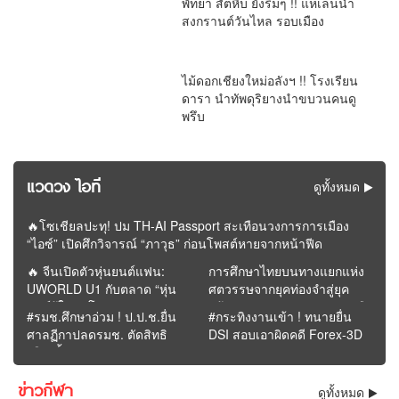
พัทยา สัตหีบ ยังรึ่มๆ !! แห่เล่นน้ำ
สงกรานต์วันไหล รอบเมือง
ไม้ดอกเชียงใหม่อลังฯ !! โรงเรียน
ดารา นำทัพดุริยางนำขบวนคนดู
พรึบ
แวดวง ไอที
ดูทั้งหมด
🔥โซเชียลปะทุ! ปม TH-AI Passport สะเทือนวงการการเมือง
“ไอซ์” เปิดศึกวิจารณ์ “ภาวุธ” ก่อนโพสต์หายจากหน้าฟีด
🔥 จีนเปิดตัวหุ่นยนต์แฟน:
การศึกษาไทยบนทางแยกแห่ง
UWORLD U1 กับตลาด “หุ่น
ศตวรรษจากยุคท่องจำสู่ยุค
ยนต์รู้ใจคนโสด” | รายงาน
สร้างคุณค่า : อนาคตจะรุ่งหรือ
#รมช.ศึกษาอ่วม ! ป.ป.ช.ยื่น
#กระทิงงานเข้า ! ทนายยื่น
โดย REMORA นักวิเคราะห์
ร่วงอยู่ที่การปฏิรูปครั้งนี้ |
ศาลฏีกาปลดรมช. ตัดสิทธิ
DSI สอบเอาผิดคดี Forex-3D
สำนักข่าววิหคนิวส์
รายงานโดย ดุลย์ จุลกะเศียน
เลือกตั้ง ฐานรุกป่าขัด
นักวิเคราะห์ สำนักข่าววิหคนิ
จริยธรรม
วส์
ข่าวกีฬา
ดูทั้งหมด