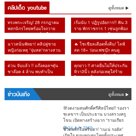
บัญชี
“รศ.ดร.สม
“รศ.ดร.สม
Bitkub จา
เข้าใช้
ติดลบถึง
นิติ” รับศึก
OTOP ใช้
คลิปเด็ด youtube
เกียรติ”
เกียรติ”
กดีล
ดูทั้งหมด
บริการ โซ
2.6 แสน
หนักคัด
ภาษี
ย้อนคำ
ย้อนคำ
35,000
เชียล
ล้าน
กรองสิทธิ์
ประชาชน
เตือน
เตือน
ล้าน สู่คดี
สะท้อน
ทรงพระเจริญ! 28 กรกฎาคม
เริ่มนับ 1 ปฏิรูปอัยการ!! ฟัน 3
มหาศาล
Bitcoin วัน
Bitcoin วัน
ใหญ่
กำลังซื้อหด
พสกนิกรไทยพร้อมใจถวาย
ราย พักราชการ 1 เซ่นถูกฟ้อง
แต่ร้านยิ่ง
นี้หลายคดี
นี้หลายคดี
ก.ล.ต.กล่าว
ตัว
พระพรชัยมงคล เนื่องในวัน
คดีทุจริต อีก 2 รายโดนวินัย
ทำยิ่งเจ๊ง
กลายเป็น
กลายเป็น
โทษ ปม
เฉลิมพระชนมพรรษา 74
หลังเปลี่ยน อัยการสูงสุดคน
จริง
จริง
สินทรัพย์
ฉาวสนั่นพัทยา! คลิปคู่ชาย
🔥 โซเชียลเดือดทั้งคืน! ไลฟ์
พรรษา
ใหม่
ลูกค้าถูก
หญิงก่อเหตุ ”จุ่มสด“กลางสวน
สด 18+ ว่อนเฟซบุ๊ก คนดู
โจรกรรม
สาธารณะ รปภ.เผยเดินตรวจ
ทะลัก ก่อนชาวเน็ตตาไวพบ
1,700 ล้าน
ผ่านขั้นผงะ
ชื่อ “กรมควบคุมโรค” โผล่
ด่วน จับแล้ว !! แก๊งคอลฯตุ๋น
คุกยาว !! ศาลยืนไม่ให้ประกัน
ร่วมรับชม
ชาล๊อต 4 ล้าน พบทำเป็น
ทิวา3นิ้ว หลังก่อเหตุใส่ร้าย
ขบวนการ
ในหลวงซ้ำซาก
ข่าวบันเทิง
ดูทั้งหมด
💯งดงามสมศักดิ์ศรีศิลป์ไทย!! รองรา
ชเลขาฯ เป็นประธาน บวงสรวงครู
โขน เปิดทางสร้างฉาก “รามเกียร
24 July 2569
ชีวิตพลิกในพริบตา! “เนเน่ รอยัล”
เปิดใจ ขอบคุณคนไทยทั้งประเทศ