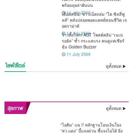
พร้อมลุยล่าฝันบน
14 July 2569
เดือดสนั่น! ชาวเน็ตถล่ม “โต ซิลลี่ฟู
ลส์” หลังปล่อยพอดแคสต์สอนชีวิต เจ
อดราม่าค้
14 July 2569
ว้าวทั้งโลก! AGT โพสต์คลิป “เนเน่
รอยัล” ซ้ำ กระแสแรง คนดูแห่เชียร์
ลุ้น Golden Buzzer
11 July 2569
ไลฟ์สไตล์
💯งดงามสมศักดิ์ศรีศิลป์ไทย!!
ชีวิตพลิกในพริบตา! “เนเน่
ดูทั้งหมด
เดือดสนั่น! ชาวเน็ตถล่ม “โต ซิ
ว้าวทั้งโลก! AGT โพสต์คลิป
รองราชเลขาฯ เป็นประธาน
🚨 ด่วน! “หนุ่ม กรรชัย” เปิดผล
รอยัล” เปิดใจ ขอบคุณคนไทย
อิสรภาพคืนร็อกสตาร์!! “เสก
ลลี่ฟูลส์” หลังปล่อยพอดแคสต์
ช็อกวงการบันเทิง !! ศาลสั่งคุก
“เนเน่ รอยัล” ซ้ำ กระแสแรง
ลุ้นระทึกทั้งประเทศ! “ติณติณ”
บวงสรวงครูโขน เปิดทางสร้าง
ตรวจ DNA ชี้ชัด เด็กในท้อง
วินาทีประวัติศาสตร์! “ลิซ่า
ทั้งประเทศ พร้อมลุยล่าฝันบน
โลโซ” พ้นเรือนจำ ติดกำไล
สะเทือนจอ! กสทช. ส่ง
สอนชีวิต เจอดราม่าค้างเงิน
“ปู มัณฑนา” 2 ปี ไม่รอ
ความจริงโผล่ ! “ทราย สก๊อต”
คนดูแห่เชียร์ลุ้น Golden
สีหน้าเคร่งเครียด เข้าตรวจ
💐 ดอกไม้ปริศนาจุดกระแส!
ฉาก “รามเกียรติ์ ตอน สีดา”
“ฟารีดา” เป็นลูกของ “ติณติณ”
BLACKPINK” สร้างชื่อ
เวทีระดับโลก
EM เริ่มต้นชีวิตใหม่
สัญญาณเตือน “รายการแฉ”
พนักงานย้อนศร
ลงอาญา คดีแจ้งความเท็จเล่น
อ้างหลักฐานพินัยกรรมในตู้
Buzzer
DNA พิสูจน์ความจริงเด็กใน
ชาวเน็ตจับตาความสัมพันธ์ลูก
ก่อนเปิดม่าน พ.ย.นี้
ประเทศไทย โชว์เปิดฟุตบอล
ของมดดำ ปมพิธีกรถูกมองถาม
งาน “ลูกหมี”
เซฟตัวเองหาย
ครรภ์ “ฟารีดา” พ่อแม่ร่วมให้
อนุทิน หลังภาพการ์ดแนบช่อ
โลก 2026 สุดยิ่งใหญ่
ไม่เป็นกลาง
กำลังใจใกล้ชิด
ดอกไม้ถูกแชร์ว่อน
พลิกสุขภาพกรุงเทพฯ! “หมอนันทวัน” ชง 3 ยุทธศาสตร์ใหญ่
สุขภาพ
ดูทั้งหมด
ทลายคอขวดระบบรักษา
“ไอติม” แฉ !! หลักฐานโอนเงินโยง
“สว.แดง” บี้แจงด่วน ชี้แจงไม่ได้ ยิ่ง