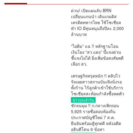
ด่วน! เปิดแผนลับ BRN
เปลี่ยนแกนนำ เดินเกมดิส
เครดิตทหารไทย ใช้โซเชียล
ทำ IO มีทุนหนุนถึงปีละ 2,000
ล้านบาท
#กฎหมาย
“ไอติม” แฉ !! หลักฐานโอน
เงินโยง “สว.แดง” บี้แจงด่วน
ชี้แจงไม่ได้ ยิ่งเพิ่มข้อสงสัยคดี
เลือก สว.
การเมือง
เศรษฐกิจทรุดหนัก !! คลิปไว
รัลเผยสาวสถานบันเทิงนั่งรอ
ทั้งร้าน ไร้ลูกค้าเข้าใช้บริการ
โซเชียลสะท้อนกำลังซื้อหดตัว
ข่าวประจำวัน
ชักจนมุม !! ก.กลางเพิกถอน
5,925 รายชื่อสอบท้องถิ่น
ประกาศบัญชีใหม่ 7 ส.ค.
ยืนยันพร้อมสู้ทุกคดี หลังอดีต
อธิบดีโดน 6 ข้อหา