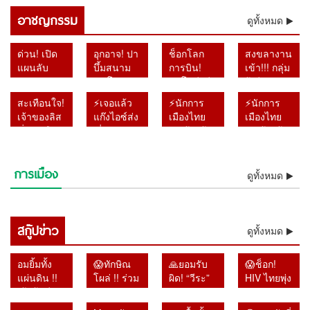
กรุง ประกาศชัดเจน “ผมกำลังจีบ
แค่ลดการแออัด
อาชญกรรม
อยู่”
ดูทั้งหมด
ด่วน! เปิด
อุกอาจ! ปา
ช็อกโลก
สงขลางาน
แผนลับ
บึ้มสนาม
การบิน!
เข้า!!! กลุ่ม
BRN
ชนโค ก่อน
อินโดนีเซีย
ผู้เสียหาย
เปลี่ยนแกน
ถูกไล่ล่า
รวบนักบิน
ยื่นหลัก
สะเทือนใจ!
⚡เจอแล้ว
⚡นักการ
⚡นักการ
นำ เดินเก
จบชีวิต
มาเลเซีย
ฐานร้อง
เจ้าของลิส
แก๊งไอซ์ส่ง
เมืองไทย
เมืองไทย
มดิสเครดิต
คาสวนยาง
แอร์ไลน์
กล่าวหา
ซิ่งดังเมือง
ญี่ปุ่น !!
“ปกป้องผู้
“ปกป้องผู้
ทหารไทย
ผู้ดูแล
ลอบขนยา
ดาบตำรวจ
ลำปางถูก
หลอกหญิง
ก่อการร้าย”
ก่อการร้าย”
ใช้โซเชียล
สนามเข้า
อี 26
เอี่ยวบังคับ
ยิงเสียชีวิต
ถือ ยัด
ผิดหรือไม่?
ผิดหรือไม่?
ทำ IO มีทุน
มอบตัว
กิโลกรัม
ถ่ายคลิป
การเมือง
อดีตสามีถูก
กาแฟ หลัก
หากช่วย
หากช่วย
ดูทั้งหมด
หนุนถึงปี
คาสนาม
อนาจาร ขู่
ควบคุมตัว
ฐานชัด
จริง
จริง
ละ 2,000
บิน
ยัดยา มีผู้
ลามนับสิบ
ม.135/3
ม.135/3
ล้านบาท
เสียหาย
คน 😱
โทษอาจ
โทษอาจ
หลายราย
สกู๊ปข่าว
เท่าตัวการ
เท่าตัวการ
ดูทั้งหมด
เร่งตรวจ
สอบ
อมยิ้มทั้ง
😱ทักษิณ
🙏ยอมรับ
😱ช็อก!
แผ่นดิน !!
โผล่ !! ร่วม
ผิด! “วีระ”
HIV ไทยพุ่ง
เจ้าฟ้าทีปัง
สวดพระ
กราบ
ทะลุ 5
กรฯ ทรง
อภิธรรมศพ
ขอโทษ
แสนราย