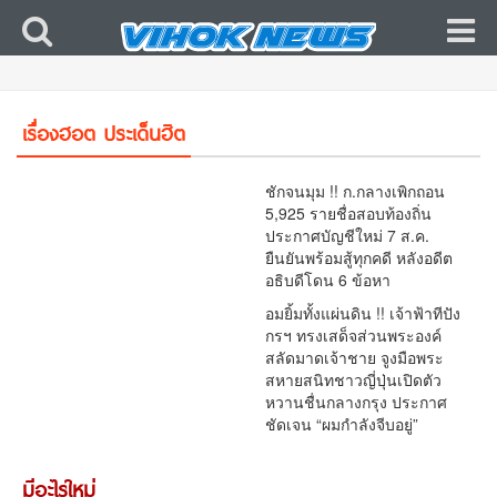
ด่วน! เปิดแผนลับ BRN เปลี่ยนแกนนำ เดินเกมดิส
เครดิตทหารไทย ใช้โซเชียลทำ IO มีทุนหนุนถึงปีละ
เรื่องฮอต ประเด็นฮิต
2,000 ล้านบาท
ชักจนมุม !! ก.กลางเพิกถอน
5,925 รายชื่อสอบท้องถิ่น
ประกาศบัญชีใหม่ 7 ส.ค.
ยืนยันพร้อมสู้ทุกคดี หลังอดีต
อธิบดีโดน 6 ข้อหา
อมยิ้มทั้งแผ่นดิน !! เจ้าฟ้าทีปัง
กรฯ ทรงเสด็จส่วนพระองค์
สลัดมาดเจ้าชาย จูงมือพระ
สหายสนิทชาวญี่ปุ่นเปิดตัว
หวานชื่นกลางกรุง ประกาศ
ชัดเจน “ผมกำลังจีบอยู่”
มีอะไรใหม่