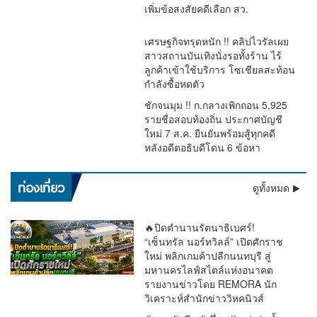
เพิ่มข้อสงสัยคดีเลือก สว.
เศรษฐกิจทรุดหนัก !! คลิปไวรัลเผย
สาวสถานบันเทิงนั่งรอทั้งร้าน ไร้
ลูกค้าเข้าใช้บริการ โซเชียลสะท้อน
กำลังซื้อหดตัว
ชักจนมุม !! ก.กลางเพิกถอน 5,925
รายชื่อสอบท้องถิ่น ประกาศบัญชี
ใหม่ 7 ส.ค. ยืนยันพร้อมสู้ทุกคดี
หลังอดีตอธิบดีโดน 6 ข้อหา
เตือนด่วน !! อุตุฯ ชี้ฝนถล่มทั่วไทย “ตะวันออก–อันดามัน” หนัก
ท่องเที่ยว
ดูทั้งหมด
มาก กทม.โดน 60% ระวังน้ำท่วม
🔥ปิดตำนานรัตนาธิเบศร์!
“เซ็นทรัล นอร์ทวิลล์” เปิดศักราช
ใหม่ พลิกเกมค้าปลีกนนทบุรี สู่
มหานครไลฟ์สไตล์แห่งอนาคต
รายงานข่าวโดย REMORA นัก
วิเคราะห์สำนักข่าววิหคนิวส์