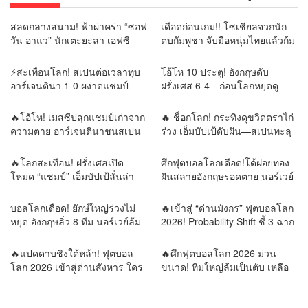
สลดกลางสนาม! ฟ้าผ่าคร่า “ซอฟ
เดือดก่อนเกม!! โซเชียลจวกนัก
วัน อาแว” นักเตะยะลา เอฟซี
ตบกัมพูชา จับมือหนุ่มไทยแล้วก้ม
เสียชีวิตต่อหน้าแฟนบอล
เช็ดมือกับรองเท้า “ยามีน” ลั่น
แบบนี้ไม่ควรทำ
⚡สะเทือนโลก! สเปนต่อเวลาทุบ
โอ้โห 10 ประตู! อังกฤษดับ
อาร์เจนตินา 1-0 ผงาดแชมป์
ฝรั่งเศส 6-4—ก่อนโลกหยุดดู
โลก💯
“เมสซี–ยามาล”
🔥โอ้โห! เมสซีปลุกแชมป์เก่าจาก
🔥 ช็อกโลก! กระทิงดุขวิดตราไก่
ความตาย อาร์เจนตินาชนสเปน
ร่วง เอ็มบัปเป้ดับฝัน—สเปนทะลุ
นัดเดียวตัดสินราชาโลก!
ชิงบอลโลก!
🔥โลกสะเทือน! ฝรั่งเศสเปิด
ศึกฟุตบอลโลกเดือด!โด้ฝอยทอง
โหมด “แชมป์” เอ็มบัปเป้ลั่นล่า
ฝันสลายอังกฤษรอดตาย นอร์เวย์
ดาวดวงที่สอง เมสซีขอเขียน
ล้มยักษ์บราซิล รอบน็อกเอาต์พลิก
ตำนานบทสุดท้าย!⚔️ 4 เกมชี้
ทุกความคาดหมาย
บอลโลกเดือด! ยักษ์ใหญ่ร่วงไม่
🔥เข้าสู่ “ด่านมังกร” ฟุตบอลโลก
ชะตาโลกฟุตบอล! วิเคราะห์เส้น
หยุด อังกฤษลิ่ว 8 ทีม นอร์เวย์ล้ม
2026! Probability Shift ชี้ 3 ฉาก
ทางสู่บัลลังก์แชมป์โลก 2026
บราซิล เขย่าแผนที่ลูกหนังโลก
ทัศน์ ใครคือผู้ครองบัลลังก์โลก?
รายงานข่าวโดย REMORA นัก
🔥แปดดาบชิงใต้หล้า! ฟุตบอล
🔥ศึกฟุตบอลโลก 2026 ม่วน
วิเคราะห์ สำนักข่าววิหคนิวส์
โลก 2026 เข้าสู่ด่านสังหาร ใคร
ขนาด! ทีมใหญ่ล้มเป็นตับ เหลือ
พลาดเพียงก้าวเดียว…กลับบ้าน
แต่ยอดฝีตีนลุ้นแชมป์โลก
ทันที | รายงานข่าวโดย
รายงานข่าวโดย REMORA นัก
REMORA นักวิเคราะห์สำนักข่าว
วิเคราะห์สำนักข่าววิหคนิวส์