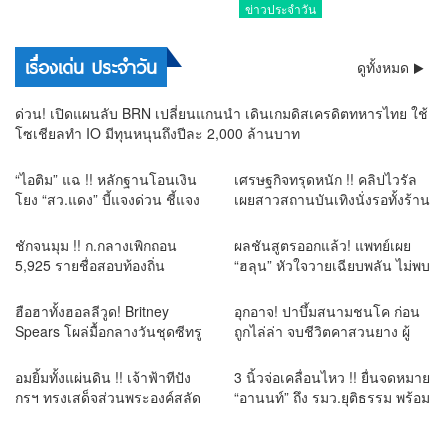
ข่าวประจำวัน
เรื่องเด่น ประจำวัน
ดูทั้งหมด
ด่วน! เปิดแผนลับ BRN เปลี่ยนแกนนำ เดินเกมดิสเครดิตทหารไทย ใช้
โซเชียลทำ IO มีทุนหนุนถึงปีละ 2,000 ล้านบาท
“ไอติม” แฉ !! หลักฐานโอนเงิน
เศรษฐกิจทรุดหนัก !! คลิปไวรัล
โยง “สว.แดง” บี้แจงด่วน ชี้แจง
เผยสาวสถานบันเทิงนั่งรอทั้งร้าน
ไม่ได้ ยิ่งเพิ่มข้อสงสัยคดีเลือก สว.
ไร้ลูกค้าเข้าใช้บริการ โซเชียล
สะท้อนกำลังซื้อหดตัว
ชักจนมุม !! ก.กลางเพิกถอน
ผลชันสูตรออกแล้ว! แพทย์เผย
5,925 รายชื่อสอบท้องถิ่น
“ฮลุน” หัวใจวายเฉียบพลัน ไม่พบ
ประกาศบัญชีใหม่ 7 ส.ค. ยืนยัน
ร่องรอยถูกทำร้าย รอผลสารพิษ
พร้อมสู้ทุกคดี หลังอดีตอธิบดีโดน
ยืนยันอีก 1-2 สัปดาห์
ฮือฮาทั้งฮอลลีวูด! Britney
อุกอาจ! ปาบึ้มสนามชนโค ก่อน
6 ข้อหา
Spears โผล่มื้อกลางวันชุดซีทรู
ถูกไล่ล่า จบชีวิตคาสวนยาง ผู้
สะเทือนโซเชียล
ดูแลสนามเข้ามอบตัว
อมยิ้มทั้งแผ่นดิน !! เจ้าฟ้าทีปัง
3 นิ้วจ่อเคลื่อนไหว !! ยื่นจดหมาย
กรฯ ทรงเสด็จส่วนพระองค์สลัด
“อานนท์” ถึง รมว.ยุติธรรม พร้อม
มาดเจ้าชาย จูงมือพระสหายสนิท
3 ข้อเรียกร้อง ระงับแยกขัง
ชาวญี่ปุ่นเปิดตัวหวานชื่นกลาง
นักโทษคดี ม.112 หลังกรมคุกแจง