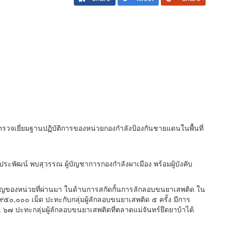
ตรวจเยี่ยมฐานปฏิบัติการของหน่วยกองกำลังป้องกันชายแดนในพื้นที่
ประพัฒน์ พบสุวรรณ ผู้บัญชาการกองกำลังผาเมือง พร้อมผู้บังคับ
ัญของหน่วยที่ผ่านมา ในด้านการสกัดกั้นการลักลอบขนยาเสพติด ใน
๙๕๐,๐๐๐ เม็ด ปะทะกับกลุ่มผู้ลักลอบขนยาเสพติด ๕ ครั้ง มีการ
ี.ค. ๖๗ ปะทะกลุ่มผู้ลักลอบขนยาเสพติดที่ตลาดแม่จันทร์ยึดยาบ้าได้