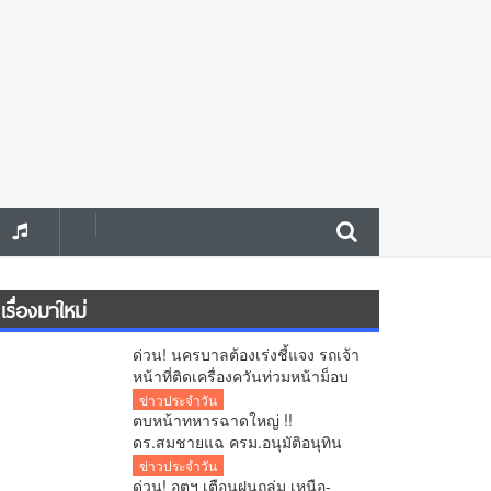
เรื่องมาใหม่
ด่วน! นครบาลต้องเร่งชี้แจง รถเจ้า
หน้าที่ติดเครื่องควันท่วมหน้าม็อบ
ค้านแลนด์บริดจ์ คลิปว่อนโซเชียล!
ข่าวประจำวัน
ตบหน้าทหารฉาดใหญ่ !!
ดร.สมชายแฉ ครม.อนุมัติอนุทิน
ตั้งการ์ดทักษิณนั่ง ผอ.ปฎิรูป
ข่าวประจำวัน
ประเทศ ระดับ C11 จับโป๊ะ หลาน
ด่วน! อุตุฯ เตือนฝนถล่ม เหนือ-