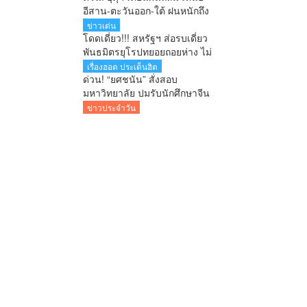
ทักษิณชงเอง
อีสาน-ตะวันออก-ใต้ ฝนหนักถึง
หนักมาก กทม.ฝนตก 70% คลื่น
ข่าวเด่น
ทะเลสูง
โดดเดี่ยว!!! สหรัฐฯ ส่อรบเดี่ยว
พันธมิตรยุโรปทยอยถอยห่าง ไม่
ร่วมวงโจมตีอิหร่าน
เรื่องฮอต ประเด็นฮิต
ด่วน! “ยศชนัน” สั่งสอบ
มหาวิทยาลัย ปมรับนักศึกษาจีน
สงสัยใช้วีซ่าผิดประเภท ลั่นพบจะ
ข่าวประจำวัน
เอาผิด