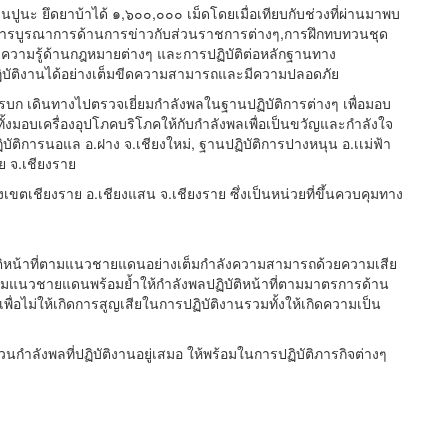
านปูนะ ยึดยาบ้าได้ ๑,๖๐๐,๐๐๐ เม็ดโดยเมื่อเทียบกับช่วงที่ผ่านมาพบ
ากการบูรณาการด้านการข่าวกับส่วนราชการต่างๆ,การฝึกทบทวนชุด
รมความรู้ด้านกฎหมายต่างๆ และการปฏิบัติต่อหลักฐานทาง
ปฏิบัติงานได้อย่างเต็มขีดความสามารถและมีความปลอดภัย
บก เดินทางไปตรวจเยี่ยมกำลังพลในฐานปฏิบัติการต่างๆ เพื่อมอบ
้งมอบเครื่องอุปโภคบริโภคให้กับกำลังพลเพื่อเป็นขวัญและกำลังใจ
ัติการนอแล อ.ฝาง จ.เชียงใหม่, ฐานปฏิบัติการปางหนุน อ.เเม่ฟ้า
ย จ.เชียงราย
ขตเชียงราย อ.เชียงแสน จ.เชียงราย ซึ่งเป็นหน่วยที่ขึ้นควบคุมทาง
บัติหน้าที่ตามแนวชายแดนอย่างเต็มกำลังความสามารถด้วยความเสีย
ตามแนวชายแดนพร้อมย้ำให้กำลังพลปฏิบัติหน้าที่ตามมาตรการด้าน
่อไม่ให้เกิดการสูญเสียในการปฏิบัติงานรวมทั้งให้เกิดความเป็น
นกำลังพลที่ปฏิบัติงานอยู่เสมอ ให้พร้อมในการปฏิบัติภารกิจต่างๆ