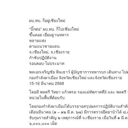
ผบ.ทบ. ก็อยู่เชียงใหม่
“บิ๊กต่อ” ผบ.ทบ. ก็ไปเชียงใหม่
ขึ้นดอย เยี่ยมฐานทหาร
หลายแห่ง
ตามแนวชายแดน
จ.เชียงใหม่, จ.เชียงราย
กำชับปฏิบัติงาน
รอบคอบ-ไม่ประมาท
พลเอกเจริญชัย หินเธาว์ ผู้บัญชาการทหารบก เดินทาง ไป
กองกำลังผาเมือง จังหวัดเชียงใหม่ และจังหวัดเชียงราย
15-16 มีนาคม 2568
โดยมี พลตรี วิทยา แก้วพรม รองแม่ทัพภาคที่3 และ พลตรี 
หน่วยในพื้นที่ต้อนรับ
โดยกองกำลังผาเมืองได้บรรยายสรุปผลการปฏิบัติงานสำค
เดือนมีนาคม (๑ – ๑๒ มี.ค. ๖๗) มีการตรวจยึดยาบ้าได้ ๘,
จับกุมรายสำคัญ ๒ เหตุการณ์ที่ จ.เชียงราย เมื่อวันที่ ๑ ม
๖,๐๐๐,๐๐๐ เม็ด