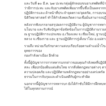
และวันที่ ๑๐ มี.ค. ๖๗ ปะทะกลุ่มผู้ลักลอบขนยาเสพติดที่บ้
ว่ามีการปะทะ และจับยาเสพติดเพิ่มมากขึ้นซึ่งเป็นผลจ
ปฏิบัติการและเจ้าหน้าที่ประจำจุดตรวจ/จุดสกัด, การอบ
นิติวิทยาศาสตร์ ทำให้กำลังพลเกิดความเชื่อมั่นสามารถ
หลังจากฟังบรรยายสรุปผลการปฏิบัติงาน ผู้บัญชาการทหาร
นโยบาย และรับฟังปัญหาข้อขัดข้องในการปฏิบัติงานรวมทั
ณ ฐานปฏิบัติการแปกแซม อ.เวียงแหง จ.เชียงใหม่, ฐานปฏิบ
หลวง จ.เชียงราย และ ฐานปฏิบัติการกู่เต็งนาโย่ง อ.แม่สา
รวมถึง หน่วยเรือรักษาความสงบเรียบร้อยตามลำแม่นํ้าโขงเ
ยุทธการของ
กองกำลังผาเมือง อีกด้วย
ทั้งนี้ผู้บัญชาการการทหารบกกล่าวขอบคุณกำลังพลที่ปฏิ
สละ เพื่อปกป้องผืนแผ่นดินไทย จากสิ่งผิดกฎหมายต่างๆ 
ความปลอดภัย และปฏิบัติตามหลักกฎหมายอย่างเคร่งครัด เพื
ธรรมในการจับกุมและดำเนินคดีกับผู้กระทำผิด
นอกจากนี้ผู้บัญชาการทหารบก ยังได้กำชับให้มีการฝึกทบทว
ได้ในทุกสถานการณ์