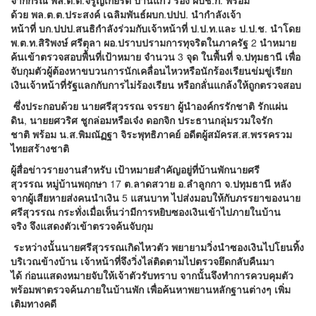
จากกรณี
พล
.
ต
.
ต
.
จรูญเกียรติ
ปานแก้ว
รอง
ผบช
.
ก
.
พร้อม
ด้วย
พล
.
ต
.
ต
.
ประสงค์
เฉลิมพันธ์
ผบก
.
ปปป
.
นำกำลังเจ้า
หน้าที่
บก
.
ปปป
.
สนธิกำลังร่วมกับเจ้าหน้าที่
ป
.
ป
.
ท
.
และ
ป
.
ป
.
ช
.
นำโดย
พ
.
ต
.
ท
.
สิริพงษ์
ศรีตุลา
ผอ
.
ปราบปรามการทุจริตในภาครัฐ
2
นำหมาย
ค้นเข้าตรวจสอบพื้นที่เป้าหมาย
จำนวน
3
จุด
ในพื้นที่
จ
.
ปทุมธานี
เพื่อ
จับกุมตัวผู้ต้องหาขบวนการนักเคลื่อนไหว
หรือนักร้องเรียนข่มขู่เรียก
เงินเจ้าหน้าที่รัฐแลกกับการไม่ร้องเรียน
หรือกลั่นแกล้งให้ถูกตรวจสอบ
ซึ่งประกอบด้วย
นายศรีสุวรรณ
จรรยา
ผู้นำองค์กรรักชาติ
รักแผ่น
ดิน
,
นายยศวริศ
ชูกล่อม
หรือเจ๋ง
ดอกจิก
ประธานกลุ่มรวมใจรัก
ชาติ
พร้อม
น
.
ส
.
พิมณัฏฐา
จิระพุทธิภาคย์
อดีตผู้สมัคร
ส
.
ส
.
พรรครวม
ไทยสร้างชาติ
ผู้สื่อข่าวรายงานสำหรับ
เป้าหมายสำคัญอยู่ที่บ้านพักนายศรี
สุวรรณ
หมู่บ้านพฤกษา
17
ต
.
ลาดสวาย
อ
.
ลำลูกกา
จ
.
ปทุมธานี
หลัง
จากผู้เสียหายส่งคนนำเงิน
5
แสนบาท
ไปส่งมอบให้กับภรรยาของนาย
ศรีสุวรรณ
กระทั่งเมื่อเห็นว่ามีการหยิบซองเงินเข้าไปภายในบ้าน
จริง
จึงแสดงตัวเข้าตรวจค้นจับกุม
ระหว่างนั้นนายศรีสุวรรณเกิดไหวตัว
พยายามวิ่งนำซองเงินไปโยนทิ้ง
บริเวณข้างบ้าน
เจ้าหน้าที่จึงวิ่งไล่ติดตามไปตรวจยึดกลับคืนมา
ได้
ก่อนแสดงหมายจับให้เจ้าตัวรับทราบ
จากนั้นจึงทำการควบคุมตัว
พร้อมพาตรวจค้นภายในบ้านพัก
เพื่อค้นหาพยานหลักฐานต่างๆ
เพิ่ม
เติมทางคดี