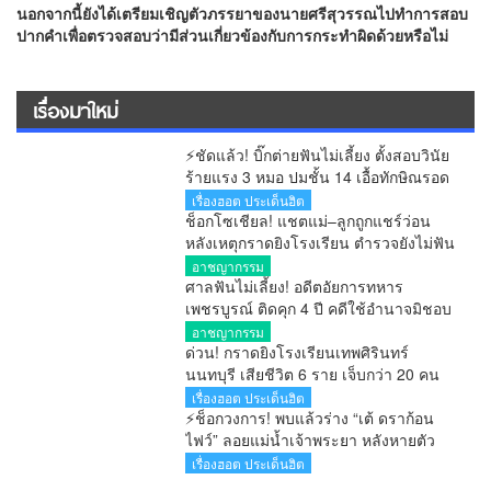
นอกจากนี้ยังได้เตรียมเชิญตัวภรรยาของนายศรีสุวรรณไปทำการสอบ
ปากคำเพื่อตรวจสอบว่ามีส่วนเกี่ยวข้องกับการกระทำผิดด้วยหรือไม่
เรื่องมาใหม่
⚡ชัดแล้ว! บิ๊กต่ายฟันไม่เลี้ยง ตั้งสอบวินัย
ร้ายแรง 3 หมอ ปมชั้น 14 เอื้อทักษิณรอด
คุก หลังศาลตัดสินแล้ว
เรื่องฮอต ประเด็นฮิต
ช็อกโซเชียล! แชตแม่–ลูกถูกแชร์ว่อน
หลังเหตุกราดยิงโรงเรียน ตำรวจยังไม่ฟัน
ธงของจริง
อาชญากรรม
ศาลฟันไม่เลี้ยง! อดีตอัยการทหาร
เพชรบูรณ์ ติดคุก 4 ปี คดีใช้อำนาจมิชอบ
รายงานคดียาไม่ตรงความจริง ไม่รอ
อาชญากรรม
ลงอาญา
ด่วน! กราดยิงโรงเรียนเทพศิรินทร์
นนทบุรี เสียชีวิต 6 ราย เจ็บกว่า 20 คน
ตำรวจคุมสถานการณ์ได้แล้ว
เรื่องฮอต ประเด็นฮิต
⚡ช็อกวงการ! พบแล้วร่าง “เต้ ดราก้อน
ไฟว์” ลอยแม่น้ำเจ้าพระยา หลังหายตัว
ปริศนาตั้งแต่เช้ามืด
เรื่องฮอต ประเด็นฮิต