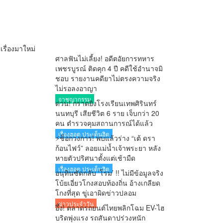
เรื่องมาใหม่
ศาลฟันไม่เลี้ยง! อดีตอัยการทหาร
เพชรบูรณ์ ติดคุก 4 ปี คดีใช้อำนาจมิ
ชอบ รายงานคดียาไม่ตรงความจริง
ไม่รอลงอาญา
อาชญากรรม
ด่วน! กราดยิงโรงเรียนเทพศิรินทร์
นนทบุรี เสียชีวิต 6 ราย เจ็บกว่า 20
คน ตำรวจคุมสถานการณ์ได้แล้ว
เรื่องฮอต ประเด็นฮิต
⚡ช็อกวงการ! พบแล้วร่าง “เต้ ดรา
ก้อนไฟว์” ลอยแม่น้ำเจ้าพระยา หลัง
หายตัวปริศนาตั้งแต่เช้ามืด
เรื่องฮอต ประเด็นฮิต
อนุทินซัดกลับ ‘โรม’ !! ไม่มีข้อมูลจริง
โบ้ยเอี่ยวโกงสอบท้องถิ่น อ้างเกลียด
โกงที่สุด ขู่เอาผิดข่าวปลอม
ข่าวประจำวัน
อึ้ง! ตลาดรถยนต์ไทยพลิกโฉม EV-ไฮ
บริดพุ่งแรง รถสันดาปร่วงหนัก