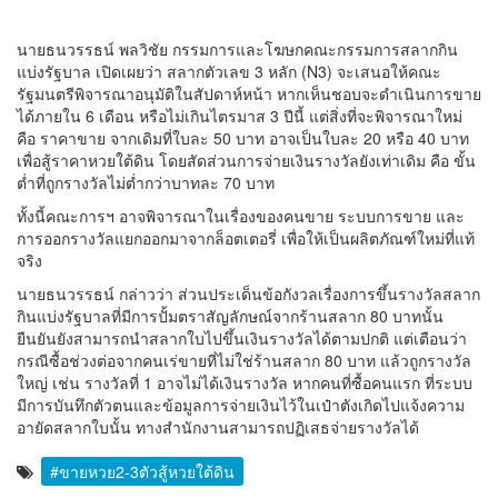
นายธนวรรธน์ พลวิชัย กรรมการและโฆษกคณะกรรมการสลากกิน
แบ่งรัฐบาล เปิดเผยว่า สลากตัวเลข 3 หลัก (N3) จะเสนอให้คณะ
รัฐมนตรีพิจารณาอนุมัติในสัปดาห์หน้า หากเห็นชอบจะดำเนินการขาย
ได้ภายใน 6 เดือน หรือไม่เกินไตรมาส 3 ปีนี้ แต่สิ่งที่จะพิจารณาใหม่
คือ ราคาขาย จากเดิมที่ใบละ 50 บาท อาจเป็นใบละ 20 หรือ 40 บาท
เพื่อสู้ราคาหวยใต้ดิน โดยสัดส่วนการจ่ายเงินรางวัลยังเท่าเดิม คือ ขั้น
ต่ำที่ถูกรางวัลไม่ต่ำกว่าบาทละ 70 บาท
ทั้งนี้คณะการฯ อาจพิจารณาในเรื่องของคนขาย ระบบการขาย และ
การออกรางวัลแยกออกมาจากล็อตเตอรี่ เพื่อให้เป็นผลิตภัณฑ์ใหม่ที่แท้
จริง
นายธนวรรธน์ กล่าวว่า ส่วนประเด็นข้อกังวลเรื่องการขึ้นรางวัลสลาก
กินแบ่งรัฐบาลที่มีการปั้มตราสัญลักษณ์จากร้านสลาก 80 บาทนั้น
ยืนยันยังสามารถนำสลากใบไปขึ้นเงินรางวัลได้ตามปกติ แต่เตือนว่า
กรณีซื้อช่วงต่อจากคนเร่ขายที่ไม่ใช่ร้านสลาก 80 บาท แล้วถูกรางวัล
ใหญ่ เช่น รางวัลที่ 1 อาจไม่ได้เงินรางวัล หากคนที่ซื้อคนแรก ที่ระบบ
มีการบันทึกตัวตนและข้อมูลการจ่ายเงินไว้ในเป๋าตังเกิดไปแจ้งความ
อายัดสลากใบนั้น ทางสำนักงานสามารถปฏิเสธจ่ายรางวัลได้
#ขายหวย2-3ตัวสู้หวยใต้ดิน