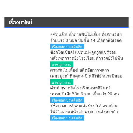
เรื่องมาใหม่
⚡ชัดแล้ว! บิ๊กต่ายฟันไม่เลี้ยง ตั้งสอบวินัย
ร้ายแรง 3 หมอ ปมชั้น 14 เอื้อทักษิณรอด
คุก หลังศาลตัดสินแล้ว
เรื่องฮอต ประเด็นฮิต
ช็อกโซเชียล! แชตแม่–ลูกถูกแชร์ว่อน
หลังเหตุกราดยิงโรงเรียน ตำรวจยังไม่ฟัน
ธงของจริง
อาชญากรรม
ศาลฟันไม่เลี้ยง! อดีตอัยการทหาร
เพชรบูรณ์ ติดคุก 4 ปี คดีใช้อำนาจมิชอบ
รายงานคดียาไม่ตรงความจริง ไม่รอ
อาชญากรรม
ลงอาญา
ด่วน! กราดยิงโรงเรียนเทพศิรินทร์
นนทบุรี เสียชีวิต 6 ราย เจ็บกว่า 20 คน
ตำรวจคุมสถานการณ์ได้แล้ว
เรื่องฮอต ประเด็นฮิต
⚡ช็อกวงการ! พบแล้วร่าง “เต้ ดราก้อน
ไฟว์” ลอยแม่น้ำเจ้าพระยา หลังหายตัว
ปริศนาตั้งแต่เช้ามืด
เรื่องฮอต ประเด็นฮิต